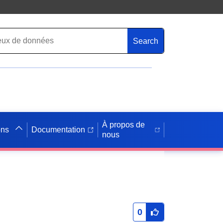
Search
À propos de
ons
Documentation
nous
0