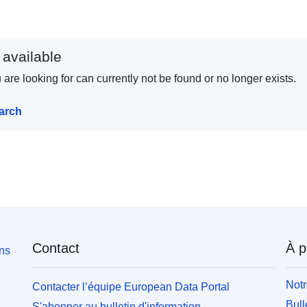
 available
are looking for can currently not be found or no longer exists.
earch
Contact
À p
ons
Notr
Contacter l’équipe European Data Portal
Bull
S'abonner au bulletin d'information