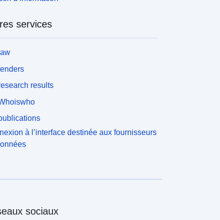
res services
law
tenders
esearch results
Whoiswho
ublications
exion à l’interface destinée aux fournisseurs
données
eaux sociaux