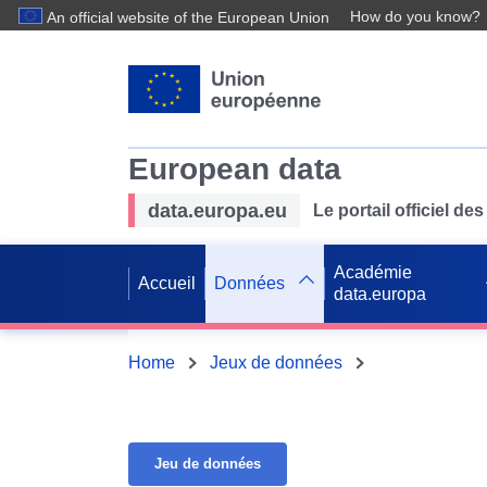
How do you know?
An official website of the European Union
European data
data.europa.eu
Le portail officiel 
Académie
Accueil
Données
data.europa
Home
Jeux de données
Jeu de données