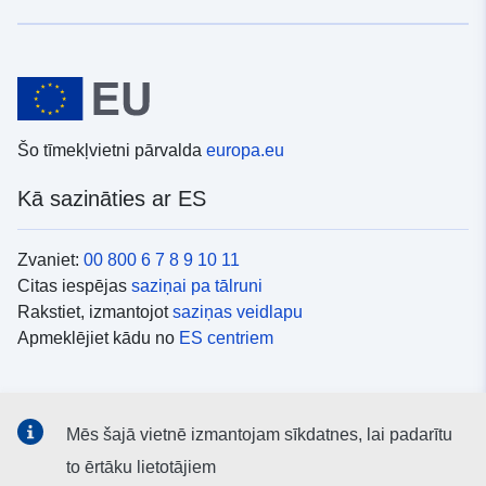
Šo tīmekļvietni pārvalda
europa.eu
Kā sazināties ar ES
Zvaniet:
00 800 6 7 8 9 10 11
Citas iespējas
saziņai pa tālruni
Rakstiet, izmantojot
saziņas veidlapu
Apmeklējiet kādu no
ES centriem
Sociālie mediji
Mēs šajā vietnē izmantojam sīkdatnes, lai padarītu
ES konti
sociālajos medijos
to ērtāku lietotājiem