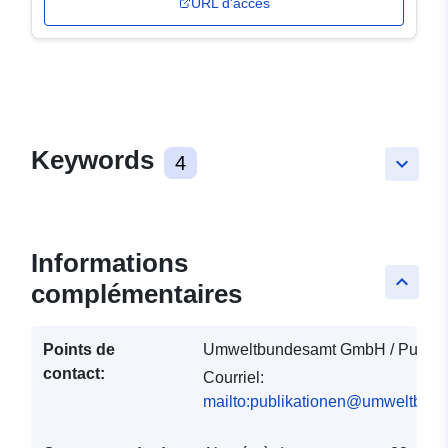
URL d'accès
Keywords
4
keyboard_arrow_down
Informations
keyboard_arrow_up
complémentaires
Points de
Umweltbundesamt GmbH / Publika
contact:
Courriel:
mailto:publikationen@umweltbund