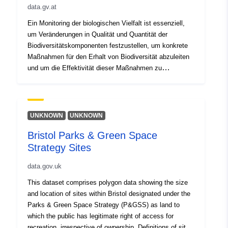
data.gv.at
Ein Monitoring der biologischen Vielfalt ist essenziell,
um Veränderungen in Qualität und Quantität der
Biodiversitätskomponenten festzustellen, um konkrete
Maßnahmen für den Erhalt von Biodiversität abzuleiten
und um die Effektivität dieser Maßnahmen zu
evaluieren. In der vorliegenden Studie werden die
Ergebnisse der ersten kompletten Durchführung des
Österreichischen Biodiversitätsmonitorings der offenen
Kulturlandschaft (ÖBM – Kulturlandschaft) aus den
UNKNOWN
UNKNOWN
Jahren 2017/18 dargestellt. Es umfasst das gesamte
Bristol Parks & Green Space
Bundesgebiet mittels 100 Testflächen, die in Summe
Strategy Sites
1.000 Probekreise für die organismischen Erhebungen
enthalten. Im Rahmen der Freilanderhebungen wurden
data.gov.uk
298 verschiedene Biotoptypen, 1.419
Gefäßpflanzenarten, 76 Heuschreckenarten und 129
This dataset comprises polygon data showing the size
Tagfalterarten nachgewiesen, die Fernerkundung lieferte
and location of sites within Bristol designated under the
weitere wichtige, biodiversitätsrelevante Variablen zur
Parks & Green Space Strategy (P&GSS) as land to
Landbedeckung, Ökosystemstruktur und -funktion.
which the public has legitimate right of access for
recreation, irrespective of ownership. Definitions of site