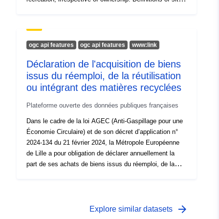
inclusions are contained in the Bristol City Council -
Bristol Parks - P&GSS "Guidance for Defining Typology
for Green space in Public use". The inclusion of sites
within this layer does not imply that the land is owned by
ogc api features
ogc api features
www:link
Bristol City Council or is controlled by Bristol Parks.
Déclaration de l'acquisition de biens
Principal exclusions: Open (for burials) cemeteries,
issus du réemploi, de la réutilisation
agricultural land (in current / recent use), small holdings
(in current / recent use), allotments (in current / recent
ou intégrant des matières recyclées
use), Education playing fields (in use), youth centres,
Plateforme ouverte des données publiques françaises
adventure play grounds, sports grounds used as private
clubs (may be leased by BCC but with no informal public
Dans le cadre de la loi AGEC (Anti-Gaspillage pour une
access) and private golf courses.
Économie Circulaire) et de son décret d’application n°
2024-134 du 21 février 2024, la Métropole Européenne
de Lille a pour obligation de déclarer annuellement la
part de ses achats de biens issus du réemploi, de la
réutilisation ou intégrant des matières recyclées (article
58 loi AGEC) dans 17 catégories de produits. La
présente déclaration a été établie sur la base des
données disponibles au moment de sa production. À ce
arrow_forward
Explore similar datasets
titre, elle couvre uniquement le périmètre des achats de