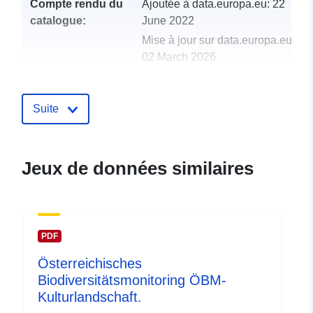
Compte rendu du
Ajoutée à data.europa.eu:
22
catalogue:
June 2022
Mise à jour sur data.europa.eu:
02 March 2026
uriRef:
http://data.europa.eu/88u/dataset/
Suite
Jeux de données similaires
PDF
Österreichisches
Biodiversitätsmonitoring ÖBM-
Kulturlandschaft.