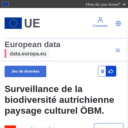
How do you know?
Connexion
European data
data.europa.eu
0
Jeu de données
Surveillance de la
biodiversité autrichienne
paysage culturel ÖBM.