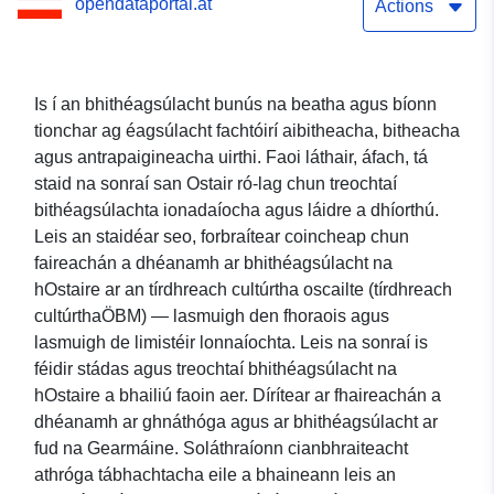
opendataportal.at
Actions
Is í an bhithéagsúlacht bunús na beatha agus bíonn
tionchar ag éagsúlacht fachtóirí aibitheacha, bitheacha
agus antrapaigineacha uirthi. Faoi láthair, áfach, tá
staid na sonraí san Ostair ró-lag chun treochtaí
bithéagsúlachta ionadaíocha agus láidre a dhíorthú.
Leis an staidéar seo, forbraítear coincheap chun
faireachán a dhéanamh ar bhithéagsúlacht na
hOstaire ar an tírdhreach cultúrtha oscailte (tírdhreach
cultúrthaÖBM) — lasmuigh den fhoraois agus
lasmuigh de limistéir lonnaíochta. Leis na sonraí is
féidir stádas agus treochtaí bhithéagsúlacht na
hOstaire a bhailiú faoin aer. Dírítear ar fhaireachán a
dhéanamh ar ghnáthóga agus ar bhithéagsúlacht ar
fud na Gearmáine. Soláthraíonn cianbhraiteacht
athróga tábhachtacha eile a bhaineann leis an