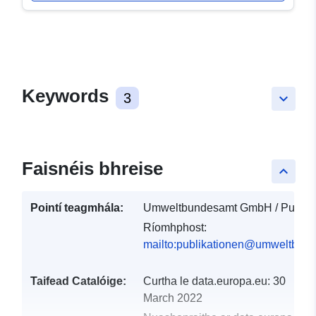
Keywords
3
keyboard_arrow_down
Faisnéis bhreise
keyboard_arrow_up
Pointí teagmhála:
Umweltbundesamt GmbH / Publika
Ríomhphost:
mailto:publikationen@umweltbund
Taifead Catalóige:
Curtha le data.europa.eu:
30
March 2022