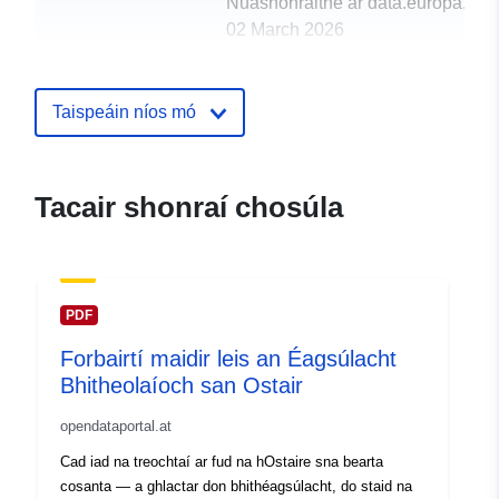
Nuashonraithe ar data.europa.eu:
02 March 2026
uriRef:
http://data.europa.eu/88u/dataset/
Taispeáin níos mó
Tacair shonraí chosúla
PDF
Forbairtí maidir leis an Éagsúlacht
Bhitheolaíoch san Ostair
opendataportal.at
Cad iad na treochtaí ar fud na hOstaire sna bearta
cosanta — a ghlactar don bhithéagsúlacht, do staid na