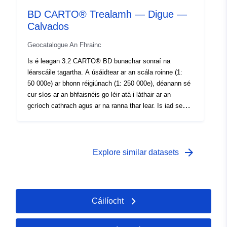
(SO2), beinsi(a)piréin, deascadh arsanaice agus
BD CARTO® Trealamh — Digue —
deannaigh. Cé go raibh an t-ualach is ísle ag PM10 ó
Calvados
thús na dtaifead, tomhaiseadh luachanna níos airde, go
háirithe i gcathracha. Tharla sáruithe NO2 ar bhóithre
Geocatalogue An Fhrainc
gnóthacha, SO2 in aice le plandaí tionsclaíocha aonair.
Baineadh amach na teorainneacha agus na
Is é leagan 3.2 CARTO® BD bunachar sonraí na
spriocluachanna le haghaidh aonocsaíde carbóin,
léarscáile tagartha. A úsáidtear ar an scála roinne (1:
luaidhe, caidmiam agus nicile in PM10 agus le haghaidh
50 000e) ar bhonn réigiúnach (1: 250 000e), déanann sé
beinséine. Tá truailliú ózóin faoi bhun an mheáin i
cur síos ar an bhfaisnéis go léir atá i láthair ar an
gcomparáid le blianta beaga anuas.
gcríoch cathrach agus ar na ranna thar lear. Is iad seo a
leanas na téamaí éagsúla: RIARACHÁIN; TREALAMH;
CÓIRIÚ; HIDREAGRAFAÍOCHT; RESEAU_FERRE;
RESEAU_ROUTIER; CÓIPEÁIL NASC LEIS
TOPONYMY.
arrow_forward
Explore similar datasets
Cáilíocht