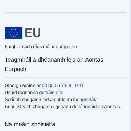
Faigh amach níos mó ar
europa.eu
Teagmháil a dhéanamh leis an Aontas
Eorpach
Glaoigh orainn ar
00 800 6 7 8 9 10 11
Úsáid roghanna
gutháin eile
Scríobh chugainn tríd an
bhfoirm theagmhála
Buail isteach chugainn i gceann de
lárionaid an Aontais
Na meáin shóisialta