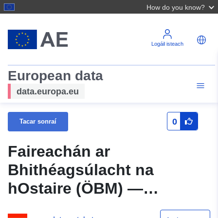
How do you know?
Logáil isteach
European data
data.europa.eu
0
Tacar sonraí
Faireachán ar
Bhithéagsúlacht na
hOstaire (ÖBM) —
Tírdhreach Cultúrtha.