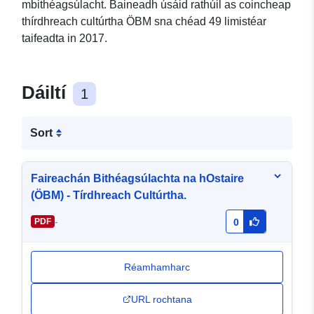
mbithéagsúlacht. Baineadh úsáid rathúil as coincheap
thírdhreach cultúrtha ÖBM sna chéad 49 limistéar
taifeadta in 2017.
Dáiltí
1
Sort
Faireachán Bithéagsúlachta na hOstaire
(ÖBM) - Tírdhreach Cultúrtha.
-
PDF
0
Réamhamharc
URL rochtana