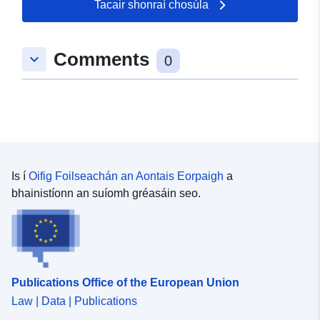
Tacair shonraí chosúla
Comments
keyboard_arrow_down
0
Is í
Oifig Foilseachán an Aontais Eorpaigh
a
bhainistíonn an suíomh gréasáin seo.
Publications Office of the European Union
Law | Data | Publications