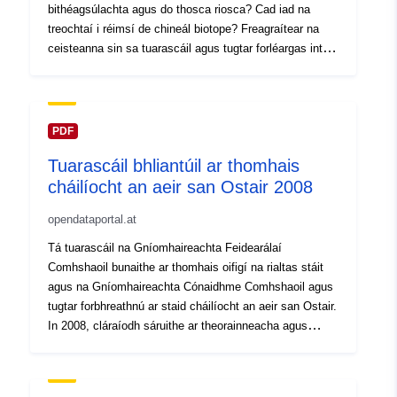
bithéagsúlachta agus do thosca riosca? Cad iad na
treochtaí i réimsí de chineál biotope? Freagraítear na
ceisteanna sin sa tuarascáil agus tugtar forléargas inti ar
staid na bithéagsúlachta san Ostair. Léiríonn na torthaí
nach leor na bearta cosanta atá ann faoi láthair chun
feabhas cuimsitheach a chur ar staid na
bithéagsúlachta, cé gur cuireadh stop le roinnt treochtaí
PDF
diúltacha. Go háirithe, tá athruithe hidreolaíocha agus
Tuarascáil bhliantúil ar thomhais
úsáidí talmhaíochta agus foraoiseachta fós i mbaol na
cháilíocht an aeir san Ostair 2008
bithéagsúlachta. Tá torthaí an dá chás-staidéar ar
fhorbairt an Bhustard Mhóir (Otis tarda) in oirthear na
opendataportal.at
hOstaire agus vearnaisí salainn ar uillinn an locha ag
teacht leis an bpatrún sin ar fud na hOstaire freisin.
Tá tuarascáil na Gníomhaireachta Feidearálaí
Comhshaoil bunaithe ar thomhais oifigí na rialtas stáit
agus na Gníomhaireachta Cónaidhme Comhshaoil agus
tugtar forbhreathnú ar staid cháilíocht an aeir san Ostair.
In 2008, cláraíodh sáruithe ar theorainneacha agus
spriocluachanna an Achta um Chosaint Astaíochtaí Aeir
d’ábhar cáithníneach (PM10) agus dé-ocsaíd nítrigine
(NO2); ó am go chéile freisin maidir le dé-ocsaíd sulfair