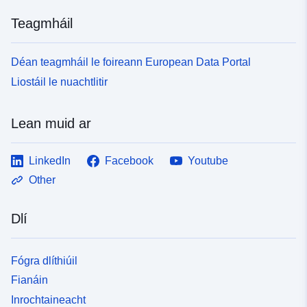
Teagmháil
Déan teagmháil le foireann European Data Portal
Liostáil le nuachtlitir
Lean muid ar
LinkedIn
Facebook
Youtube
Other
Dlí
Fógra dlíthiúil
Fianáin
Inrochtaineacht