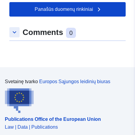
Panašūs duomenų rinkiniai
Comments
keyboard_arrow_down
0
Svetainę tvarko
Europos Sąjungos leidinių biuras
Publications Office of the European Union
Law | Data | Publications