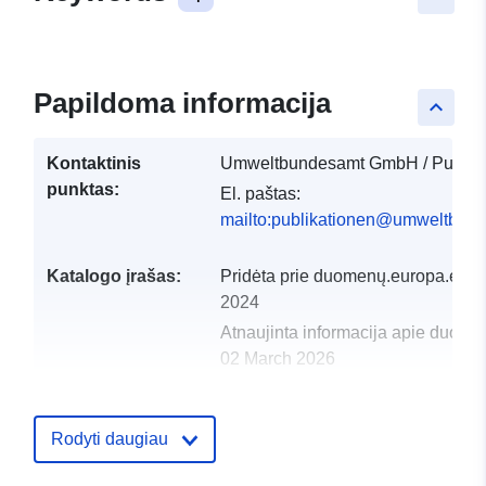
Papildoma informacija
keyboard_arrow_up
Kontaktinis
Umweltbundesamt GmbH / Publika
punktas:
El. paštas:
mailto:publikationen@umweltbund
Katalogo įrašas:
Pridėta prie duomenų.europa.eu:
1
2024
Atnaujinta informacija apie duome
02 March 2026
uriRef:
http://data.europa.eu/88u/dataset
Rodyti daugiau