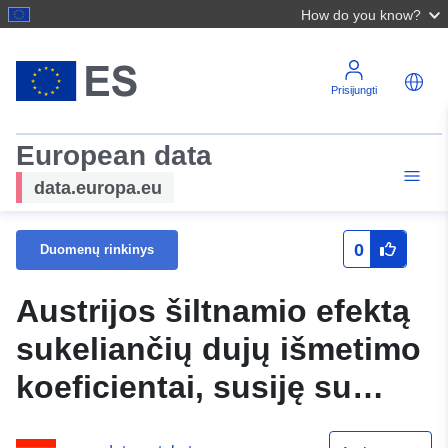
How do you know?
Prisijungti
European data
data.europa.eu
0
Duomenų rinkinys
Austrijos šiltnamio efektą
sukeliančių dujų išmetimo
koeficientai, susiję su
energijos šaltiniais ir