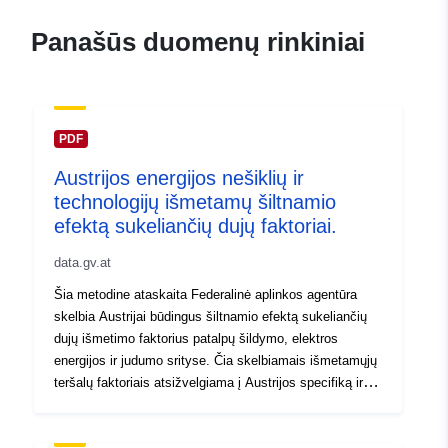
Panašūs duomenų rinkiniai
PDF
Austrijos energijos nešiklių ir
technologijų išmetamų šiltnamio
efektą sukeliančių dujų faktoriai.
data.gv.at
Šia metodine ataskaita Federalinė aplinkos agentūra
skelbia Austrijai būdingus šiltnamio efektą sukeliančių
dujų išmetimo faktorius patalpų šildymo, elektros
energijos ir judumo srityse. Čia skelbiamais išmetamųjų
teršalų faktoriais atsižvelgiama į Austrijos specifiką ir jie
pateikiami kaip apytikris išmetamųjų teršalų kiekio
mažinimo galimybių, susijusių su konsultacijomis