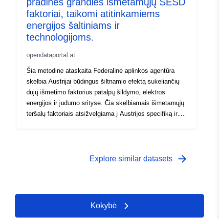
pradinės grandies išmetamųjų ŠESD
faktoriai, taikomi atitinkamiems
energijos šaltiniams ir
technologijoms.
opendataportal.at
Šia metodine ataskaita Federalinė aplinkos agentūra
skelbia Austrijai būdingus šiltnamio efektą sukeliančių
dujų išmetimo faktorius patalpų šildymo, elektros
energijos ir judumo srityse. Čia skelbiamais išmetamųjų
teršalų faktoriais atsižvelgiama į Austrijos specifiką ir jie
pateikiami kaip apytikris išmetamųjų teršalų kiekio
mažinimo galimybių, susijusių su konsultacijomis
energetikos klausimais, įvertis. Ataskaitą užsakė
Federalinė klimato apsaugos, aplinkos, energetikos,
arrow_forward
Explore similar datasets
judumo, inovacijų ir technologijų ministerija.
Kokybė