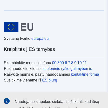
Svetainę tvarko
europa.eu
Kreipkitės į ES tarnybas
Skambinkite mums telefonu
00 800 6 7 8 9 10 11
Pasinaudokite kitomis
telefoninio ryšio galimybėmis
Rašykite mums e. paštu naudodamiesi
kontaktine forma
Susitikime viename iš
ES biurų
Socialiniai tinklai
Naudojame slapukus siekdami užtikrinti, kad jūsų