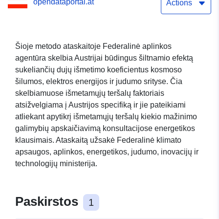
opendataportal.at
technologijomis.
Actions
Šioje metodo ataskaitoje Federalinė aplinkos
agentūra skelbia Austrijai būdingus šiltnamio efektą
sukeliančių dujų išmetimo koeficientus kosmoso
šilumos, elektros energijos ir judumo srityse. Čia
skelbiamuose išmetamųjų teršalų faktoriais
atsižvelgiama į Austrijos specifiką ir jie pateikiami
atliekant apytikrį išmetamųjų teršalų kiekio mažinimo
galimybių apskaičiavimą konsultacijose energetikos
klausimais. Ataskaitą užsakė Federalinė klimato
apsaugos, aplinkos, energetikos, judumo, inovacijų ir
technologijų ministerija.
Paskirstos
1