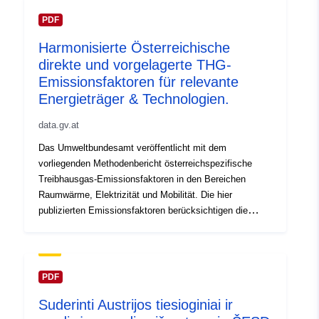
energetikos klausimais, įvertis. Ataskaitą užsakė
Federalinė klimato apsaugos, aplinkos, energetikos,
PDF
judumo, inovacijų ir technologijų ministerija.
Harmonisierte Österreichische
direkte und vorgelagerte THG-
Emissionsfaktoren für relevante
Energieträger & Technologien.
data.gv.at
Das Umweltbundesamt veröffentlicht mit dem
vorliegenden Methodenbericht österreichspezifische
Treibhausgas-Emissionsfaktoren in den Bereichen
Raumwärme, Elektrizität und Mobilität. Die hier
publizierten Emissionsfaktoren berücksichtigen die
österreichischen Spezifika und werden für
näherungsweise Abschätzungen von
Reduktionspotenzialen in der Energieberatung
bereitgestellt. Der Bericht ist im Auftrag des
PDF
Bundesministeriums für Klimaschutz, Umwelt, Energie,
Suderinti Austrijos tiesioginiai ir
Mobilität, Innovation und Technologie entstanden.