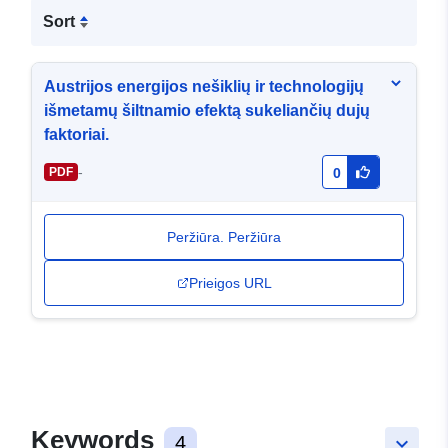
Sort
Austrijos energijos nešiklių ir technologijų
išmetamų šiltnamio efektą sukeliančių dujų
faktoriai.
-
PDF
0
Peržiūra. Peržiūra
Prieigos URL
Keywords
4
keyboard_arrow_down