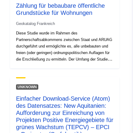
Zählung für bebaubare öffentliche
Umwelt, Naturschutz, Bau und Reaktorsicherheit
Grundstücke für Wohnungen
(BMUB) sowie StMUV mit dem TÜV SÜD als seinem
Sachverständigen.
Geokatalog Frankreich
Diese Studie wurde im Rahmen des
Partnerschaftsabkommens zwischen Staat und ARUAG
durchgeführt und ermöglichte es, alle unbebauten und
freien (oder geringen) ordnungspolitischen Auflagen für
die Erschließung zu ermitteln. Der Umfang der Studie
betrifft die Gemeinden Cayenne, Rémire-Montjoly und
Matoury. Die Studie gliederte sich in zwei Phasen: in
Phase 1 wurden die verfügbaren Grundstücke ermittelt,
und in Phase 2 wurden Felduntersuchungen in den von
UNKNOWN
der DDE ermittelten prioritären Bereichen durchgeführt,
Einfacher Download-Service (Atom)
um die Sachzwänge zu ermitteln. Die Analyseberichte
des Datensatzes: New Aquitanien:
mit einer allgemeinen Beschreibung der verschiedenen
Gemeinden und sektorbezogenen Datenblättern können
Aufforderung zur Einreichung von
auf der AUDeG-Website heruntergeladen werden.
Projekten Positive Energiegebiete für
grünes Wachstum (TEPCV) – EPCI