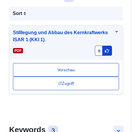
Sort
Stilllegung und Abbau des Kernkraftwerks
ISAR 1 (KKI 1).
-
PDF
0
Vorschau
Zugriff
Keywords
3
keyboard_arrow_down