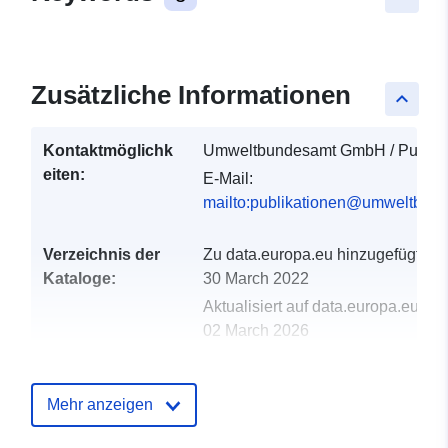
Zusätzliche Informationen
keyboard_arrow_up
Kontaktmöglichk
Umweltbundesamt GmbH / Publika
eiten:
E-Mail:
mailto:publikationen@umweltbund
Verzeichnis der
Zu data.europa.eu hinzugefügt:
Kataloge:
30 March 2022
Aktualisiert auf data.europa.eu:
02 March 2026
uriRef:
http://data.europa.eu/88u/dataset
Mehr anzeigen