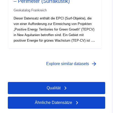
– Perimeter (Surfakustik)
Geokatalog Frankreich
Dieser Datensatz enthält die EPCI (Surf-Objekte), die
von einer Aufforderung zur Einreichung von Projekten
„Positive Energy Territories for Green Growth“ (TEPCV)
in New Aquitanien betroffen sind. Ein Gebiet mit
positiver Energie für grünes Wachstum (TEP-CV) ist ein
Gebiet der Exzellenz im Bereich der Energie- und
Ökowende. Die Gemeinschaft verpflichtet sich, den
Energiebedarf ihrer Bewohner, Bauten,
Wirtschaftstätigkeiten, Verkehr und Freizeit zu
arrow_forward
Explore similar datasets
verringern. Sie schlägt ein umfassendes Programm für
ein neues, nüchterneres und sparsameres
Entwicklungsmodell vor.
Qualität
Ähnliche Datensätze