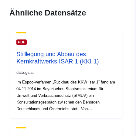
Ähnliche Datensätze
PDF
Stilllegung und Abbau des
Kernkraftwerks ISAR 1 (KKI 1)
data.gv.at
Im Espoo-Verfahren „Rückbau des KKW Isar 1“ fand am
04.11.2014 im Bayerischen Staatsministerium für
Umwelt und Verbraucherschutz (StMUV) ein
Konsultationsgespräch zwischen den Behörden
Deutschlands und Österreichs statt. Von
österreichischer Seite nahm das Bundesministerium für
Land- und Forstwirtschaft, Umwelt und Wasserwirtschaft
(BMLFUW) mit einem Gutachter des Öko-Instituts e.V.
teil, von deutscher Seite das Bundesministerium für