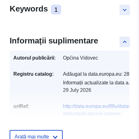
Keywords
1
keyboard_arrow_down
Informații suplimentare
keyboard_arrow_up
Autorul publicării:
Općina Vidovec
Registru catalog:
Adăugat la data.europa.eu:
28 Jul
Informații actualizate la data a.eur
29 July 2026
uriRef:
http://data.europa.eu/88u/dataset/s
dokumenti-opcine-vidovec
Arată mai multe