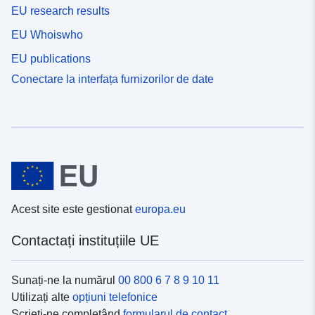
EU research results
EU Whoiswho
EU publications
Conectare la interfața furnizorilor de date
Acest site este gestionat
europa.eu
Contactați instituțiile UE
Sunați-ne la numărul
00 800 6 7 8 9 10 11
Utilizați alte
opțiuni telefonice
Scrieți-ne completând
formularul de contact