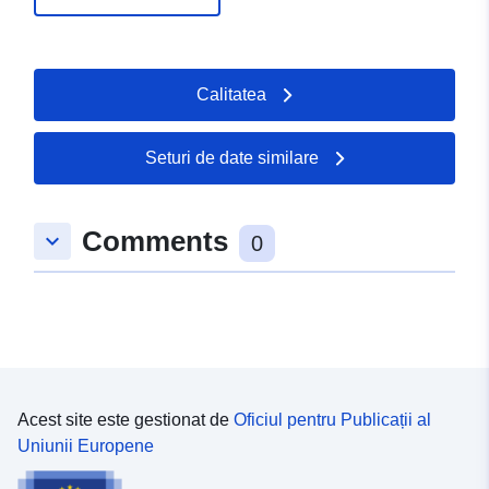
Calitatea
Seturi de date similare
Comments
keyboard_arrow_down
0
Acest site este gestionat de
Oficiul pentru Publicații al
Uniunii Europene