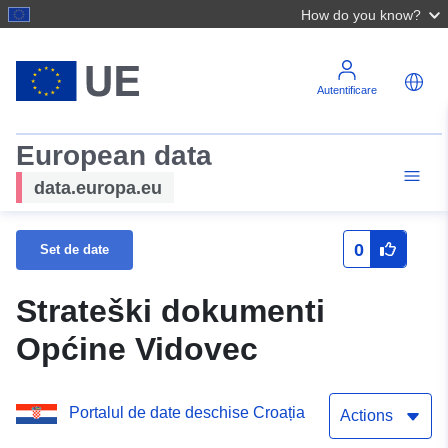
How do you know?
Autentificare
European data
data.europa.eu
0
Set de date
Strateški dokumenti
Općine Vidovec
Portalul de date deschise Croația
Actions