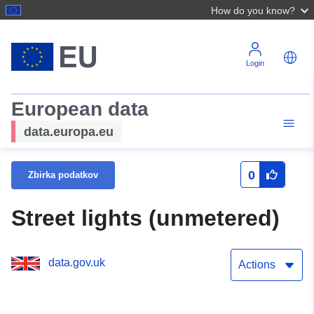
How do you know?
Login
European data
data.europa.eu
0
Zbirka podatkov
Street lights (unmetered)
data.gov.uk
Actions