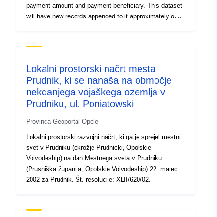
payment amount and payment beneficiary. This dataset
will have new records appended to it approximately once
a month; the Payment Date, Payment Month and
Payment Year columns can be used to filter by epoch.
Lokalni prostorski načrt mesta
Prudnik, ki se nanaša na območje
nekdanjega vojaškega ozemlja v
Prudniku, ul. Poniatowski
Provinca Geoportal Opole
Lokalni prostorski razvojni načrt, ki ga je sprejel mestni
svet v Prudniku (okrožje Prudnicki, Opolskie
Voivodeship) na dan Mestnega sveta v Prudniku
(Prusniška županija, Opolskie Voivodeship) 22. marec
2002 za Prudnik. Št. resolucije: XLII/620/02.