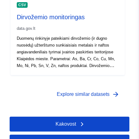
CSV
Dirvožemio monitoringas
data.gov.lt
Duomenų rinkinyje pateikiami dirvožemio (ir dugno
nuosėdų) užterštumo sunkiaisiais metalais ir naftos
angiavandeniliais tyrimai įvairios paskirties teritorijose
Klaipėdos mieste. Parametrai: As, Ba, Cr, Co, Cu, Mn,
Mo, Ni, Pb, Sn, V, Zn, naftos produktai. Dirvožemio
monitoringos tikslas – įvertinti Klaipėdos miesto
dirvožemio užtaršą toksinėmis medžiagomis skirtingos
paskirties teritorijose, teikti visuomenei informaciją,
susijusią su dirvožemio tarša.
arrow_forward
Explore similar datasets
Kakovost