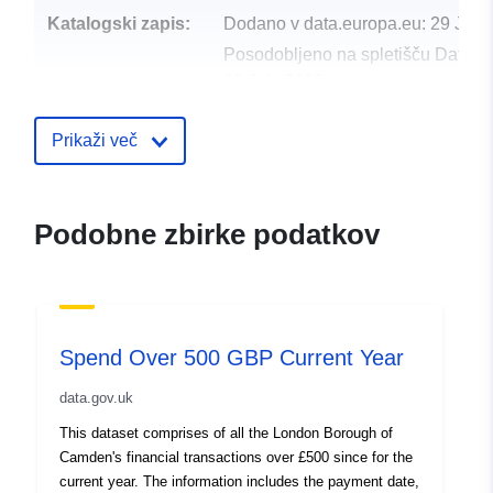
Katalogski zapis:
Dodano v data.europa.eu:
29 July
Posodobljeno na spletišču Data.e
30 July 2026
uriRef:
http://data.europa.eu/88u/dataset/s
Prikaži več
lights-unmetered
Podobne zbirke podatkov
Spend Over 500 GBP Current Year
data.gov.uk
This dataset comprises of all the London Borough of
Camden's financial transactions over £500 since for the
current year. The information includes the payment date,