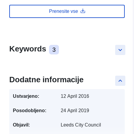
Prenesite vse
Keywords
3
keyboard_arrow_down
Dodatne informacije
keyboard_arrow_up
Ustvarjeno:
12 April 2016
Posodobljeno:
24 April 2019
Objavil:
Leeds City Council