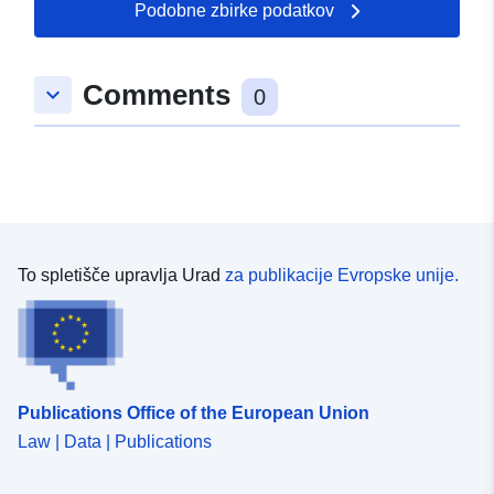
Podobne zbirke podatkov
Comments
keyboard_arrow_down
0
To spletišče upravlja Urad
za publikacije Evropske unije.
Publications Office of the European Union
Law | Data | Publications