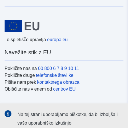
To spletišče upravlja
europa.eu
Navežite stik z EU
Pokličite nas na
00 800 6 7 8 9 10 11
Pokličite druge
telefonske številke
Pišite nam prek
kontaktnega obrazca
Obiščite nas v enem od
centrov EU
Družbeni mediji
Na tej strani uporabljamo piškotke, da bi izboljšali
Iskanje po
družbenih medijih EU
vašo uporabniško izkušnjo