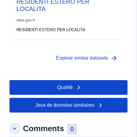
RESIDENTI ESTERO PER
LOCALITA
data.gov.it
RESIDENTI ESTERO PER LOCALITA
arrow_forward
Explore similar datasets
Qualité
Jeux de données similaires
Comments
keyboard_arrow_down
0