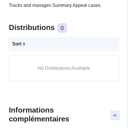
Tracks and manages Summary Appeal cases.
Distributions
0
Sort
No Distributions Available
Informations
keyboard_arrow_up
complémentaires