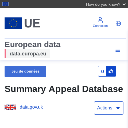
How do you know?
Connexion
European data
data.europa.eu
0
Jeu de données
Summary Appeal Database
data.gov.uk
Actions