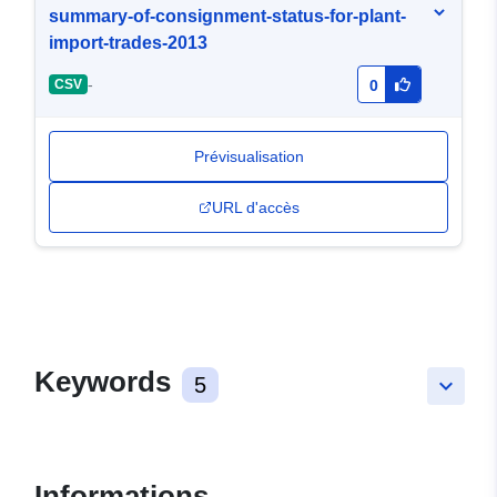
summary-of-consignment-status-for-plant-
import-trades-2013
-
CSV
0
Prévisualisation
URL d'accès
Keywords
5
keyboard_arrow_down
Informations