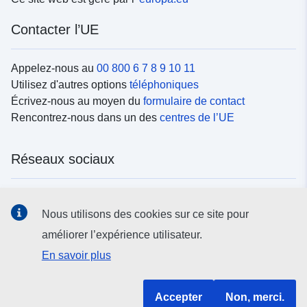
Contacter l’UE
Appelez-nous au
00 800 6 7 8 9 10 11
Utilisez d'autres options
téléphoniques
Écrivez-nous au moyen du
formulaire de contact
Rencontrez-nous dans un des
centres de l’UE
Réseaux sociaux
Trouvez l’UE sur les
réseaux sociaux
Nous utilisons des cookies sur ce site pour
améliorer l’expérience utilisateur.
Institutions et organes de l’UE
En savoir plus
Rechercher tous les organes et institutions de l’UE
Accepter
Non, merci.