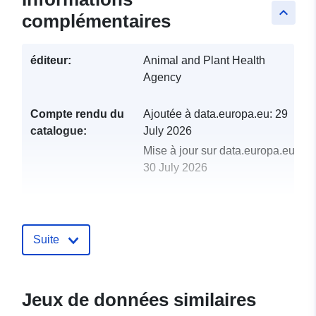
keyboard_arrow_up
complémentaires
éditeur:
Animal and Plant Health
Agency
Compte rendu du
Ajoutée à data.europa.eu:
29
catalogue:
July 2026
Mise à jour sur data.europa.eu:
30 July 2026
uriRef:
http://data.europa.eu/88u/dataset
of-consignment-status-for-plant-imp
trades-2013
Suite
Jeux de données similaires