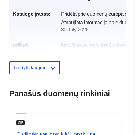
Katalogo įrašas:
Pridėta prie duomenų.europa.eu:
2
Atnaujinta informacija apie duome
30 July 2026
uriRef:
http://data.europa.eu/88u/dataset/s
coal-resource-areas
Rodyti daugiau
Panašūs duomenų rinkiniai
ZIP
Civilinės saugos KMI brošiūra