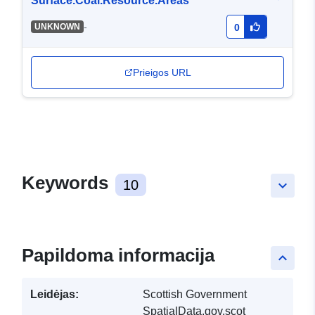
Surface.Coal.Resource.Areas
-
UNKNOWN
0
Prieigos URL
Keywords
10
keyboard_arrow_down
Papildoma informacija
keyboard_arrow_up
Leidėjas:
Scottish Government
SpatialData.gov.scot