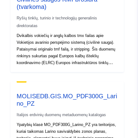
(tvarkoma)
Ryšių tinklų, turinio ir technologijų generalinis
direktoratas
Dvikalbis vokiečių ir anglų kalbos tmx failas apie
Vokietijos avarinio perspėjimo sistemą (civilinė sauga).
Pataisymai originalo tmf failą, ir stripping. Šis duomenų
rinkinys sukurtas pagal Europos kalbų išteklių
koordinavimo (ELRC) Europos infrastruktūros tinklų
priemonę – automatinio vertimo raštu (CEF.AT)
veiksmus SMART 2014/1074 ir SMART 2015/1091.
Daugiau informacijos apie projektą: http://lr-
coordination.eu.
MOLISEDB.GIS.MO_PDF300G_Lari
no_PZ
Italijos erdvinių duomenų metaduomenų katalogas
Ypatybių klasė MO_PDF300G_Larino_PZ yra teritorijos,
kuriai taikomas Larino savivaldybės zonos planas,