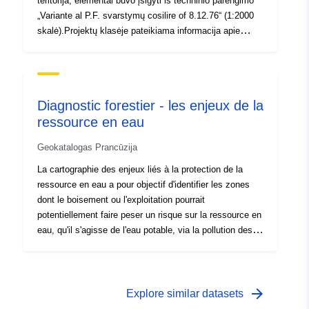
teritorija, elementai buvo įsigyti iš techninio parengimo
„Variante al P.F. svarstymų cosilire of 8.12.76“ (1:2000
skalė).Projektų klasėje pateikiama informacija apie
savivaldybės istato kodą ir savivaldybei priklausančio
zonos plano aprašymą.
Diagnostic forestier - les enjeux de la
ressource en eau
Geokatalogas Prancūzija
La cartographie des enjeux liés à la protection de la
ressource en eau a pour objectif d'identifier les zones
dont le boisement ou l'exploitation pourrait
potentiellement faire peser un risque sur la ressource en
eau, qu'il s'agisse de l'eau potable, via la pollution des
sols sur le périmètre d'une zone de captage, ou d'un
cours d'eau présentant un intérêt majeur d'un point de
vue biodiversité, via le ruissèlement de polluants ou de
matières naturelles de nature à augmenter sa turbidité/
arrow_forward
Explore similar datasets