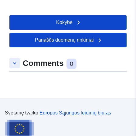
Kokybė
Panašūs duomenų rinkiniai
Comments
keyboard_arrow_down
0
Svetainę tvarko
Europos Sąjungos leidinių biuras