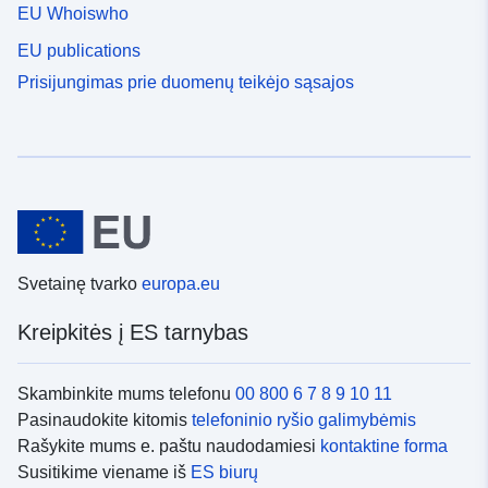
EU Whoiswho
EU publications
Prisijungimas prie duomenų teikėjo sąsajos
Svetainę tvarko
europa.eu
Kreipkitės į ES tarnybas
Skambinkite mums telefonu
00 800 6 7 8 9 10 11
Pasinaudokite kitomis
telefoninio ryšio galimybėmis
Rašykite mums e. paštu naudodamiesi
kontaktine forma
Susitikime viename iš
ES biurų