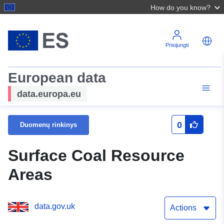
How do you know?
Prisijungti
European data
data.europa.eu
0
Duomenų rinkinys
Surface Coal Resource
Areas
data.gov.uk
Actions