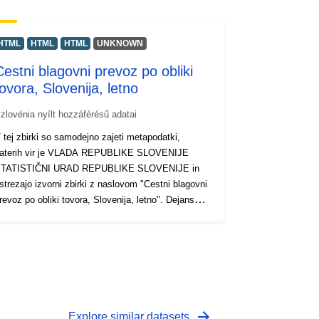
HTML
HTML
HTML
UNKNOWN
Cestni blagovni prevoz po obliki
tovora, Slovenija, letno
zlovénia nyílt hozzáférésű adatai
 tej zbirki so samodejno zajeti metapodatki,
aterih vir je VLADA REPUBLIKE SLOVENIJE
TATISTIČNI URAD REPUBLIKE SLOVENIJE in
strezajo izvorni zbirki z naslovom "Cestni blagovni
revoz po obliki tovora, Slovenija, letno". Dejanski
odatki so na voljo v formatu PC-Axis (.px). Med
odatnimi povezavami lahko dostopate do strani
zvornega portala za vpogled in izbor podatkov, na
oljo pa je tudi program PX-Win, ki si ga lahko
rezplačno prenesete. Oba omogočata izbor
odatkov za prikaz, spreminjanje oblike izpisa in
hranjevanje v različne formate, poleg tega pa tudi
arrow_forward
Explore similar datasets