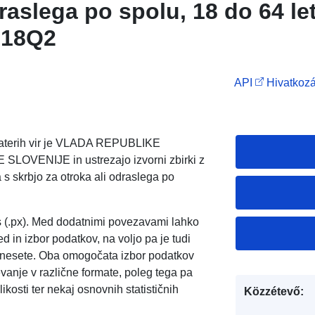
raslega po spolu, 18 do 64 let
018Q2
API
Hivatkozá
, katerih vir je VLADA REPUBLIKE
VENIJE in ustrezajo izvorni zbirki z
s skrbjo za otroka ali odraslega po
s (.px). Med dodatnimi povezavami lahko
d in izbor podatkov, na voljo pa je tudi
enesete. Oba omogočata izbor podatkov
evanje v različne formate, poleg tega pa
kosti ter nekaj osnovnih statističnih
Közzétevő: