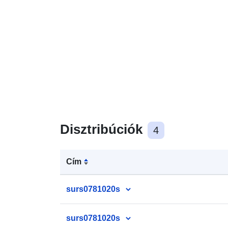
Disztribúciók
4
Cím
surs0781020s
surs0781020s