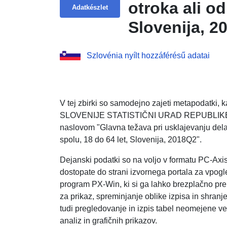
otroka ali od
Adatkészlet
Slovenija, 2
Szlovénia nyílt hozzáférésű adatai
V tej zbirki so samodejno zajeti metapodatki
SLOVENIJE STATISTIČNI URAD REPUBLIKE SLO
naslovom "Glavna težava pri usklajevanju dela 
spolu, 18 do 64 let, Slovenija, 2018Q2".
Dejanski podatki so na voljo v formatu PC-Axi
dostopate do strani izvornega portala za vpogle
program PX-Win, ki si ga lahko brezplačno pr
za prikaz, spreminjanje oblike izpisa in shranj
tudi pregledovanje in izpis tabel neomejene veli
analiz in grafičnih prikazov.