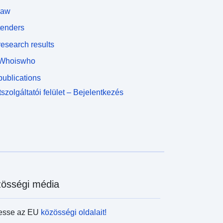
law
tenders
esearch results
Whoiswho
ublications
szolgáltatói felület – Bejelentkezés
össégi média
esse az EU
közösségi oldalait!