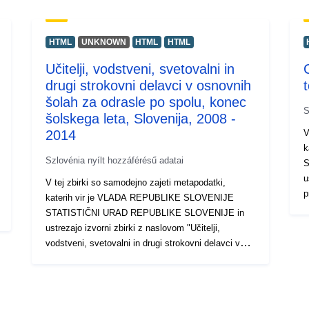
HTML
UNKNOWN
HTML
HTML
Učitelji, vodstveni, svetovalni in
drugi strokovni delavci v osnovnih
šolah za odrasle po spolu, konec
S
šolskega leta, Slovenija, 2008 -
2014
V
k
Szlovénia nyílt hozzáférésű adatai
S
u
V tej zbirki so samodejno zajeti metapodatki,
p
katerih vir je VLADA REPUBLIKE SLOVENIJE
p
STATISTIČNI URAD REPUBLIKE SLOVENIJE in
d
ustrezajo izvorni zbirki z naslovom "Učitelji,
i
vodstveni, svetovalni in drugi strokovni delavci v
v
osnovnih šolah za odrasle po spolu, konec šolskega
b
leta, Slovenija, 2008 - 2014". Dejanski podatki so na
p
voljo v formatu PC-Axis (.px). Med dodatnimi
s
povezavami lahko dostopate do strani izvornega