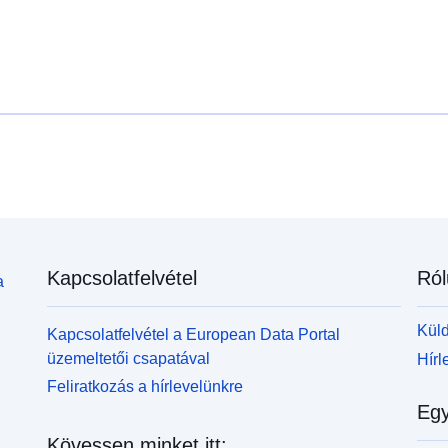
p
portala za vpogled in izbor podatkov, na voljo pa je
n
tudi program PX-Win, ki si ga lahko brezplačno
p
prenesete. Oba omogočata izbor podatkov za
prikaz, spreminjanje oblike izpisa in shranjevanje v
različne formate, poleg tega pa tudi pregledovanje in
izpis tabel neomejene velikosti ter nekaj osnovnih
statističnih analiz in grafičnih prikazov.
Kapcsolatfelvétel
Ról
a
Küld
Kapcsolatfelvétel a European Data Portal
üzemeltetői csapatával
Hírl
Feliratkozás a hírlevelünkre
Egy
Kövessen minket itt: