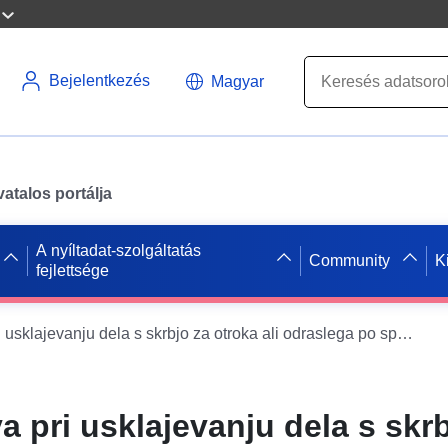
Bejelentkezés
Magyar
atalos portálja
A nyíltadat-szolgáltatás
Community
K
fejlettsége
Glavna težava pri usklajevanju dela s skrbjo za otroka ali odraslega po spolu, 18 do 64 let, Slovenija, 2018Q2
a pri usklajevanju dela s skr