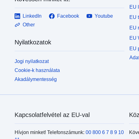
EU 
LinkedIn
Facebook
Youtube
EU 
Other
EU r
EU 
Nyilatkozatok
EU p
Adat
Jogi nyilatkozat
Cookie-k használata
Akadálymentesség
Kapcsolatfelvétel az EU-val
Köz
Hívjon minket! Telefonszámunk:
00 800 6 7 8 9 10
Köv