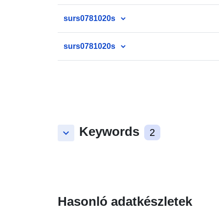
surs0781020s
surs0781020s
Keywords
keyboard_arrow_down
2
Hasonló adatkészletek