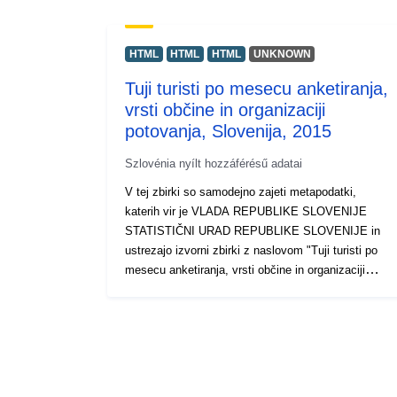
HTML
HTML
HTML
UNKNOWN
Tuji turisti po mesecu anketiranja,
vrsti občine in organizaciji
potovanja, Slovenija, 2015
Szlovénia nyílt hozzáférésű adatai
V tej zbirki so samodejno zajeti metapodatki,
katerih vir je VLADA REPUBLIKE SLOVENIJE
STATISTIČNI URAD REPUBLIKE SLOVENIJE in
ustrezajo izvorni zbirki z naslovom "Tuji turisti po
mesecu anketiranja, vrsti občine in organizaciji
potovanja, Slovenija, 2015". Dejanski podatki so na
voljo v formatu PC-Axis (.px). Med dodatnimi
povezavami lahko dostopate do strani izvornega
portala za vpogled in izbor podatkov, na voljo pa je
tudi program PX-Win, ki si ga lahko brezplačno
prenesete. Oba omogočata izbor podatkov za