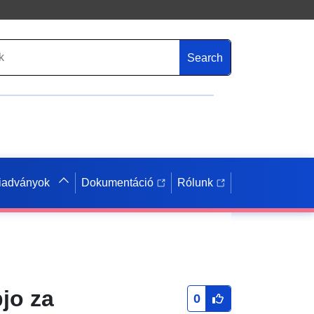
Search
iadványok
Dokumentáció
Rólunk
bjo za
0