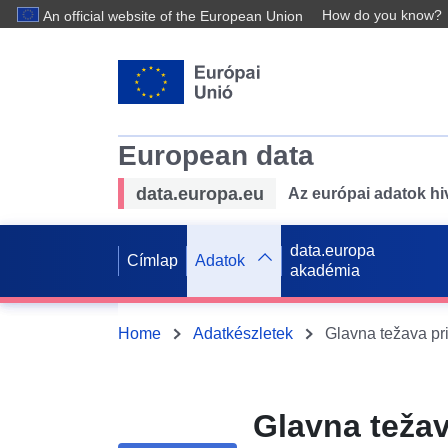
How do you know?
An official website of the European Union
European data
data.europa.eu
Az európai adatok hiv
data.europa
Címlap
Adatok
akadémia
Home
Adatkészletek
Glavna težav