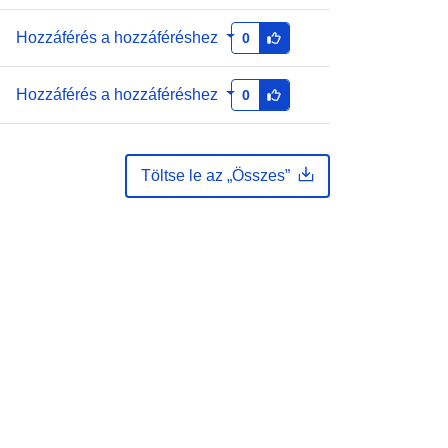
Hozzáférés a hozzáféréshez
0
Hozzáférés a hozzáféréshez
0
Töltse le az „Összes”