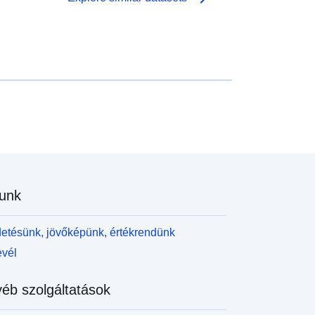
regledovanje in izpis tabel neomejene velikosti ter
ekaj osnovnih statističnih analiz in grafičnih
rikazov.
unk
etésünk, jövőképünk, értékrendünk
evél
éb szolgáltatások