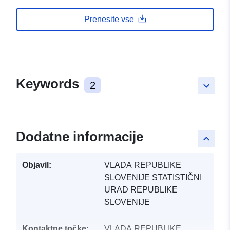
Prenesite vse
Keywords
2
keyboard_arrow_down
Dodatne informacije
keyboard_arrow_up
Objavil:
VLADA REPUBLIKE
SLOVENIJE STATISTIČNI
URAD REPUBLIKE
SLOVENIJE
Kontaktne točke:
VLADA REPUBLIKE