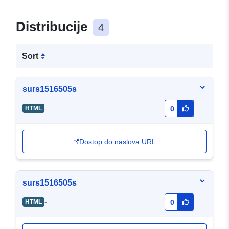
Distribucije
4
Sort
surs1516505s
-
HTML
0
Dostop do naslova URL
surs1516505s
-
HTML
0