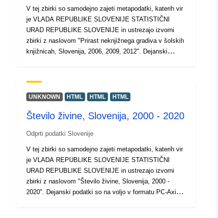
V tej zbirki so samodejno zajeti metapodatki, katerih vir
je VLADA REPUBLIKE SLOVENIJE STATISTIČNI
URAD REPUBLIKE SLOVENIJE in ustrezajo izvorni
zbirki z naslovom "Prirast neknjižnega gradiva v šolskih
knjižnicah, Slovenija, 2006, 2009, 2012". Dejanski
podatki so na voljo v formatu PC-Axis (.px). Med
dodatnimi povezavami lahko dostopate do strani
izvornega portala za vpogled in izbor podatkov, na voljo
pa je tudi program PX-Win, ki si ga lahko brezplačno
UNKNOWN
HTML
HTML
HTML
prenesete. Oba omogočata izbor podatkov za prikaz,
Število živine, Slovenija, 2000 - 2020
spreminjanje oblike izpisa in shranjevanje v različne
formate, poleg tega pa tudi pregledovanje in izpis tabel
Odprti podatki Slovenije
neomejene velikosti ter nekaj osnovnih statističnih
analiz in grafičnih prikazov.
V tej zbirki so samodejno zajeti metapodatki, katerih vir
je VLADA REPUBLIKE SLOVENIJE STATISTIČNI
URAD REPUBLIKE SLOVENIJE in ustrezajo izvorni
zbirki z naslovom "Število živine, Slovenija, 2000 -
2020". Dejanski podatki so na voljo v formatu PC-Axis
(.px). Med dodatnimi povezavami lahko dostopate do
strani izvornega portala za vpogled in izbor podatkov, na