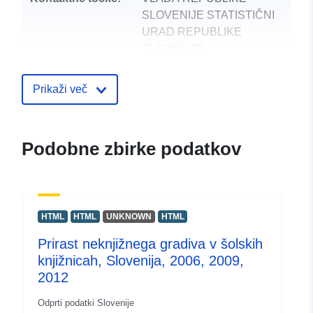
SLOVENIJE STATISTIČNI
URAD REPUBLIKE
SLOVENIJE
E-pošta:
mailto:gp.surs@gov.si
Prikaži več
Katalogski zapis:
Dodano v data.europa.eu:
12 Octo
Posodobljeno na spletišču Data.e
Podobne zbirke podatkov
09 August 2026
uriRef:
http://data.europa.eu/88u/dataset
HTML
HTML
UNKNOWN
HTML
Prirast neknjižnega gradiva v šolskih
knjižnicah, Slovenija, 2006, 2009,
2012
Odprti podatki Slovenije