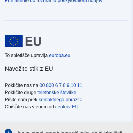
Prihlásenie do rozhrania poskytovateľa údajov
To spletišče upravlja
europa.eu
Navežite stik z EU
Pokličite nas na
00 800 6 7 8 9 10 11
Pokličite druge
telefonske številke
Pišite nam prek
kontaktnega obrazca
Obiščite nas v enem od
centrov EU
Družbeni mediji