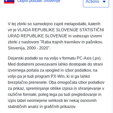
Odprti podatki Slovenije
Actions
V tej zbirki so samodejno zajeti metapodatki, katerih
vir je VLADA REPUBLIKE SLOVENIJE STATISTIČNI
URAD REPUBLIKE SLOVENIJE in ustrezajo izvorni
zbirki z naslovom "Raba trajnih travnikov in pašnikov,
Slovenija, 2000 - 2020".
Dejanski podatki so na voljo v formatu PC-Axis (.px).
Med dodatnimi povezavami lahko dostopate do strani
izvornega portala za vpogled in izbor podatkov, na
voljo pa je tudi program PX-Win, ki si ga lahko
brezplačno prenesete. Oba omogočata izbor podatkov
za prikaz, spreminjanje oblike izpisa in shranjevanje v
različne formate, poleg tega pa tudi pregledovanje in
izpis tabel neomejene velikosti ter nekaj osnovnih
statističnih analiz in grafičnih prikazov.