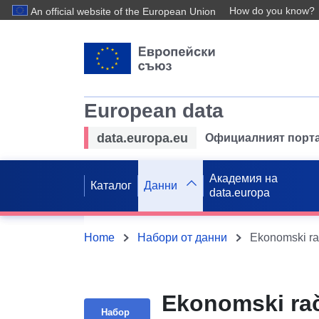
How do you know?
An official website of the European Union
European data
data.europa.eu
Официалният порта
Академия на
Каталог
Данни
data.europa
Home
Набори от данни
Ekonomski rač
Набор