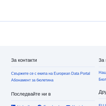
t
ga lahko brezplačno prenesete. Oba omogočata
t
izbor podatkov za prikaz, spreminjanje oblike izpisa
p
in shranjevanje v različne formate, poleg tega pa
tudi pregledovanje in izpis tabel neomejene velikosti
ter nekaj osnovnih statističnih analiz in grafičnih
prikazov.
За контакти
За 
Наш
Свържете се с екипа на European Data Portal
Бюл
Абонамент за бюлетина
Дру
Последвайте ни в
EU 