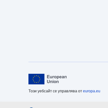
Този уебсайт се управлява от
europa.eu