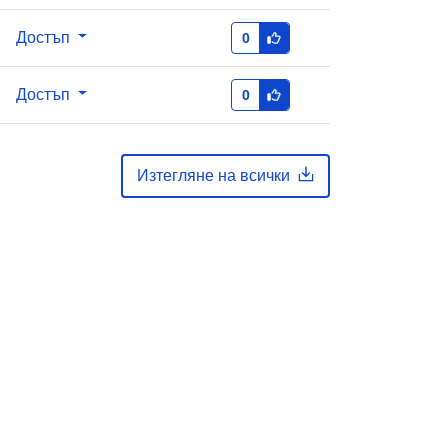
Достъп
0
Достъп
0
Изтегляне на всички