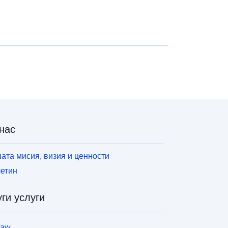
udi pregledovanje in izpis tabel neomejene velikosti
er nekaj osnovnih statističnih analiz in grafičnih
rikazov.
нас
ата мисия, визия и ценности
етин
ги услуги
law