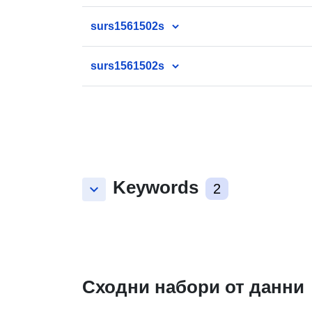
surs1561502s
surs1561502s
Keywords
keyboard_arrow_down
2
Сходни набори от данни