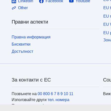
LinkedIn
Facebook
Youtube
EU 
Other
EU r
Правни аспекти
EU 
EU p
Правна информация
Зон
Бисквитки
Достъпност
За контакти с ЕС
Со
Позвънете на
00 800 6 7 8 9 10 11
Виж
Използвайте други
тел. номера
Пишете ни чрез
формуляра за контакти