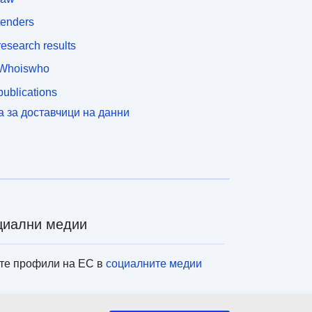
tenders
esearch results
Whoiswho
ublications
а за доставчици на данни
циални медии
те профили на ЕС в
социалните медии