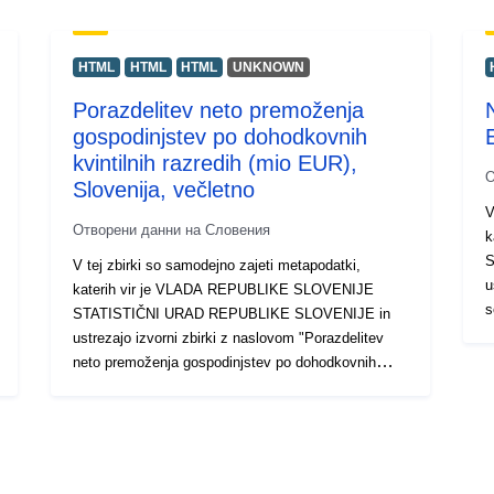
HTML
HTML
HTML
UNKNOWN
Porazdelitev neto premoženja
gospodinjstev po dohodkovnih
kvintilnih razredih (mio EUR),
О
Slovenija, večletno
V
Отворени данни на Словения
k
S
V tej zbirki so samodejno zajeti metapodatki,
u
katerih vir je VLADA REPUBLIKE SLOVENIJE
s
STATISTIČNI URAD REPUBLIKE SLOVENIJE in
D
ustrezajo izvorni zbirki z naslovom "Porazdelitev
(
neto premoženja gospodinjstev po dohodkovnih
d
kvintilnih razredih (mio EUR), Slovenija, večletno".
p
Dejanski podatki so na voljo v formatu PC-Axis
g
(.px). Med dodatnimi povezavami lahko dostopate
i
do strani izvornega portala za vpogled in izbor
i
podatkov, na voljo pa je tudi program PX-Win, ki si