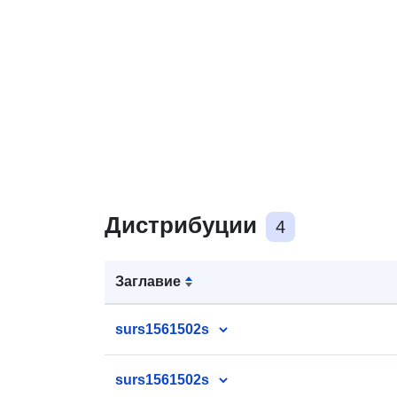
Дистрибуции
4
Заглавие
surs1561502s
surs1561502s