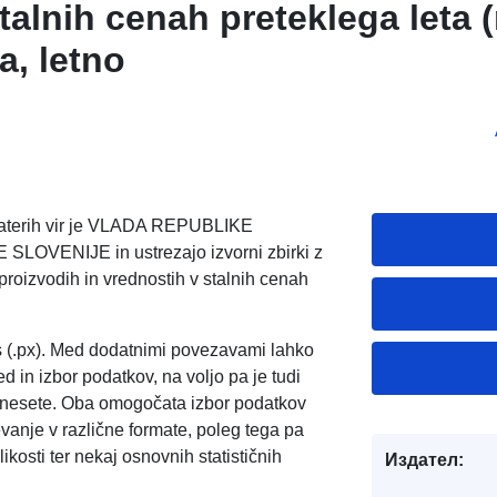
talnih cenah preteklega leta 
a, letno
, katerih vir je VLADA REPUBLIKE
VENIJE in ustrezajo izvorni zbirki z
roizvodih in vrednostih v stalnih cenah
s (.px). Med dodatnimi povezavami lahko
d in izbor podatkov, na voljo pa je tudi
enesete. Oba omogočata izbor podatkov
evanje v različne formate, poleg tega pa
kosti ter nekaj osnovnih statističnih
Издател: