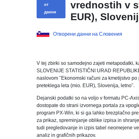
vrednostih v s
от
данни
EUR), Slovenij
Отворени данни на Словения
V tej zbirki so samodejno zajeti metapodatki
SLOVENIJE STATISTIČNI URAD REPUBLIKE SLO
naslovom "Ekonomski računi za kmetijstvo po p
preteklega leta (mio. EUR), Slovenija, letno".
Dejanski podatki so na voljo v formatu PC-Axi
dostopate do strani izvornega portala za vpogle
program PX-Win, ki si ga lahko brezplačno pr
za prikaz, spreminjanje oblike izpisa in shranj
tudi pregledovanje in izpis tabel neomejene veli
analiz in grafičnih prikazov.