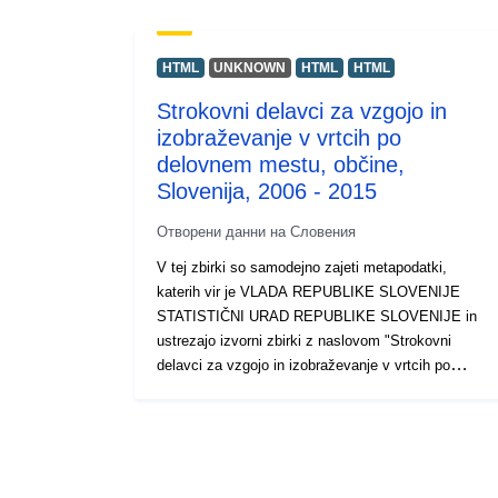
HTML
UNKNOWN
HTML
HTML
Strokovni delavci za vzgojo in
izobraževanje v vrtcih po
delovnem mestu, občine,
Slovenija, 2006 - 2015
Отворени данни на Словения
V tej zbirki so samodejno zajeti metapodatki,
katerih vir je VLADA REPUBLIKE SLOVENIJE
STATISTIČNI URAD REPUBLIKE SLOVENIJE in
ustrezajo izvorni zbirki z naslovom "Strokovni
delavci za vzgojo in izobraževanje v vrtcih po
delovnem mestu, občine, Slovenija, 2006 - 2015".
Dejanski podatki so na voljo v formatu PC-Axis
(.px). Med dodatnimi povezavami lahko dostopate
do strani izvornega portala za vpogled in izbor
podatkov, na voljo pa je tudi program PX-Win, ki si