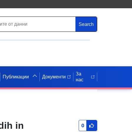
Search
За
Публикации
Документи
нас
dih in
0