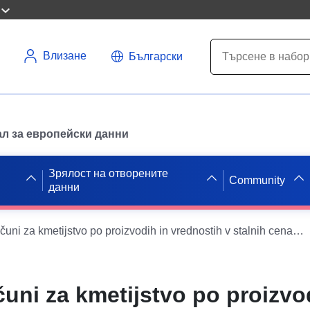
Влизане
Български
л за европейски данни
Зрялост на отворените
Community
данни
Ekonomski računi za kmetijstvo po proizvodih in vrednostih v stalnih cenah preteklega leta (mio. EUR), Slovenija, letno
uni za kmetijstvo po proizvo