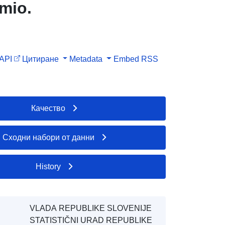
(mio.
API
Цитиране
Metadata
Embed
RSS
Качество
Сходни набори от данни
History
VLADA REPUBLIKE SLOVENIJE
STATISTIČNI URAD REPUBLIKE