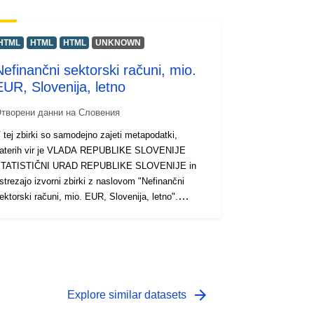
HTML
HTML
HTML
UNKNOWN
Nefinančni sektorski računi, mio.
EUR, Slovenija, letno
творени данни на Словения
 tej zbirki so samodejno zajeti metapodatki,
aterih vir je VLADA REPUBLIKE SLOVENIJE
TATISTIČNI URAD REPUBLIKE SLOVENIJE in
strezajo izvorni zbirki z naslovom "Nefinančni
ektorski računi, mio. EUR, Slovenija, letno".
ejanski podatki so na voljo v formatu PC-Axis
.px). Med dodatnimi povezavami lahko dostopate
o strani izvornega portala za vpogled in izbor
odatkov, na voljo pa je tudi program PX-Win, ki si
a lahko brezplačno prenesete. Oba omogočata
zbor podatkov za prikaz, spreminjanje oblike izpisa
arrow_forward
Explore similar datasets
n shranjevanje v različne formate, poleg tega pa