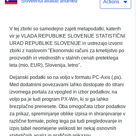
Sloveenia avatud andmed
EUR), Slovenija, letno
Actions
V tej zbirki so samodejno zajeti metapodatki, katerih
vir je VLADA REPUBLIKE SLOVENIJE STATISTIČNI
URAD REPUBLIKE SLOVENIJE in ustrezajo izvorni
zbirki z naslovom "Ekonomski računi za kmetijstvo po
proizvodih in vrednostih v stalnih cenah preteklega
leta (mio. EUR), Slovenija, letno".
Dejanski podatki so na voljo v formatu PC-Axis (.px).
Med dodatnimi povezavami lahko dostopate do strani
izvornega portala za vpogled in izbor podatkov, na
voljo pa je tudi program PX-Win, ki si ga lahko
brezplačno prenesete. Oba omogočata izbor podatkov
za prikaz, spreminjanje oblike izpisa in shranjevanje v
različne formate, poleg tega pa tudi pregledovanje in
izpis tabel neomejene velikosti ter nekaj osnovnih
statističnih analiz in grafičnih prikazov.