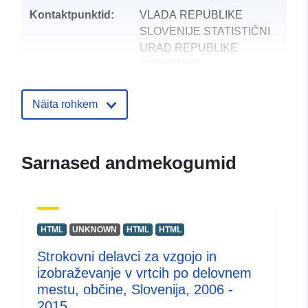
Kontaktpunktid:
VLADA REPUBLIKE
SLOVENIJE STATISTIČNI
URAD REPUBLIKE
SLOVENIJE
E-Mail:
mailto:gp.surs@gov.si
Näita rohkem
Kataloogi kirje:
Lisatud andmetele.europa.eu:
28 J
2026
Sarnased andmekogumid
Ajakohastatud veebisaidil Data.eu
29 July 2026
uriRef:
http://data.europa.eu/88u/dataset
HTML
UNKNOWN
HTML
HTML
Strokovni delavci za vzgojo in
izobraževanje v vrtcih po delovnem
mestu, občine, Slovenija, 2006 -
2015