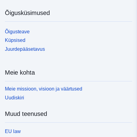
Õigusküsimused
Õigusteave
Küpsised
Juurdepääsetavus
Meie kohta
Meie missioon, visioon ja väärtused
Uudiskiri
Muud teenused
EU law