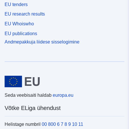
EU tenders
EU research results
EU Whoiswho
EU publications
Andmepakkuja liidese sisselogimine
Seda veebisaiti haldab
europa.eu
Võtke ELiga ühendust
Helistage numbril
00 800 6 7 8 9 10 11