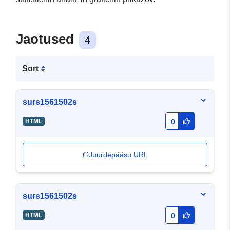
Jaotused
4
Sort
surs1561502s
-
HTML
0
Juurdepääsu URL
surs1561502s
-
HTML
0