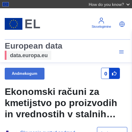
How do you know?
Sisselogimine
European data
data.europa.eu
0
Andmekogum
Ekonomski računi za
kmetijstvo po proizvodih
in vrednostih v stalnih
cenah preteklega leta (mio.