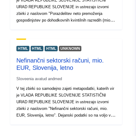
je VLADA REPUBLIKE SLOVENIJE STATISTIČNI
URAD REPUBLIKE SLOVENIJE in ustrezajo izvorni
zbirki z naslovom "Porazdelitev neto premoženja
gospodinjstev po dohodkovnih kvintilnih razredih (mio
EUR), Slovenija, večletno". Dejanski podatki so na voljo
v formatu PC-Axis (.px). Med dodatnimi povezavami
lahko dostopate do strani izvornega portala za vpogled
in izbor podatkov, na voljo pa je tudi program PX-Win, ki
HTML
HTML
HTML
UNKNOWN
si ga lahko brezplačno prenesete. Oba omogočata izbor
Nefinančni sektorski računi, mio.
podatkov za prikaz, spreminjanje oblike izpisa in
EUR, Slovenija, letno
shranjevanje v različne formate, poleg tega pa tudi
pregledovanje in izpis tabel neomejene velikosti ter
Sloveenia avatud andmed
nekaj osnovnih statističnih analiz in grafičnih prikazov.
V tej zbirki so samodejno zajeti metapodatki, katerih vir
je VLADA REPUBLIKE SLOVENIJE STATISTIČNI
URAD REPUBLIKE SLOVENIJE in ustrezajo izvorni
zbirki z naslovom "Nefinančni sektorski računi, mio.
EUR, Slovenija, letno". Dejanski podatki so na voljo v
formatu PC-Axis (.px). Med dodatnimi povezavami lahko
dostopate do strani izvornega portala za vpogled in izbor
podatkov, na voljo pa je tudi program PX-Win, ki si ga