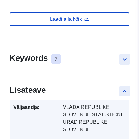
Laadi alla kõik
Keywords
2
keyboard_arrow_down
Lisateave
keyboard_arrow_up
Väljaandja:
VLADA REPUBLIKE
SLOVENIJE STATISTIČNI
URAD REPUBLIKE
SLOVENIJE