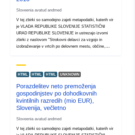
Sloveenia avatud andmed
V tej zbirki so samodejno zajeti metapodatki, katerih vir
je VLADA REPUBLIKE SLOVENIJE STATISTIČNI
URAD REPUBLIKE SLOVENIJE in ustrezajo izvorni
zbirki z naslovom "Strokovni delavci za vzgojo in
izobraževanje v vrtcih po delovnem mestu, občine,
Slovenija, 2006 - 2015". Dejanski podatki so na voljo v
formatu PC-Axis (.px). Med dodatnimi povezavami lahko
dostopate do strani izvornega portala za vpogled in izbor
podatkov, na voljo pa je tudi program PX-Win, ki si ga
HTML
HTML
HTML
UNKNOWN
lahko brezplačno prenesete. Oba omogočata izbor
Porazdelitev neto premoženja
podatkov za prikaz, spreminjanje oblike izpisa in
gospodinjstev po dohodkovnih
shranjevanje v različne formate, poleg tega pa tudi
pregledovanje in izpis tabel neomejene velikosti ter
kvintilnih razredih (mio EUR),
nekaj osnovnih statističnih analiz in grafičnih prikazov.
Slovenija, večletno
Sloveenia avatud andmed
V tej zbirki so samodejno zajeti metapodatki, katerih vir