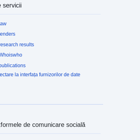
 servicii
law
tenders
esearch results
Whoiswho
ublications
ctare la interfața furnizorilor de date
tformele de comunicare socială