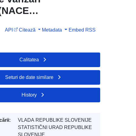
i (NACE
API
Citează
Metadata
Embed
RSS
Calitatea
Seturi de date similare
History
ării:
VLADA REPUBLIKE SLOVENIJE
STATISTIČNI URAD REPUBLIKE
SLOVENIJE