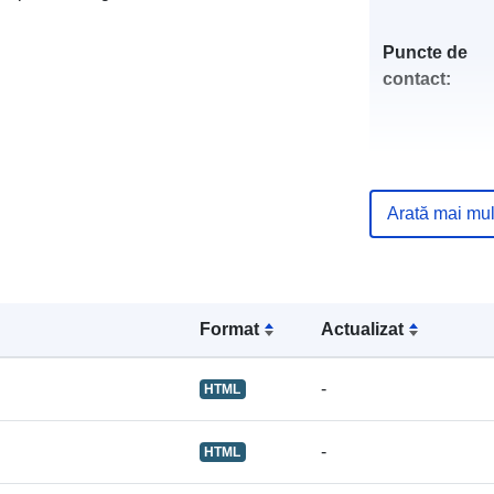
Puncte de
contact:
Registru cata
Arată mai mul
Format
Actualizat
uriRef:
-
HTML
-
HTML