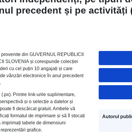
anul precedent și pe activităț
a, anual
ele provenite din GUVERNUL REPUBLICII
 SLOVENIA și corespunde colecției
deri cu cel puțin 10 angajați și care
 de vânzări electronice în anul precedent
.
(.px). Printre link-urile suplimentare,
erspectivă și o selecție a datelor și
oate fi descărcat gratuit. Ambele vă
icați formatul de imprimare și să îl stocați
Autorul public
 să imprimați tabele de dimensiuni
 reprezentări grafice.