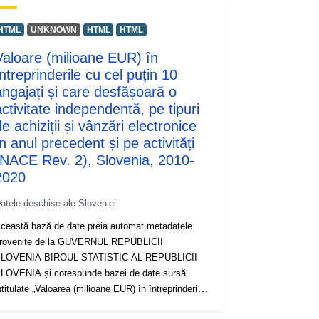
HTML
UNKNOWN
HTML
HTML
Valoare (milioane EUR) în
ntreprinderile cu cel puțin 10
angajați și care desfășoară o
activitate independentă, pe tipuri
e achiziții și vânzări electronice
n anul precedent și pe activități
(NACE Rev. 2), Slovenia, 2010-
2020
atele deschise ale Sloveniei
ceastă bază de date preia automat metadatele
rovenite de la GUVERNUL REPUBLICII
LOVENIA BIROUL STATISTIC AL REPUBLICII
LOVENIA și corespunde bazei de date sursă
ntitulate „Valoarea (milioane EUR) în întreprinderile
u cel puțin 10 angajați și care desfășoară activități