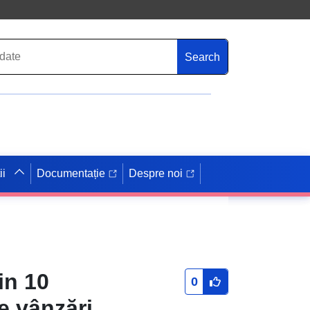
Search
ii
Documentație
Despre noi
in 10
0
de vânzări