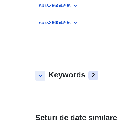
surs2965420s
surs2965420s
Keywords
keyboard_arrow_down
2
Seturi de date similare