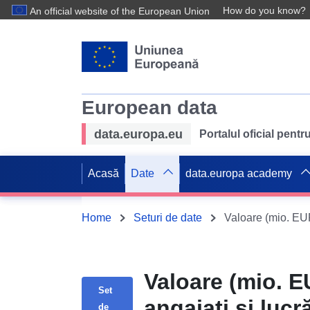
How do you know?
An official website of the European Union
European data
data.europa.eu
Portalul oficial pent
Acasă
Date
data.europa academy
Home
Seturi de date
Valoare (mio. EU
Set
angajați și lucr
de