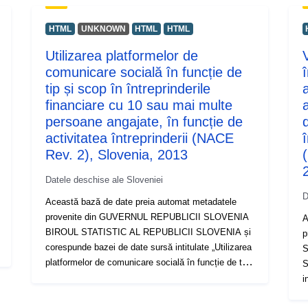
HTML
UNKNOWN
HTML
HTML
Utilizarea platformelor de
comunicare socială în funcție de
î
tip și scop în întreprinderile
financiare cu 10 sau mai multe
persoane angajate, în funcție de
d
activitatea întreprinderii (NACE
î
Rev. 2), Slovenia, 2013
Datele deschise ale Sloveniei
D
Această bază de date preia automat metadatele
provenite din GUVERNUL REPUBLICII SLOVENIA
A
BIROUL STATISTIC AL REPUBLICII SLOVENIA și
p
corespunde bazei de date sursă intitulate „Utilizarea
S
platformelor de comunicare socială în funcție de tip
S
și scop în întreprinderile din sectorul financiar cu cel
i
puțin 10 persoane angajate, în funcție de activitatea
c
întreprinderilor (NACE Rev. 2), Slovenia, 2013”.