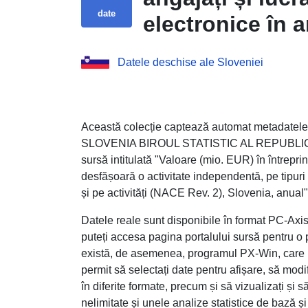
date
electronice în 
Rev. 2), Sloveni
Datele deschise ale Sloveniei
Această colecție captează automat metadat
SLOVENIA BIROUL STATISTIC AL REPUBLICII
sursă intitulată "Valoare (mio. EUR) în întreprin
desfășoară o activitate independentă, pe tipuri
și pe activități (NACE Rev. 2), Slovenia, anual"
Datele reale sunt disponibile în format PC-Axis 
puteți accesa pagina portalului sursă pentru o p
există, de asemenea, programul PX-Win, care p
permit să selectați date pentru afișare, să modif
în diferite formate, precum și să vizualizați și
nelimitate și unele analize statistice de bază și