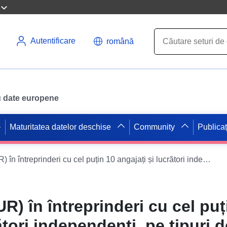
Autentificare
română
ru date europene
Maturitatea datelor deschise
Community
Publicaț
Valoare (mio. EUR) în întreprinderi cu cel puțin 10 angajați și lucrători independenți, pe tipuri de vânzări electronice în anul precedent și pe activități (NACE Rev. 2), Slovenia, anual
R) în întreprinderi cu cel puț
ători independenți, pe tipuri 