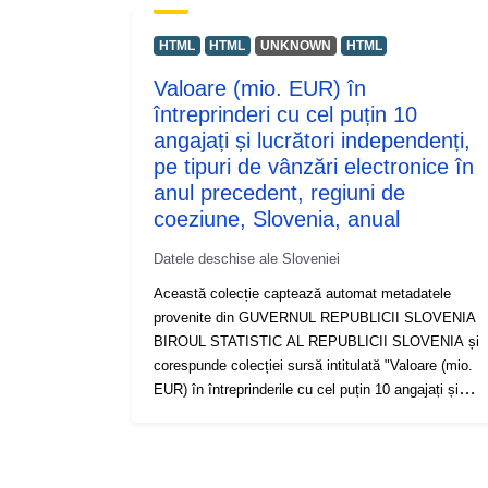
HTML
HTML
UNKNOWN
HTML
Valoare (mio. EUR) în
întreprinderi cu cel puțin 10
angajați și lucrători independenți,
pe tipuri de vânzări electronice în
anul precedent, regiuni de
coeziune, Slovenia, anual
Datele deschise ale Sloveniei
Această colecție captează automat metadatele
provenite din GUVERNUL REPUBLICII SLOVENIA
BIROUL STATISTIC AL REPUBLICII SLOVENIA și
corespunde colecției sursă intitulată "Valoare (mio.
EUR) în întreprinderile cu cel puțin 10 angajați și
care desfășoară o activitate independentă, pe tipuri
de vânzări electronice în anul precedent, regiuni de
coeziune, Slovenia, anual”. Datele reale sunt
disponibile în format PC-Axis (.px). Printre link-urile