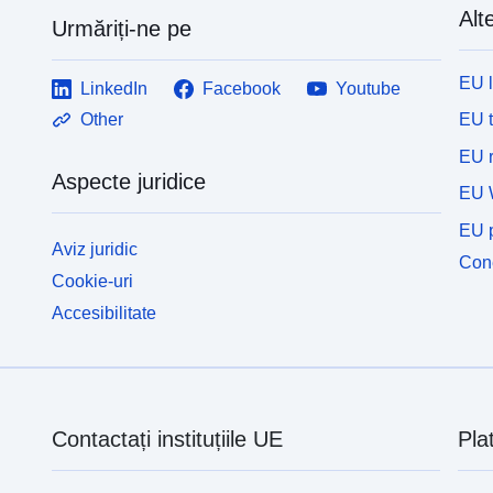
Alte
Urmăriți-ne pe
EU 
LinkedIn
Facebook
Youtube
EU 
Other
EU r
Aspecte juridice
EU 
EU p
Aviz juridic
Cone
Cookie-uri
Accesibilitate
Contactați instituțiile UE
Pla