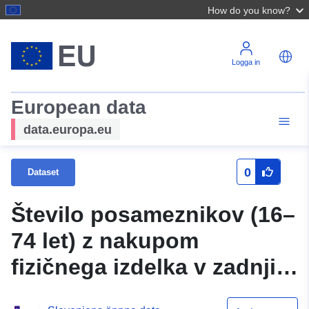
How do you know?
Logga in
European data
data.europa.eu
0
Dataset
Število posameznikov (16–
74 let) z nakupom
fizičnega izdelka v zadnjih
3 mesecih po izvoru