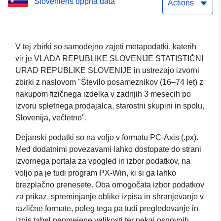
Sloveniens öppna data
spletnega prodajalca,
Actions
starostni skupini in spolu,
Slovenija, večletno
V tej zbirki so samodejno zajeti metapodatki, katerih
vir je VLADA REPUBLIKE SLOVENIJE STATISTIČNI
URAD REPUBLIKE SLOVENIJE in ustrezajo izvorni
zbirki z naslovom "Število posameznikov (16–74 let) z
nakupom fizičnega izdelka v zadnjih 3 mesecih po
izvoru spletnega prodajalca, starostni skupini in spolu,
Slovenija, večletno".
Dejanski podatki so na voljo v formatu PC-Axis (.px).
Med dodatnimi povezavami lahko dostopate do strani
izvornega portala za vpogled in izbor podatkov, na
voljo pa je tudi program PX-Win, ki si ga lahko
brezplačno prenesete. Oba omogočata izbor podatkov
za prikaz, spreminjanje oblike izpisa in shranjevanje v
različne formate, poleg tega pa tudi pregledovanje in
izpis tabel neomejene velikosti ter nekaj osnovnih