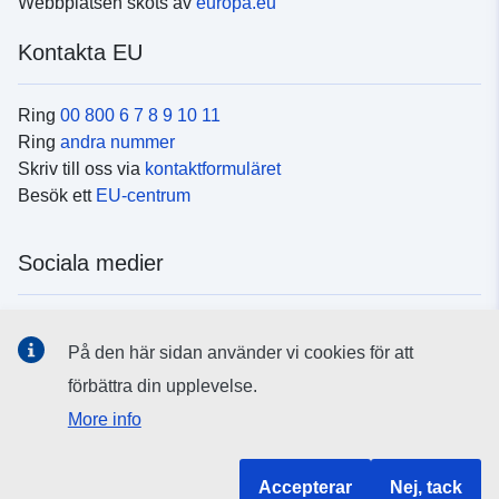
Webbplatsen sköts av
europa.eu
Kontakta EU
Ring
00 800 6 7 8 9 10 11
Ring
andra nummer
Skriv till oss via
kontaktformuläret
Besök ett
EU-centrum
Sociala medier
Hitta oss i
sociala medier
På den här sidan använder vi cookies för att
förbättra din upplevelse.
EU:s institutioner och organ
More info
Hitta alla EU-institutioner och EU-organ
Accepterar
Nej, tack