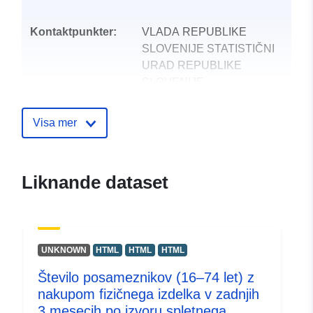
Kontaktpunkter:
VLADA REPUBLIKE
SLOVENIJE STATISTIČNI
URAD REPUBLIKE
SLOVENIJE
E-postadress:
mailto:gp.surs@gov.si
Visa mer
Katalogregister:
Läggs till i data.europa.eu:
28
July 2026
Liknande dataset
Uppdaterad på data.europa.eu:
29 July 2026
uriRef:
http://data.europa.eu/88u/dataset
UNKNOWN
HTML
HTML
HTML
Število posameznikov (16–74 let) z
nakupom fizičnega izdelka v zadnjih
3 mesecih po izvoru spletnega