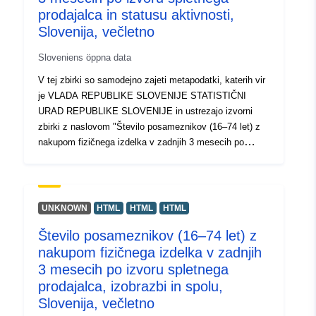
prodajalca in statusu aktivnosti,
Slovenija, večletno
Sloveniens öppna data
V tej zbirki so samodejno zajeti metapodatki, katerih vir
je VLADA REPUBLIKE SLOVENIJE STATISTIČNI
URAD REPUBLIKE SLOVENIJE in ustrezajo izvorni
zbirki z naslovom "Število posameznikov (16–74 let) z
nakupom fizičnega izdelka v zadnjih 3 mesecih po
izvoru spletnega prodajalca in statusu aktivnosti,
Slovenija, večletno". Dejanski podatki so na voljo v
formatu PC-Axis (.px). Med dodatnimi povezavami lahko
dostopate do strani izvornega portala za vpogled in izbor
UNKNOWN
HTML
HTML
HTML
podatkov, na voljo pa je tudi program PX-Win, ki si ga
Število posameznikov (16–74 let) z
lahko brezplačno prenesete. Oba omogočata izbor
nakupom fizičnega izdelka v zadnjih
podatkov za prikaz, spreminjanje oblike izpisa in
shranjevanje v različne formate, poleg tega pa tudi
3 mesecih po izvoru spletnega
pregledovanje in izpis tabel neomejene velikosti ter
prodajalca, izobrazbi in spolu,
nekaj osnovnih statističnih analiz in grafičnih prikazov.
Slovenija, večletno