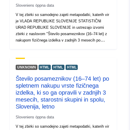
Sloveniens öppna data
V tej zbirki so samodejno zajeti metapodatki, katerih vir
je VLADA REPUBLIKE SLOVENIJE STATISTIČNI
URAD REPUBLIKE SLOVENIJE in ustrezajo izvorni
zbirki z naslovom "Število posameznikov (16–74 let) z
nakupom fizičnega izdelka v zadnjih 3 mesecih po
izvoru spletnega prodajalca, izobrazbi in spolu,
Slovenija, večletno". Dejanski podatki so na voljo v
formatu PC-Axis (.px). Med dodatnimi povezavami lahko
dostopate do strani izvornega portala za vpogled in izbor
UNKNOWN
HTML
HTML
HTML
podatkov, na voljo pa je tudi program PX-Win, ki si ga
Število posameznikov (16–74 let) po
lahko brezplačno prenesete. Oba omogočata izbor
spletnem nakupu vrste fizičnega
podatkov za prikaz, spreminjanje oblike izpisa in
shranjevanje v različne formate, poleg tega pa tudi
izdelka, ki so ga opravili v zadnjih 3
pregledovanje in izpis tabel neomejene velikosti ter
mesecih, starostni skupini in spolu,
nekaj osnovnih statističnih analiz in grafičnih prikazov.
Slovenija, letno
Sloveniens öppna data
V tej zbirki so samodejno zajeti metapodatki, katerih vir