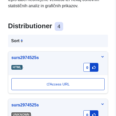
statističnih analiz in grafičnih prikazov.
Distributioner
4
Sort
surs2974525s
-
HTML
0
Access URL
surs2974525s
-
UNKNOWN
0