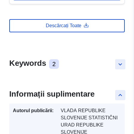
Descărcați Toate
Keywords
2
keyboard_arrow_down
Informații suplimentare
keyboard_arrow_up
Autorul publicării:
VLADA REPUBLIKE
SLOVENIJE STATISTIČNI
URAD REPUBLIKE
SLOVENIJE