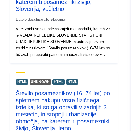
katerem ti posamezniki živijo,
analiz in grafičnih prikazov.
Slovenija, večletno
Datele deschise ale Sloveniei
V tej zbirki so samodejno zajeti metapodatki, katerih vir
je VLADA REPUBLIKE SLOVENIJE STATISTIČNI
URAD REPUBLIKE SLOVENIJE in ustrezajo izvorni
zbirki z naslovom "Število posameznikov (16–74 let) po
težavah pri uporabi pametnih naprav ali sistemov v
zadnjih 3 mesecih, stopnji urbanizacije območja, v
katerem ti posamezniki živijo, Slovenija, večletno".
Dejanski podatki so na voljo v formatu PC-Axis (.px).
Med dodatnimi povezavami lahko dostopate do strani
HTML
UNKNOWN
HTML
HTML
izvornega portala za vpogled in izbor podatkov, na voljo
Število posameznikov (16–74 let) po
pa je tudi program PX-Win, ki si ga lahko brezplačno
spletnem nakupu vrste fizičnega
prenesete. Oba omogočata izbor podatkov za prikaz,
spreminjanje oblike izpisa in shranjevanje v različne
izdelka, ki so ga opravili v zadnjih 3
formate, poleg tega pa tudi pregledovanje in izpis tabel
mesecih, in stopnji urbanizacije
neomejene velikosti ter nekaj osnovnih statističnih
območja, na katerem ti posamezniki
analiz in grafičnih prikazov.
živijo, Slovenija, letno