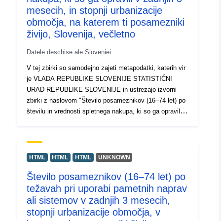
mesecih, in stopnji urbanizacije
območja, na katerem ti posamezniki
živijo, Slovenija, večletno
Datele deschise ale Sloveniei
V tej zbirki so samodejno zajeti metapodatki, katerih vir
je VLADA REPUBLIKE SLOVENIJE STATISTIČNI
URAD REPUBLIKE SLOVENIJE in ustrezajo izvorni
zbirki z naslovom "Število posameznikov (16–74 let) po
številu in vrednosti spletnega nakupa, ki so ga opravili v
zadnjih 3 mesecih, in stopnji urbanizacije območja, na
katerem ti posamezniki živijo, Slovenija, večletno".
Dejanski podatki so na voljo v formatu PC-Axis (.px).
Med dodatnimi povezavami lahko dostopate do strani
HTML
HTML
HTML
UNKNOWN
izvornega portala za vpogled in izbor podatkov, na voljo
Število posameznikov (16–74 let) po
pa je tudi program PX-Win, ki si ga lahko brezplačno
težavah pri uporabi pametnih naprav
prenesete. Oba omogočata izbor podatkov za prikaz,
spreminjanje oblike izpisa in shranjevanje v različne
ali sistemov v zadnjih 3 mesecih,
formate, poleg tega pa tudi pregledovanje in izpis tabel
stopnji urbanizacije območja, v
neomejene velikosti ter nekaj osnovnih statističnih