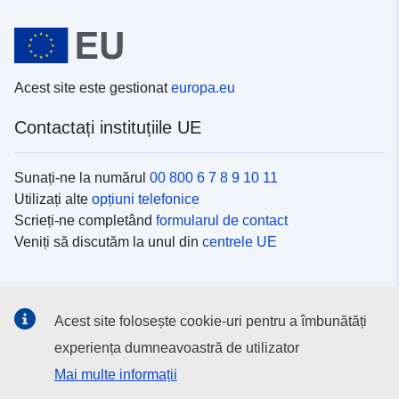
Acest site este gestionat
europa.eu
Contactați instituțiile UE
Sunați-ne la numărul
00 800 6 7 8 9 10 11
Utilizați alte
opțiuni telefonice
Scrieți-ne completând
formularul de contact
Veniți să discutăm la unul din
centrele UE
Platformele de comunicare socială
Acest site folosește cookie-uri pentru a îmbunătăți
Descoperiți canalele UE
pe rețelele sociale
experiența dumneavoastră de utilizator
Mai multe informații