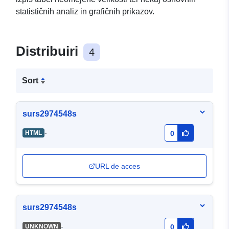
statističnih analiz in grafičnih prikazov.
Distribuiri
4
Sort
surs2974548s
-
HTML
0
URL de acces
surs2974548s
-
UNKNOWN
0