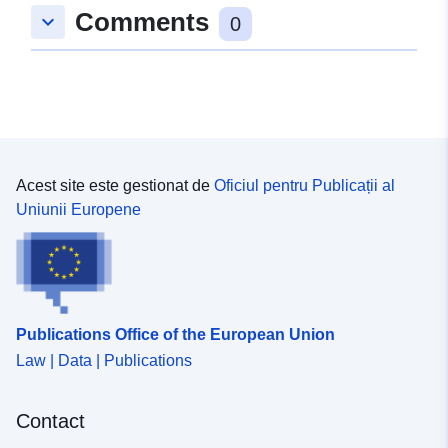
Comments
keyboard_arrow_down
0
Acest site este gestionat de
Oficiul pentru Publicații al
Uniunii Europene
Publications Office of the European Union
Law | Data | Publications
Contact