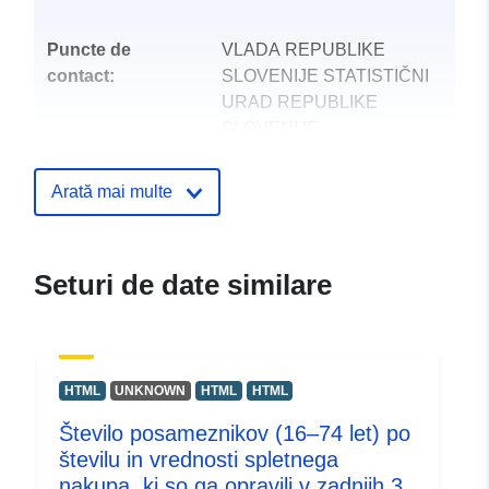
Puncte de
VLADA REPUBLIKE
contact:
SLOVENIJE STATISTIČNI
URAD REPUBLIKE
SLOVENIJE
E-mail:
mailto:gp.surs@gov.si
Arată mai multe
Registru catalog:
Adăugat la data.europa.eu:
28 Jul
Informații actualizate la data a.eur
Seturi de date similare
29 July 2026
uriRef:
http://data.europa.eu/88u/dataset
HTML
UNKNOWN
HTML
HTML
Število posameznikov (16–74 let) po
številu in vrednosti spletnega
nakupa, ki so ga opravili v zadnjih 3