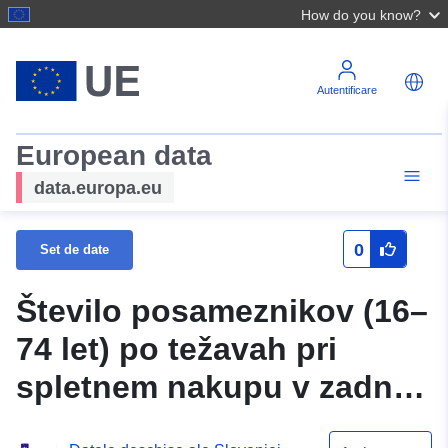
How do you know?
Autentificare
European data
data.europa.eu
0
Set de date
Število posameznikov (16–
74 let) po težavah pri
spletnem nakupu v zadnjih
3 mesecih in stopnji