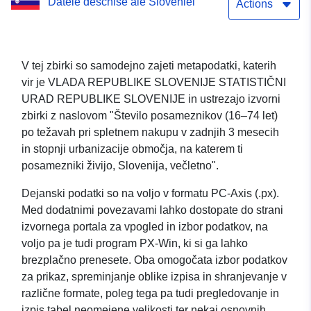
Datele deschise ale Sloveniei
urbanizacije območja, na
Actions
katerem ti posamezniki
živijo, Slovenija, večletno
V tej zbirki so samodejno zajeti metapodatki, katerih
vir je VLADA REPUBLIKE SLOVENIJE STATISTIČNI
URAD REPUBLIKE SLOVENIJE in ustrezajo izvorni
zbirki z naslovom "Število posameznikov (16–74 let)
po težavah pri spletnem nakupu v zadnjih 3 mesecih
in stopnji urbanizacije območja, na katerem ti
posamezniki živijo, Slovenija, večletno".
Dejanski podatki so na voljo v formatu PC-Axis (.px).
Med dodatnimi povezavami lahko dostopate do strani
izvornega portala za vpogled in izbor podatkov, na
voljo pa je tudi program PX-Win, ki si ga lahko
brezplačno prenesete. Oba omogočata izbor podatkov
za prikaz, spreminjanje oblike izpisa in shranjevanje v
različne formate, poleg tega pa tudi pregledovanje in
izpis tabel neomejene velikosti ter nekaj osnovnih