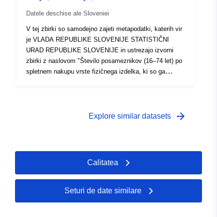
Datele deschise ale Sloveniei
V tej zbirki so samodejno zajeti metapodatki, katerih vir
je VLADA REPUBLIKE SLOVENIJE STATISTIČNI
URAD REPUBLIKE SLOVENIJE in ustrezajo izvorni
zbirki z naslovom "Število posameznikov (16–74 let) po
spletnem nakupu vrste fizičnega izdelka, ki so ga
opravili v zadnjih 3 mesecih, in stopnji urbanizacije
območja, na katerem ti posamezniki živijo, Slovenija,
letno". Dejanski podatki so na voljo v formatu PC-Axis
(.px). Med dodatnimi povezavami lahko dostopate do
arrow_forward
Explore similar datasets
strani izvornega portala za vpogled in izbor podatkov, na
voljo pa je tudi program PX-Win, ki si ga lahko
brezplačno prenesete. Oba omogočata izbor podatkov
za prikaz, spreminjanje oblike izpisa in shranjevanje v
Calitatea
različne formate, poleg tega pa tudi pregledovanje in
izpis tabel neomejene velikosti ter nekaj osnovnih
statističnih analiz in grafičnih prikazov.
Seturi de date similare