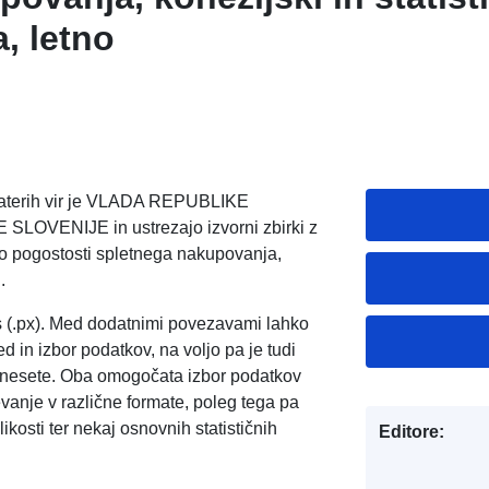
a, letno
, katerih vir je VLADA REPUBLIKE
VENIJE in ustrezajo izvorni zbirki z
o pogostosti spletnega nakupovanja,
.
s (.px). Med dodatnimi povezavami lahko
d in izbor podatkov, na voljo pa je tudi
enesete. Oba omogočata izbor podatkov
evanje v različne formate, poleg tega pa
kosti ter nekaj osnovnih statističnih
Editore: