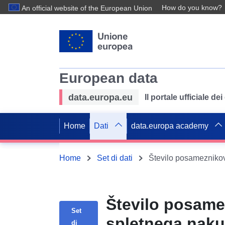
How do you know?
An official website of the European Union
European data
data.europa.eu
Il portale ufficiale de
Home
Dati
data.europa academy
Home
Set di dati
Število posame
Set
spletnega nakup
di