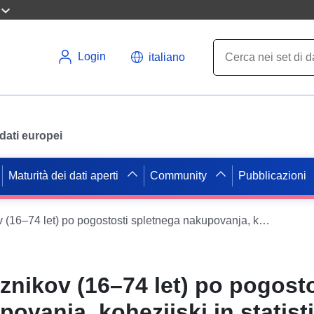
Login
italiano
i dati europei
Maturità dei dati aperti
Community
Pubblicazioni
Število posameznikov (16–74 let) po pogostosti spletnega nakupovanja, kohezijski in statistične regije, Slovenija, letno
znikov (16–74 let) po pogosto
ovanja, kohezijski in statist