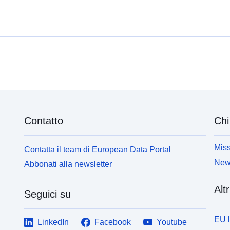
omogočata izbor podatkov za prikaz, spreminjanje
i
oblike izpisa in shranjevanje v različne formate,
i
poleg tega pa tudi pregledovanje in izpis tabel
t
neomejene velikosti ter nekaj osnovnih statističnih
t
analiz in grafičnih prikazov.
p
Contatto
Chi
Miss
Contatta il team di European Data Portal
News
Abbonati alla newsletter
Altr
Seguici su
EU 
LinkedIn
Facebook
Youtube