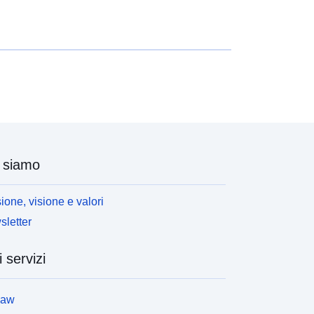
zbor podatkov za prikaz, spreminjanje oblike izpisa
n shranjevanje v različne formate, poleg tega pa
udi pregledovanje in izpis tabel neomejene velikosti
er nekaj osnovnih statističnih analiz in grafičnih
rikazov.
 siamo
ione, visione e valori
letter
i servizi
law