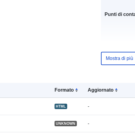
Punti di conta
Registro del
Mostra di più
catalogo:
Formato
Aggiornato
uriRef:
-
HTML
-
UNKNOWN