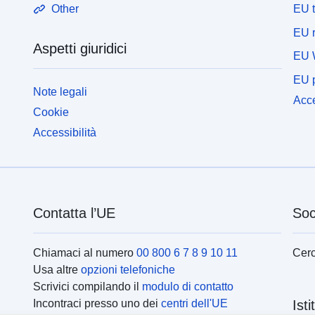
EU 
Other
EU r
Aspetti giuridici
EU 
EU p
Note legali
Acce
Cookie
Accessibilità
Contatta l’UE
Soc
Chiamaci al numero
00 800 6 7 8 9 10 11
Cerc
Usa altre
opzioni telefoniche
Scrivici compilando il
modulo di contatto
Incontraci presso uno dei
centri dell'UE
Ist