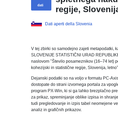
dati
regije, Slovenij
Dati aperti della Slovenia
V tej zbirki so samodejno zajeti metapodatki
SLOVENIJE STATISTIČNI URAD REPUBLIKE SLO
naslovom "Število posameznikov (16–74 let) p
kohezijski in statistične regije, Slovenija, letno"
Dejanski podatki so na voljo v formatu PC-Axi
dostopate do strani izvornega portala za vpogle
program PX-Win, ki si ga lahko brezplačno pr
za prikaz, spreminjanje oblike izpisa in shranj
tudi pregledovanje in izpis tabel neomejene veli
analiz in grafičnih prikazov.