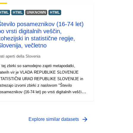
HTML
HTML
UNKNOWN
HTML
Število posameznikov (16-74 let)
o vrsti digitalnih veščin,
ohezijski in statistične regije,
Slovenija, večletno
ati aperti della Slovenia
 tej zbirki so samodejno zajeti metapodatki,
aterih vir je VLADA REPUBLIKE SLOVENIJE
TATISTIČNI URAD REPUBLIKE SLOVENIJE in
strezajo izvorni zbirki z naslovom "Število
osameznikov (16-74 let) po vrsti digitalnih veščin,
ohezijski in statistične regije, Slovenija, večletno".
ejanski podatki so na voljo v formatu PC-Axis
.px). Med dodatnimi povezavami lahko dostopate
o strani izvornega portala za vpogled in izbor
arrow_forward
Explore similar datasets
odatkov, na voljo pa je tudi program PX-Win, ki si
a lahko brezplačno prenesete. Oba omogočata