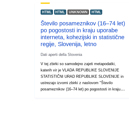
HTML
HTML
UNKNOWN
HTML
Število posameznikov (16–74 let)
po pogostosti in kraju uporabe
interneta, kohezijski in statistične
regije, Slovenija, letno
Dati aperti della Slovenia
V tej zbirki so samodejno zajeti metapodatki,
katerih vir je VLADA REPUBLIKE SLOVENIJE
STATISTIČNI URAD REPUBLIKE SLOVENIJE in
ustrezajo izvorni zbirki z naslovom "Število
posameznikov (16–74 let) po pogostosti in kraju
uporabe interneta, kohezijski in statistične regije,
Slovenija, letno". Dejanski podatki so na voljo v
formatu PC-Axis (.px). Med dodatnimi povezavami
lahko dostopate do strani izvornega portala za
vpogled in izbor podatkov, na voljo pa je tudi
program PX-Win, ki si ga lahko brezplačno