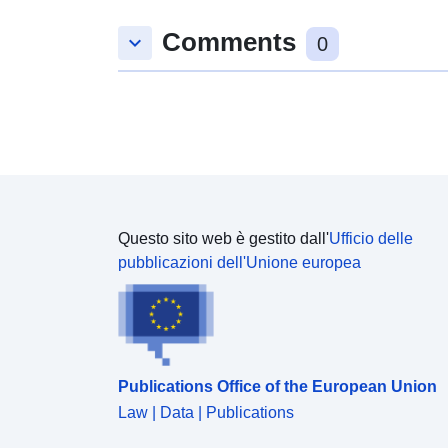
prenesete. Oba omogočata izbor podatkov za
Comments
prikaz, spreminjanje oblike izpisa in shranjevanje v
keyboard_arrow_down
0
različne formate, poleg tega pa tudi pregledovanje in
izpis tabel neomejene velikosti ter nekaj osnovnih
statističnih analiz in grafičnih prikazov.
Questo sito web è gestito dall'
Ufficio delle
pubblicazioni dell'Unione europea
Publications Office of the European Union
Law | Data | Publications