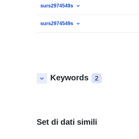
surs2974549s
surs2974549s
Keywords
keyboard_arrow_down
2
Set di dati simili