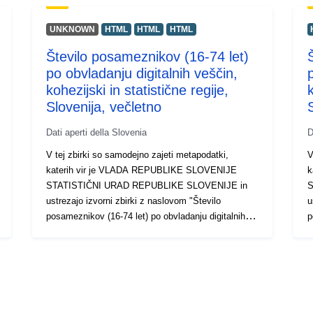
UNKNOWN
HTML
HTML
HTML
Število posameznikov (16-74 let)
po obvladanju digitalnih veščin,
p
kohezijski in statistične regije,
k
Slovenija, večletno
Dati aperti della Slovenia
D
V tej zbirki so samodejno zajeti metapodatki,
V
katerih vir je VLADA REPUBLIKE SLOVENIJE
k
STATISTIČNI URAD REPUBLIKE SLOVENIJE in
S
ustrezajo izvorni zbirki z naslovom "Število
u
posameznikov (16-74 let) po obvladanju digitalnih
p
veščin, kohezijski in statistične regije, Slovenija,
k
večletno". Dejanski podatki so na voljo v formatu
D
PC-Axis (.px). Med dodatnimi povezavami lahko
(
dostopate do strani izvornega portala za vpogled in
d
izbor podatkov, na voljo pa je tudi program PX-Win,
p
ki si ga lahko brezplačno prenesete. Oba
g