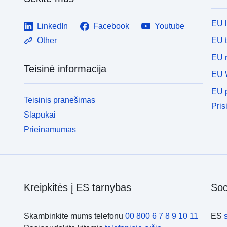
EU 
LinkedIn
Facebook
Youtube
EU 
Other
EU r
Teisinė informacija
EU 
EU p
Teisinis pranešimas
Pris
Slapukai
Prieinamumas
Kreipkitės į ES tarnybas
Soci
Skambinkite mums telefonu
00 800 6 7 8 9 10 11
ES