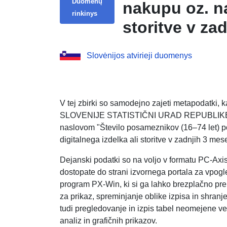
Duomenų
nakupu oz. na
rinkinys
storitve v za
Slovenija, le
Slovėnijos atvirieji duomenys
V tej zbirki so samodejno zajeti metapodatki
SLOVENIJE STATISTIČNI URAD REPUBLIKE SLO
naslovom "Število posameznikov (16–74 let) p
digitalnega izdelka ali storitve v zadnjih 3 mese
Dejanski podatki so na voljo v formatu PC-Axi
dostopate do strani izvornega portala za vpogle
program PX-Win, ki si ga lahko brezplačno pr
za prikaz, spreminjanje oblike izpisa in shranj
tudi pregledovanje in izpis tabel neomejene veli
analiz in grafičnih prikazov.