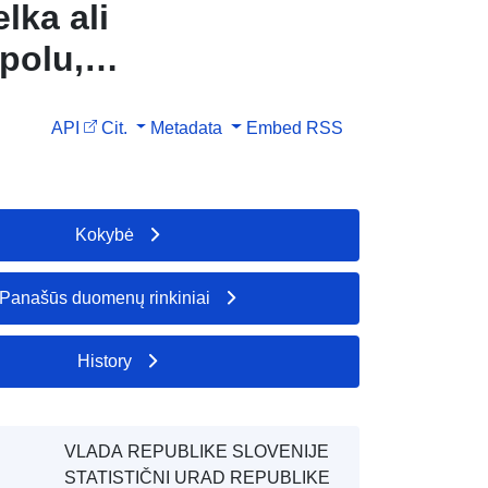
lka ali
spolu,
API
Cit.
Metadata
Embed
RSS
Kokybė
Panašūs duomenų rinkiniai
History
VLADA REPUBLIKE SLOVENIJE
STATISTIČNI URAD REPUBLIKE