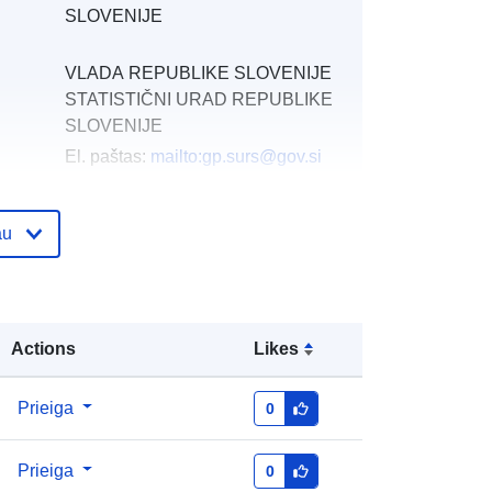
SLOVENIJE
VLADA REPUBLIKE SLOVENIJE
STATISTIČNI URAD REPUBLIKE
SLOVENIJE
El. paštas:
mailto:gp.surs@gov.si
as:
Pridėta prie duomenų.europa.eu:
28 July 2026
au
Atnaujinta informacija apie duomenis.europa.eu:
29 July 2026
http://data.europa.eu/88u/dataset/sur
Actions
Likes
s2974568s
Prieiga
0
Prieiga
0