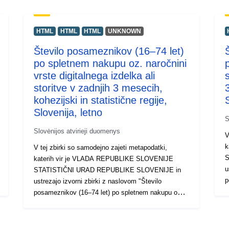
HTML
HTML
HTML
UNKNOWN
Število posameznikov (16–74 let)
po spletnem nakupu oz. naročnini
vrste digitalnega izdelka ali
s
storitve v zadnjih 3 mesecih,
kohezijski in statistične regije,
Slovenija, letno
S
Slovėnijos atvirieji duomenys
V
k
V tej zbirki so samodejno zajeti metapodatki,
S
katerih vir je VLADA REPUBLIKE SLOVENIJE
u
STATISTIČNI URAD REPUBLIKE SLOVENIJE in
p
ustrezajo izvorni zbirki z naslovom "Število
s
posameznikov (16–74 let) po spletnem nakupu oz.
i
naročnini vrste digitalnega izdelka ali storitve v
p
zadnjih 3 mesecih, kohezijski in statistične regije,
d
Slovenija, letno". Dejanski podatki so na voljo v