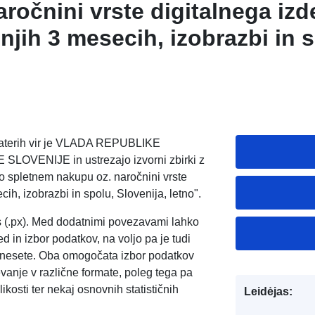
ročnini vrste digitalnega izde
dnjih 3 mesecih, izobrazbi in 
tno
, katerih vir je VLADA REPUBLIKE
VENIJE in ustrezajo izvorni zbirki z
o spletnem nakupu oz. naročnini vrste
cih, izobrazbi in spolu, Slovenija, letno".
s (.px). Med dodatnimi povezavami lahko
d in izbor podatkov, na voljo pa je tudi
enesete. Oba omogočata izbor podatkov
evanje v različne formate, poleg tega pa
kosti ter nekaj osnovnih statističnih
Leidėjas: