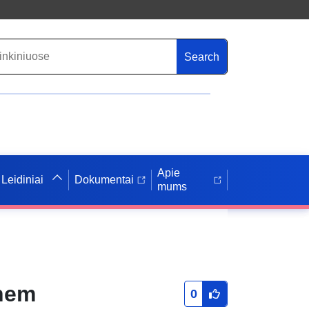
Search
Apie
Leidiniai
Dokumentai
mums
tnem
0