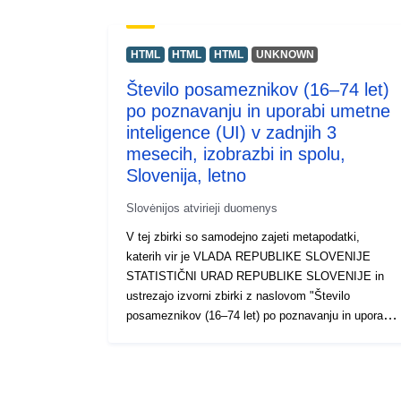
HTML
HTML
HTML
UNKNOWN
Število posameznikov (16–74 let)
po poznavanju in uporabi umetne
inteligence (UI) v zadnjih 3
mesecih, izobrazbi in spolu,
Slovenija, letno
Slovėnijos atvirieji duomenys
V tej zbirki so samodejno zajeti metapodatki,
katerih vir je VLADA REPUBLIKE SLOVENIJE
STATISTIČNI URAD REPUBLIKE SLOVENIJE in
ustrezajo izvorni zbirki z naslovom "Število
posameznikov (16–74 let) po poznavanju in uporabi
umetne inteligence (UI) v zadnjih 3 mesecih,
izobrazbi in spolu, Slovenija, letno". Dejanski
podatki so na voljo v formatu PC-Axis (.px). Med
dodatnimi povezavami lahko dostopate do strani