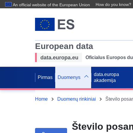
How do you know?
An official website of the European Union
European data
data.europa.eu
Oficialus Europos d
data.europa
Pirmas
Duomenys
akademija
Home
Duomenų rinkiniai
Število posa