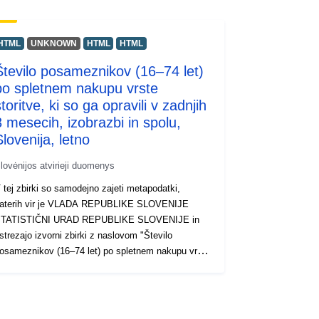
HTML
UNKNOWN
HTML
HTML
Število posameznikov (16–74 let)
po spletnem nakupu vrste
toritve, ki so ga opravili v zadnjih
3 mesecih, izobrazbi in spolu,
Slovenija, letno
lovėnijos atvirieji duomenys
 tej zbirki so samodejno zajeti metapodatki,
aterih vir je VLADA REPUBLIKE SLOVENIJE
TATISTIČNI URAD REPUBLIKE SLOVENIJE in
strezajo izvorni zbirki z naslovom "Število
osameznikov (16–74 let) po spletnem nakupu vrste
toritve, ki so ga opravili v zadnjih 3 mesecih,
zobrazbi in spolu, Slovenija, letno". Dejanski
odatki so na voljo v formatu PC-Axis (.px). Med
odatnimi povezavami lahko dostopate do strani