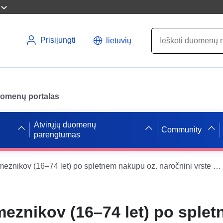
Prisijungti
lietuvių
uomenų portalas
Atvirųjų duomenų
Community
parengtumas
Število posameznikov (16–74 let) po spletnem nakupu oz. naročnini vrste digitalnega izdelka ali storitve v zadnjih 3 mesecih, izobrazbi in spolu, Slovenija, letno
meznikov (16–74 let) po sple