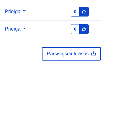
Prieiga
0
Prieiga
0
Parsisiųsdinti visus