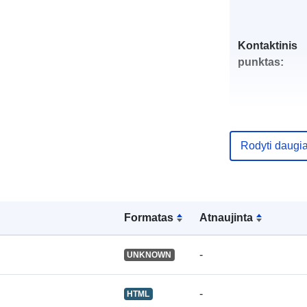
Kontaktinis
punktas:
Katalogo įraš
Rodyti daugi
uriRef:
Formatas
Atnaujinta
-
UNKNOWN
-
HTML