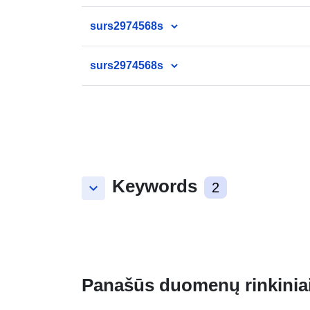
surs2974568s
surs2974568s
Keywords
keyboard_arrow_down
2
Panašūs duomenų rinkinia