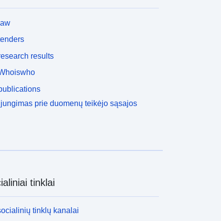
law
tenders
esearch results
Whoiswho
ublications
ijungimas prie duomenų teikėjo sąsajos
aliniai tinklai
socialinių tinklų kanalai