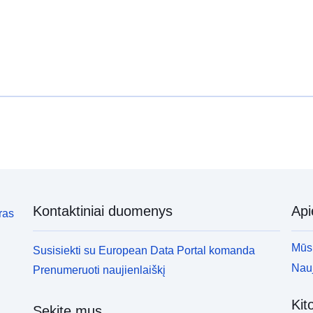
i
formatu PC-Axis (.px). Med dodatnimi povezavami
v
lahko dostopate do strani izvornega portala za
b
vpogled in izbor podatkov, na voljo pa je tudi
p
program PX-Win, ki si ga lahko brezplačno
s
prenesete. Oba omogočata izbor podatkov za
p
prikaz, spreminjanje oblike izpisa in shranjevanje v
n
različne formate, poleg tega pa tudi pregledovanje in
p
izpis tabel neomejene velikosti ter nekaj osnovnih
statističnih analiz in grafičnih prikazov.
Kontaktiniai duomenys
Ap
ras
Mūsų
Susisiekti su European Data Portal komanda
Nauj
Prenumeruoti naujienlaiškį
Kit
Sekite mus