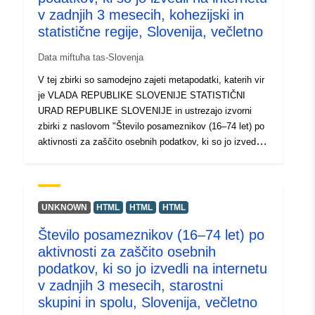
v zadnjih 3 mesecih, kohezijski in
statistične regije, Slovenija, večletno
Data miftuħa tas-Slovenja
V tej zbirki so samodejno zajeti metapodatki, katerih vir
je VLADA REPUBLIKE SLOVENIJE STATISTIČNI
URAD REPUBLIKE SLOVENIJE in ustrezajo izvorni
zbirki z naslovom "Število posameznikov (16–74 let) po
aktivnosti za zaščito osebnih podatkov, ki so jo izvedli
na internetu v zadnjih 3 mesecih, kohezijski in
statistične regije, Slovenija, večletno". Dejanski podatki
so na voljo v formatu PC-Axis (.px). Med dodatnimi
povezavami lahko dostopate do strani izvornega portala
UNKNOWN
HTML
HTML
HTML
za vpogled in izbor podatkov, na voljo pa je tudi program
Število posameznikov (16–74 let) po
PX-Win, ki si ga lahko brezplačno prenesete. Oba
aktivnosti za zaščito osebnih
omogočata izbor podatkov za prikaz, spreminjanje
oblike izpisa in shranjevanje v različne formate, poleg
podatkov, ki so jo izvedli na internetu
tega pa tudi pregledovanje in izpis tabel neomejene
v zadnjih 3 mesecih, starostni
velikosti ter nekaj osnovnih statističnih analiz in
skupini in spolu, Slovenija, večletno
grafičnih prikazov.