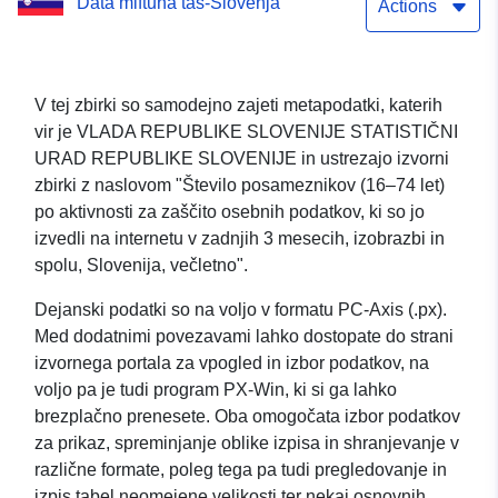
Data miftuħa tas-Slovenja
v zadnjih 3 mesecih,
Actions
izobrazbi in spolu,
Slovenija, večletno
V tej zbirki so samodejno zajeti metapodatki, katerih
vir je VLADA REPUBLIKE SLOVENIJE STATISTIČNI
URAD REPUBLIKE SLOVENIJE in ustrezajo izvorni
zbirki z naslovom "Število posameznikov (16–74 let)
po aktivnosti za zaščito osebnih podatkov, ki so jo
izvedli na internetu v zadnjih 3 mesecih, izobrazbi in
spolu, Slovenija, večletno".
Dejanski podatki so na voljo v formatu PC-Axis (.px).
Med dodatnimi povezavami lahko dostopate do strani
izvornega portala za vpogled in izbor podatkov, na
voljo pa je tudi program PX-Win, ki si ga lahko
brezplačno prenesete. Oba omogočata izbor podatkov
za prikaz, spreminjanje oblike izpisa in shranjevanje v
različne formate, poleg tega pa tudi pregledovanje in
izpis tabel neomejene velikosti ter nekaj osnovnih