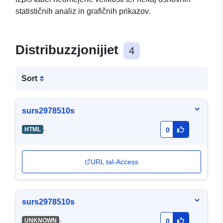
statističnih analiz in grafičnih prikazov.
Distribuzzjonijiet
4
Sort
surs2978510s
-
HTML
0
URL tal-Aċċess
surs2978510s
-
UNKNOWN
0