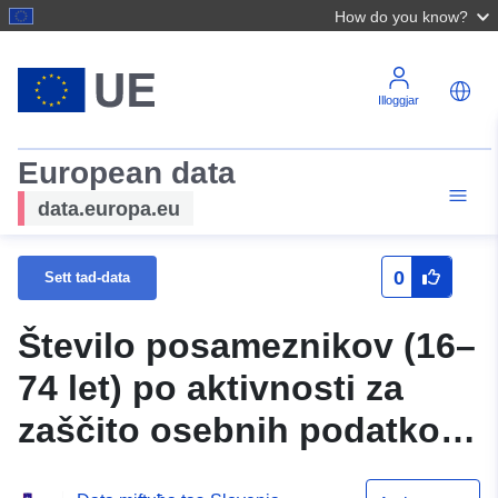
How do you know?
Illoggjar
European data
data.europa.eu
0
Sett tad-data
Število posameznikov (16–
74 let) po aktivnosti za
zaščito osebnih podatkov,
ki so jo izvedli na internetu