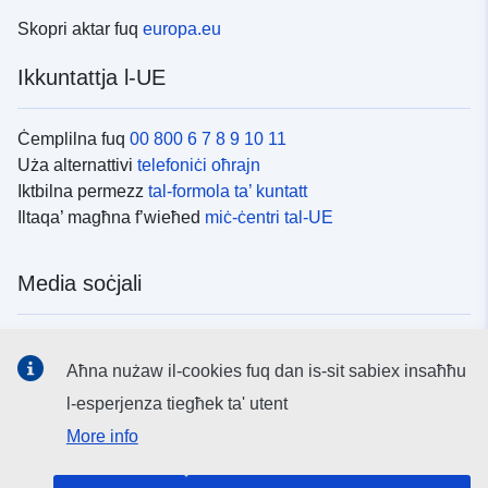
Skopri aktar fuq
europa.eu
Ikkuntattja l-UE
Ċemplilna fuq
00 800 6 7 8 9 10 11
Uża alternattivi
telefoniċi oħrajn
Iktbilna permezz
tal-formola ta’ kuntatt
Iltaqa’ magħna f’wieħed
miċ-ċentri tal-UE
Media soċjali
Fittex mezzi
tal-media soċjali tal-UE
Aħna nużaw il-cookies fuq dan is-sit sabiex insaħħu
l-esperjenza tiegħek ta' utent
L-istituzzjonijiet u l-korpi tal-UE
More info
Fittex l-istituzzjonijiet u l-korpi kollha tal-UE.