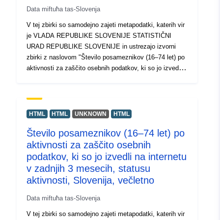
Data miftuħa tas-Slovenja
V tej zbirki so samodejno zajeti metapodatki, katerih vir
je VLADA REPUBLIKE SLOVENIJE STATISTIČNI
URAD REPUBLIKE SLOVENIJE in ustrezajo izvorni
zbirki z naslovom "Število posameznikov (16–74 let) po
aktivnosti za zaščito osebnih podatkov, ki so jo izvedli
na internetu v zadnjih 3 mesecih, starostni skupini in
spolu, Slovenija, večletno". Dejanski podatki so na voljo
v formatu PC-Axis (.px). Med dodatnimi povezavami
lahko dostopate do strani izvornega portala za vpogled
HTML
HTML
UNKNOWN
HTML
in izbor podatkov, na voljo pa je tudi program PX-Win, ki
Število posameznikov (16–74 let) po
si ga lahko brezplačno prenesete. Oba omogočata izbor
aktivnosti za zaščito osebnih
podatkov za prikaz, spreminjanje oblike izpisa in
shranjevanje v različne formate, poleg tega pa tudi
podatkov, ki so jo izvedli na internetu
pregledovanje in izpis tabel neomejene velikosti ter
v zadnjih 3 mesecih, statusu
nekaj osnovnih statističnih analiz in grafičnih prikazov.
aktivnosti, Slovenija, večletno
Data miftuħa tas-Slovenja
V tej zbirki so samodejno zajeti metapodatki, katerih vir