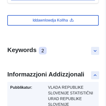
Iddawnlowdja Kollha
Keywords
2
keyboard_arrow_down
Informazzjoni Addizzjonali
keyboard_arrow_up
Pubblikatur:
VLADA REPUBLIKE
SLOVENIJE STATISTIČNI
URAD REPUBLIKE
SLOVENIJE