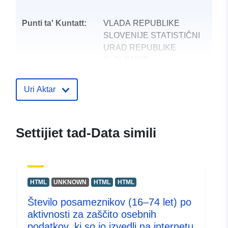
Punti ta' Kuntatt:
VLADA REPUBLIKE
SLOVENIJE STATISTIČNI
URAD REPUBLIKE
SLOVENIJE
Indirizz Elettroniku:
mailto:gp.surs@gov.si
Uri Aktar
Reġistru tal-
Miżjud ma’ data.europa.eu:
Katalgu:
28 July 2026
Settijiet tad-Data simili
Aġġornat fuq data.europa.eu:
29 July 2026
uriRef:
http://data.europa.eu/88u/dataset
HTML
UNKNOWN
HTML
HTML
Število posameznikov (16–74 let) po
aktivnosti za zaščito osebnih
podatkov, ki so jo izvedli na internetu