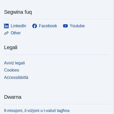
Segwina fuq
LinkedIn
Facebook
Youtube
Other
Legali
Avviż legali
Cookies
Aċċessibbiltà
Dwarna
Il-missjoni, il-viżjoni u l-valuri tagħna