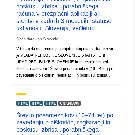
poskusu izbrisa uporabniškega
računa v brezplačni aplikaciji ali
storitvi v zadnjih 3 mesecih, statusu
aktivnosti, Slovenija, večletno
Open data van Slovenië
V tej zbirki so samodejno zajeti metapodatki, katerih vir
je VLADA REPUBLIKE SLOVENIJE STATISTIČNI
URAD REPUBLIKE SLOVENIJE in ustrezajo izvorni
zbirki z naslovom "Število posameznikov (16–74 let) po
zavedanju o piškotkih, registraciji in poskusu izbrisa
uporabniškega računa v brezplačni aplikaciji ali storitvi v
zadnjih 3 mesecih, statusu aktivnosti, Slovenija,
večletno". Dejanski podatki so na voljo v formatu PC-
Axis (.px). Med dodatnimi povezavami lahko dostopate
HTML
HTML
HTML
UNKNOWN
do strani izvornega portala za vpogled in izbor podatkov,
Število posameznikov (16–74 let) po
na voljo pa je tudi program PX-Win, ki si ga lahko
zavedanju o piškotkih, registraciji in
brezplačno prenesete. Oba omogočata izbor podatkov
za prikaz, spreminjanje oblike izpisa in shranjevanje v
poskusu izbrisa uporabniškega
različne formate, poleg tega pa tudi pregledovanje in