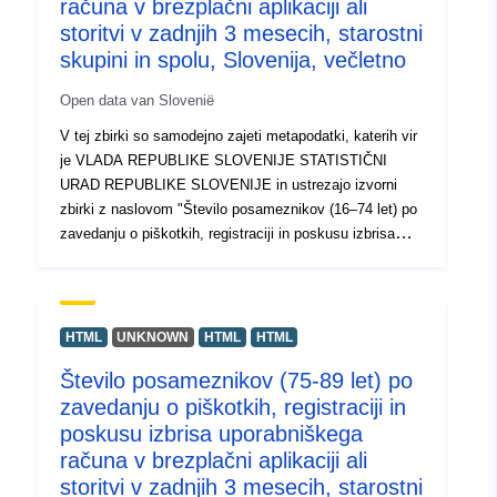
računa v brezplačni aplikaciji ali
izpis tabel neomejene velikosti ter nekaj osnovnih
storitvi v zadnjih 3 mesecih, starostni
statističnih analiz in grafičnih prikazov.
skupini in spolu, Slovenija, večletno
Open data van Slovenië
V tej zbirki so samodejno zajeti metapodatki, katerih vir
je VLADA REPUBLIKE SLOVENIJE STATISTIČNI
URAD REPUBLIKE SLOVENIJE in ustrezajo izvorni
zbirki z naslovom "Število posameznikov (16–74 let) po
zavedanju o piškotkih, registraciji in poskusu izbrisa
uporabniškega računa v brezplačni aplikaciji ali storitvi v
zadnjih 3 mesecih, starostni skupini in spolu, Slovenija,
večletno". Dejanski podatki so na voljo v formatu PC-
Axis (.px). Med dodatnimi povezavami lahko dostopate
HTML
UNKNOWN
HTML
HTML
do strani izvornega portala za vpogled in izbor podatkov,
Število posameznikov (75-89 let) po
na voljo pa je tudi program PX-Win, ki si ga lahko
zavedanju o piškotkih, registraciji in
brezplačno prenesete. Oba omogočata izbor podatkov
za prikaz, spreminjanje oblike izpisa in shranjevanje v
poskusu izbrisa uporabniškega
različne formate, poleg tega pa tudi pregledovanje in
računa v brezplačni aplikaciji ali
izpis tabel neomejene velikosti ter nekaj osnovnih
storitvi v zadnjih 3 mesecih, starostni