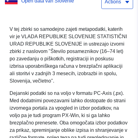
Open data van Slovenië
uporabniškega računa v
Actions
brezplačni aplikaciji ali
storitvi v zadnjih 3
V tej zbirki so samodejno zajeti metapodatki, katerih
vir je VLADA REPUBLIKE SLOVENIJE STATISTIČNI
mesecih, izobrazbi in
URAD REPUBLIKE SLOVENIJE in ustrezajo izvorni
spolu, Slovenija, večletno
zbirki z naslovom "Število posameznikov (16–74 let)
po zavedanju o piškotkih, registraciji in poskusu
izbrisa uporabniškega računa v brezplačni aplikaciji
ali storitvi v zadnjih 3 mesecih, izobrazbi in spolu,
Slovenija, večletno".
Dejanski podatki so na voljo v formatu PC-Axis (.px).
Med dodatnimi povezavami lahko dostopate do strani
izvornega portala za vpogled in izbor podatkov, na
voljo pa je tudi program PX-Win, ki si ga lahko
brezplačno prenesete. Oba omogočata izbor podatkov
za prikaz, spreminjanje oblike izpisa in shranjevanje v
različne formate, poleg tega pa tudi pregledovanje in