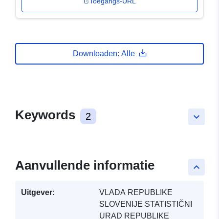
Toegangs-URL
Downloaden: Alle
Keywords
2
keyboard_arrow_down
Aanvullende informatie
keyboard_arrow_up
Uitgever:
VLADA REPUBLIKE
SLOVENIJE STATISTIČNI
URAD REPUBLIKE