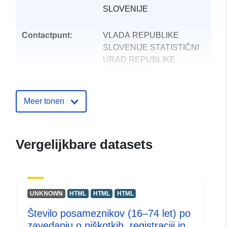
SLOVENIJE
Contactpunt:
VLADA REPUBLIKE
SLOVENIJE STATISTIČNI
URAD REPUBLIKE
SLOVENIJE
E-mail:
mailto:gp.surs@gov.si
Meer tonen
Catalogusregister
Toegevoegd aan data.europa.eu:
:
28 July 2026
Vergelijkbare datasets
Bijgewerkt op data.europa.eu:
29
July 2026
uriRef:
http://data.europa.eu/88u/dataset
UNKNOWN
HTML
HTML
HTML
Število posameznikov (16–74 let) po
zavedanju o piškotkih, registraciji in