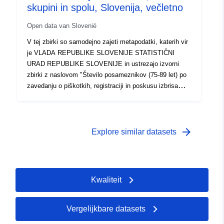
statističnih analiz in grafičnih prikazov.
skupini in spolu, Slovenija, večletno
Open data van Slovenië
V tej zbirki so samodejno zajeti metapodatki, katerih vir
je VLADA REPUBLIKE SLOVENIJE STATISTIČNI
URAD REPUBLIKE SLOVENIJE in ustrezajo izvorni
zbirki z naslovom "Število posameznikov (75-89 let) po
zavedanju o piškotkih, registraciji in poskusu izbrisa
uporabniškega računa v brezplačni aplikaciji ali storitvi v
zadnjih 3 mesecih, starostni skupini in spolu, Slovenija,
večletno". Dejanski podatki so na voljo v formatu PC-
Axis (.px). Med dodatnimi povezavami lahko dostopate
arrow_forward
Explore similar datasets
do strani izvornega portala za vpogled in izbor podatkov,
na voljo pa je tudi program PX-Win, ki si ga lahko
brezplačno prenesete. Oba omogočata izbor podatkov
za prikaz, spreminjanje oblike izpisa in shranjevanje v
Kwaliteit
različne formate, poleg tega pa tudi pregledovanje in
izpis tabel neomejene velikosti ter nekaj osnovnih
statističnih analiz in grafičnih prikazov.
Vergelijkbare datasets