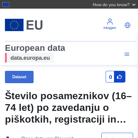
How do you know?
Inloggen
European data
data.europa.eu
0
Dataset
Število posameznikov (16–
74 let) po zavedanju o
piškotkih, registraciji in
poskusu izbrisa