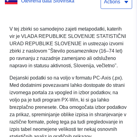
Otevřená data Slovinska
statusu aktivnosti,
Actions
Slovenija, večletno
V tej zbirki so samodejno zajeti metapodatki, katerih
vir je VLADA REPUBLIKE SLOVENIJE STATISTIČNI
URAD REPUBLIKE SLOVENIJE in ustrezajo izvorni
zbirki z naslovom "Število posameznikov (16–74 let)
po ravnanju z nazadnje zamenjano ali odsluženo
napravo in statusu aktivnosti, Slovenija, večletno".
Dejanski podatki so na voljo v formatu PC-Axis (.px).
Med dodatnimi povezavami lahko dostopate do strani
izvornega portala za vpogled in izbor podatkov, na
voljo pa je tudi program PX-Win, ki si ga lahko
brezplačno prenesete. Oba omogočata izbor podatkov
za prikaz, spreminjanje oblike izpisa in shranjevanje v
različne formate, poleg tega pa tudi pregledovanje in
izpis tabel neomejene velikosti ter nekaj osnovnih
statističnih analiz in grafičnih prikazov.