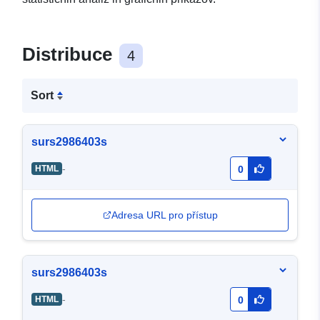
Distribuce
4
Sort
surs2986403s
-
HTML
0
Adresa URL pro přístup
surs2986403s
-
HTML
0