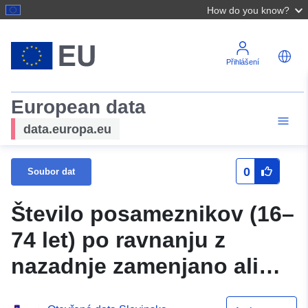
How do you know?
Přihlášení
European data
data.europa.eu
0
Soubor dat
Število posameznikov (16–
74 let) po ravnanju z
nazadnje zamenjano ali
odsluženo napravo in