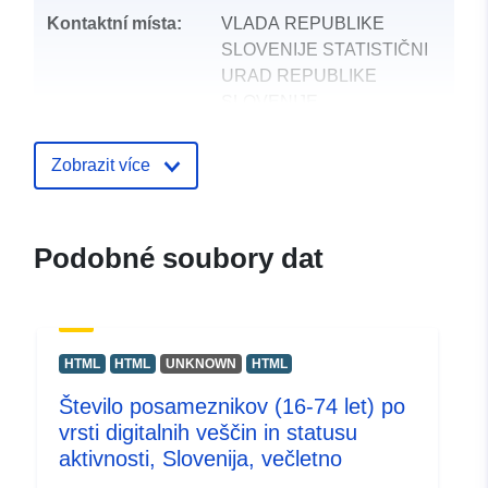
Kontaktní místa:
VLADA REPUBLIKE
SLOVENIJE STATISTIČNI
URAD REPUBLIKE
SLOVENIJE
E-mail:
mailto:gp.surs@gov.si
Zobrazit více
Katalogový
Přidáno do data.europa.eu:
záznam:
28 July 2026
Podobné soubory dat
Aktualizace údajů.europa.eu:
29 July 2026
uriRef:
http://data.europa.eu/88u/dataset
HTML
HTML
UNKNOWN
HTML
Število posameznikov (16-74 let) po
vrsti digitalnih veščin in statusu
aktivnosti, Slovenija, večletno