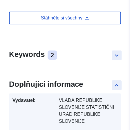
Stáhněte si všechny
Keywords
2
keyboard_arrow_down
Doplňující informace
keyboard_arrow_up
Vydavatel:
VLADA REPUBLIKE
SLOVENIJE STATISTIČNI
URAD REPUBLIKE
SLOVENIJE