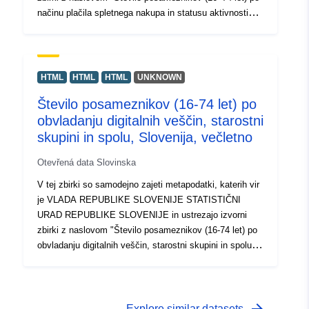
načinu plačila spletnega nakupa in statusu aktivnosti
Slovenija, večletno". Dejanski podatki so na voljo v
formatu PC-Axis (.px). Med dodatnimi povezavami lahko
dostopate do strani izvornega portala za vpogled in izbor
podatkov, na voljo pa je tudi program PX-Win, ki si ga
HTML
HTML
HTML
UNKNOWN
lahko brezplačno prenesete. Oba omogočata izbor
Število posameznikov (16-74 let) po
podatkov za prikaz, spreminjanje oblike izpisa in
obvladanju digitalnih veščin, starostni
shranjevanje v različne formate, poleg tega pa tudi
pregledovanje in izpis tabel neomejene velikosti ter
skupini in spolu, Slovenija, večletno
nekaj osnovnih statističnih analiz in grafičnih prikazov.
Otevřená data Slovinska
V tej zbirki so samodejno zajeti metapodatki, katerih vir
je VLADA REPUBLIKE SLOVENIJE STATISTIČNI
URAD REPUBLIKE SLOVENIJE in ustrezajo izvorni
zbirki z naslovom "Število posameznikov (16-74 let) po
obvladanju digitalnih veščin, starostni skupini in spolu,
Slovenija, večletno". Dejanski podatki so na voljo v
formatu PC-Axis (.px). Med dodatnimi povezavami lahko
dostopate do strani izvornega portala za vpogled in izbor
podatkov, na voljo pa je tudi program PX-Win, ki si ga
Explore similar datasets