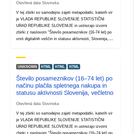
Otevřená data Slovinska
V tej zbirki so samodejno zajeti metapodatki, katerih vir
je VLADA REPUBLIKE SLOVENIJE STATISTIČNI
URAD REPUBLIKE SLOVENIJE in ustrezajo izvorni
zbirki z naslovom "Število posameznikov (16-74 let) po
vrsti digitalnih veščin in statusu aktivnosti, Slovenija,
večletno". Dejanski podatki so na voljo v formatu PC-
Axis (.px). Med dodatnimi povezavami lahko dostopate
do strani izvornega portala za vpogled in izbor podatkov,
na voljo pa je tudi program PX-Win, ki si ga lahko
UNKNOWN
HTML
HTML
HTML
brezplačno prenesete. Oba omogočata izbor podatkov
Število posameznikov (16–74 let) po
za prikaz, spreminjanje oblike izpisa in shranjevanje v
načinu plačila spletnega nakupa in
različne formate, poleg tega pa tudi pregledovanje in
izpis tabel neomejene velikosti ter nekaj osnovnih
statusu aktivnosti Slovenija, večletno
statističnih analiz in grafičnih prikazov.
Otevřená data Slovinska
V tej zbirki so samodejno zajeti metapodatki, katerih vir
je VLADA REPUBLIKE SLOVENIJE STATISTIČNI
URAD REPUBLIKE SLOVENIJE in ustrezajo izvorni
zbirki z naslovom "Število posameznikov (16–74 let) po