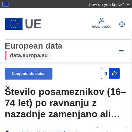
How do you know?
Iniciar sesión
European data
data.europa.eu
0
Conjunto de datos
Število posameznikov (16–
74 let) po ravnanju z
nazadnje zamenjano ali
odsluženo napravo in