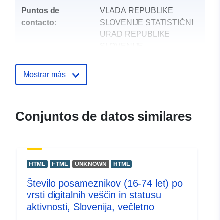
Puntos de
VLADA REPUBLIKE
contacto:
SLOVENIJE STATISTIČNI
URAD REPUBLIKE
SLOVENIJE
Dirección de correo electrónico:
mailto:gp.surs@gov.si
Mostrar más
Registro del
Añadido a data.europa.eu:
28
catálogo:
July 2026
Conjuntos de datos similares
Actualizado en data.europa.eu:
29 July 2026
uriRef:
http://data.europa.eu/88u/dataset
HTML
HTML
UNKNOWN
HTML
Število posameznikov (16-74 let) po
vrsti digitalnih veščin in statusu
aktivnosti, Slovenija, večletno