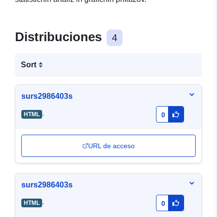
Distribuciones
4
Sort
surs2986403s
-
HTML
0
URL de acceso
surs2986403s
-
HTML
0