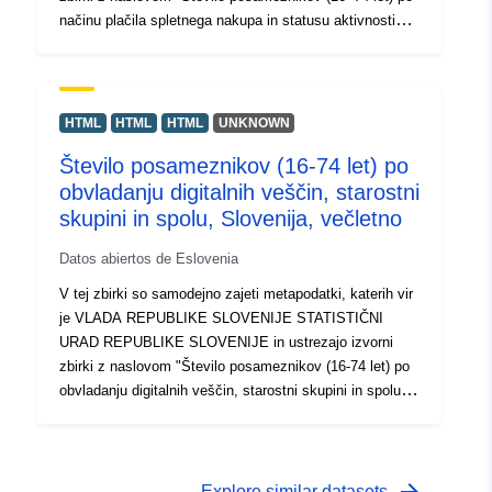
načinu plačila spletnega nakupa in statusu aktivnosti
Slovenija, večletno". Dejanski podatki so na voljo v
formatu PC-Axis (.px). Med dodatnimi povezavami lahko
dostopate do strani izvornega portala za vpogled in izbor
podatkov, na voljo pa je tudi program PX-Win, ki si ga
HTML
HTML
HTML
UNKNOWN
lahko brezplačno prenesete. Oba omogočata izbor
Število posameznikov (16-74 let) po
podatkov za prikaz, spreminjanje oblike izpisa in
obvladanju digitalnih veščin, starostni
shranjevanje v različne formate, poleg tega pa tudi
pregledovanje in izpis tabel neomejene velikosti ter
skupini in spolu, Slovenija, večletno
nekaj osnovnih statističnih analiz in grafičnih prikazov.
Datos abiertos de Eslovenia
V tej zbirki so samodejno zajeti metapodatki, katerih vir
je VLADA REPUBLIKE SLOVENIJE STATISTIČNI
URAD REPUBLIKE SLOVENIJE in ustrezajo izvorni
zbirki z naslovom "Število posameznikov (16-74 let) po
obvladanju digitalnih veščin, starostni skupini in spolu,
Slovenija, večletno". Dejanski podatki so na voljo v
formatu PC-Axis (.px). Med dodatnimi povezavami lahko
dostopate do strani izvornega portala za vpogled in izbor
podatkov, na voljo pa je tudi program PX-Win, ki si ga
Explore similar datasets