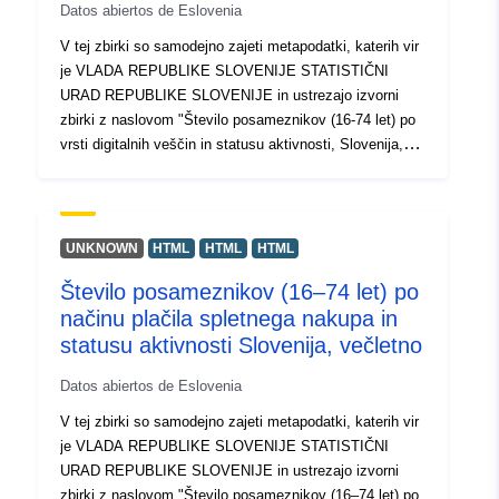
Datos abiertos de Eslovenia
V tej zbirki so samodejno zajeti metapodatki, katerih vir
je VLADA REPUBLIKE SLOVENIJE STATISTIČNI
URAD REPUBLIKE SLOVENIJE in ustrezajo izvorni
zbirki z naslovom "Število posameznikov (16-74 let) po
vrsti digitalnih veščin in statusu aktivnosti, Slovenija,
večletno". Dejanski podatki so na voljo v formatu PC-
Axis (.px). Med dodatnimi povezavami lahko dostopate
do strani izvornega portala za vpogled in izbor podatkov,
na voljo pa je tudi program PX-Win, ki si ga lahko
UNKNOWN
HTML
HTML
HTML
brezplačno prenesete. Oba omogočata izbor podatkov
Število posameznikov (16–74 let) po
za prikaz, spreminjanje oblike izpisa in shranjevanje v
načinu plačila spletnega nakupa in
različne formate, poleg tega pa tudi pregledovanje in
izpis tabel neomejene velikosti ter nekaj osnovnih
statusu aktivnosti Slovenija, večletno
statističnih analiz in grafičnih prikazov.
Datos abiertos de Eslovenia
V tej zbirki so samodejno zajeti metapodatki, katerih vir
je VLADA REPUBLIKE SLOVENIJE STATISTIČNI
URAD REPUBLIKE SLOVENIJE in ustrezajo izvorni
zbirki z naslovom "Število posameznikov (16–74 let) po