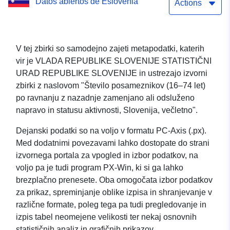
Datos abiertos de Eslovenia
statusu aktivnosti,
Actions
Slovenija, večletno
V tej zbirki so samodejno zajeti metapodatki, katerih
vir je VLADA REPUBLIKE SLOVENIJE STATISTIČNI
URAD REPUBLIKE SLOVENIJE in ustrezajo izvorni
zbirki z naslovom "Število posameznikov (16–74 let)
po ravnanju z nazadnje zamenjano ali odsluženo
napravo in statusu aktivnosti, Slovenija, večletno".
Dejanski podatki so na voljo v formatu PC-Axis (.px).
Med dodatnimi povezavami lahko dostopate do strani
izvornega portala za vpogled in izbor podatkov, na
voljo pa je tudi program PX-Win, ki si ga lahko
brezplačno prenesete. Oba omogočata izbor podatkov
za prikaz, spreminjanje oblike izpisa in shranjevanje v
različne formate, poleg tega pa tudi pregledovanje in
izpis tabel neomejene velikosti ter nekaj osnovnih
statističnih analiz in grafičnih prikazov.