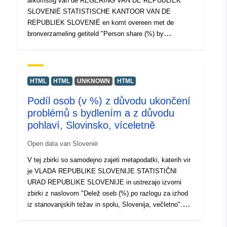
afkomstig van de REGERING VAN DE REPUBLIEK
SLOVENIË STATISTISCHE KANTOOR VAN DE
REPUBLIEK SLOVENIË en komt overeen met de
bronverzameling getiteld "Person share (%) by
experience of housing problems and income quintile
class, Slovenia, multiannually". De werkelijke gegevens
zijn beschikbaar in PC-Axis (.px) formaat. Onder de
extra links heeft u toegang tot de pagina van het
HTML
HTML
UNKNOWN
HTML
bronportaal voor inzicht en selectie van gegevens, en er
Podíl osob (v %) z důvodu ukončení
is ook het PX-Win-programma, dat gratis kan worden
problémů s bydlením a z důvodu
gedownload. Met beide kunt u gegevens selecteren voor
weergave, het afdrukformaat wijzigen en opslaan in
pohlaví, Slovinsko, víceletně
verschillende formaten, evenals tabellen van onbeperkte
Open data van Slovenië
grootte bekijken en afdrukken en enkele statistische
basisanalyses en grafische weergaven.
V tej zbirki so samodejno zajeti metapodatki, katerih vir
je VLADA REPUBLIKE SLOVENIJE STATISTIČNI
URAD REPUBLIKE SLOVENIJE in ustrezajo izvorni
zbirki z naslovom "Delež oseb (%) po razlogu za izhod
iz stanovanjskih težav in spolu, Slovenija, večletno".
Dejanski podatki so na voljo v formatu PC-Axis (.px).
Med dodatnimi povezavami lahko dostopate do strani