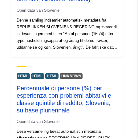
Open data van Slovenië
Denne samling indsamler automatisk metadata fra
REPUBLIKKEN SLOVENIENS REGERING og svarer til
kildesamlingen med titlen "Antal personer (16-74) efter
type husholdningsapparat og årsag til deres fravær,
uddannelse og køn, Slovenien, årligt". De faktiske data
er tilgængelige i PC-akseformat (.px). Blandt de
yderligere links kan du få adgang til kildeportalens side
for indsigt og udvælgelse af data, og der er også PX-
Win-programmet, som kan downloades gratis. Begge
HTML
HTML
HTML
UNKNOWN
giver dig mulighed for at vælge data til visning, ændre
Percentuale di persone (%) per
udskriftsformatet og gemme det i forskellige formater
esperienza con problemi abitativi e
samt se og udskrive tabeller af ubegrænset størrelse og
nogle grundlæggende statistiske analyser og grafiske
classe quintile di reddito, Slovenia,
repræsentationer.
su base pluriennale
Open data van Slovenië
Deze verzameling bevat automatisch metadata