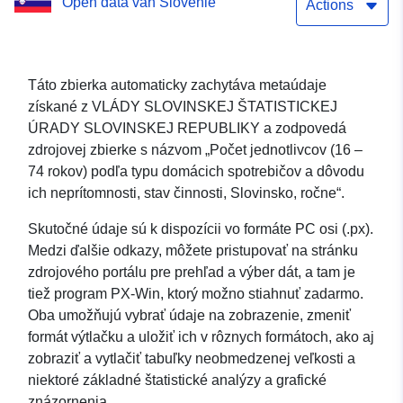
Open data van Slovenië
activity status, Slovenia,
Actions
annually
Táto zbierka automaticky zachytáva metaúdaje
získané z VLÁDY SLOVINSKEJ ŠTATISTICKEJ
ÚRADY SLOVINSKEJ REPUBLIKY a zodpovedá
zdrojovej zbierke s názvom „Počet jednotlivcov (16 –
74 rokov) podľa typu domácich spotrebičov a dôvodu
ich neprítomnosti, stav činnosti, Slovinsko, ročne“.
Skutočné údaje sú k dispozícii vo formáte PC osi (.px).
Medzi ďalšie odkazy, môžete pristupovať na stránku
zdrojového portálu pre prehľad a výber dát, a tam je
tiež program PX-Win, ktorý možno stiahnuť zadarmo.
Oba umožňujú vybrať údaje na zobrazenie, zmeniť
formát výtlačku a uložiť ich v rôznych formátoch, ako aj
zobraziť a vytlačiť tabuľky neobmedzenej veľkosti a
niektoré základné štatistické analýzy a grafické
znázornenia.