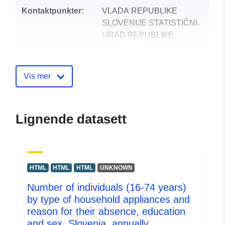
Kontaktpunkter:
VLADA REPUBLIKE
SLOVENIJE STATISTIČNI
URAD REPUBLIKE
SLOVENIJE
E-post:
mailto:gp.surs@gov.si
Vis mer
Katalogopptak:
Lagt til data.europa.eu:
24
October 2025
Lignende datasett
Oppdatert på data.europa.eu:
09 August 2026
uriRef:
http://data.europa.eu/88u/dataset
HTML
HTML
HTML
UNKNOWN
Number of individuals (16-74 years)
by type of household appliances and
reason for their absence, education
and sex, Slovenia, annually