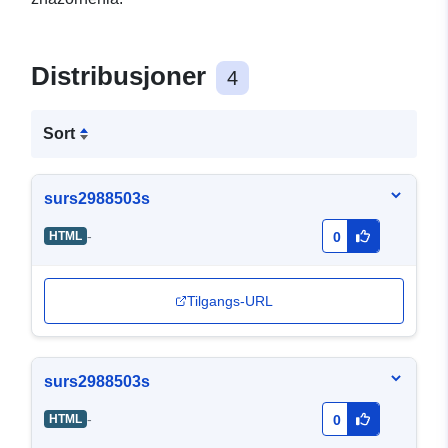
Distribusjoner
4
Sort
surs2988503s
-
HTML
0
Tilgangs-URL
surs2988503s
-
HTML
0