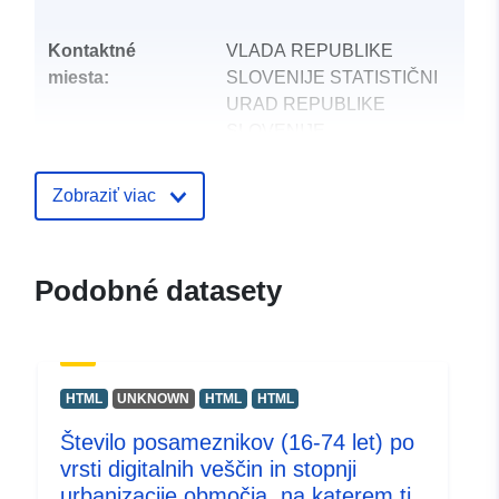
Kontaktné
VLADA REPUBLIKE
miesta:
SLOVENIJE STATISTIČNI
URAD REPUBLIKE
SLOVENIJE
E-mail:
mailto:gp.surs@gov.si
Zobraziť viac
Katalógový
Pridané k údajom.europa.eu:
28 J
záznam:
Aktualizované na základe údajov.
Podobné datasety
29 July 2026
uriRef:
http://data.europa.eu/88u/dataset
HTML
UNKNOWN
HTML
HTML
Število posameznikov (16-74 let) po
vrsti digitalnih veščin in stopnji
urbanizacije območja, na katerem ti