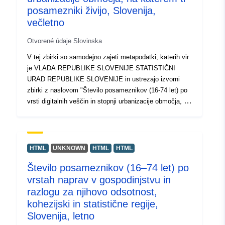
posamezniki živijo, Slovenija,
večletno
Otvorené údaje Slovinska
V tej zbirki so samodejno zajeti metapodatki, katerih vir
je VLADA REPUBLIKE SLOVENIJE STATISTIČNI
URAD REPUBLIKE SLOVENIJE in ustrezajo izvorni
zbirki z naslovom "Število posameznikov (16-74 let) po
vrsti digitalnih veščin in stopnji urbanizacije območja, na
katerem ti posamezniki živijo, Slovenija, večletno".
Dejanski podatki so na voljo v formatu PC-Axis (.px).
Med dodatnimi povezavami lahko dostopate do strani
izvornega portala za vpogled in izbor podatkov, na voljo
HTML
UNKNOWN
HTML
HTML
pa je tudi program PX-Win, ki si ga lahko brezplačno
Število posameznikov (16–74 let) po
prenesete. Oba omogočata izbor podatkov za prikaz,
vrstah naprav v gospodinjstvu in
spreminjanje oblike izpisa in shranjevanje v različne
formate, poleg tega pa tudi pregledovanje in izpis tabel
razlogu za njihovo odsotnost,
neomejene velikosti ter nekaj osnovnih statističnih
kohezijski in statistične regije,
analiz in grafičnih prikazov.
Slovenija, letno