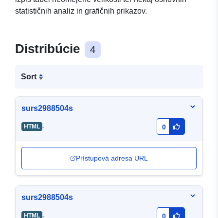
statističnih analiz in grafičnih prikazov.
Distribúcie
4
Sort
surs2988504s
-
HTML
0
Prístupová adresa URL
surs2988504s
-
HTML
0