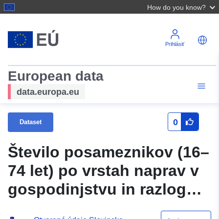
How do you know?
Prihlásiť
European data
data.europa.eu
0
Dataset
Število posameznikov (16–
74 let) po vrstah naprav v
gospodinjstvu in razlogu
za njihovo odsotnost,