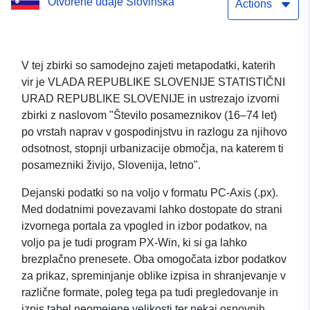
Otvorené údaje Slovinska
stopnji urbanizacije
Actions
območja, na katerem ti
posamezniki živijo,
V tej zbirki so samodejno zajeti metapodatki, katerih
vir je VLADA REPUBLIKE SLOVENIJE STATISTIČNI
Slovenija, letno
URAD REPUBLIKE SLOVENIJE in ustrezajo izvorni
zbirki z naslovom "Število posameznikov (16–74 let)
po vrstah naprav v gospodinjstvu in razlogu za njihovo
odsotnost, stopnji urbanizacije območja, na katerem ti
posamezniki živijo, Slovenija, letno".
Dejanski podatki so na voljo v formatu PC-Axis (.px).
Med dodatnimi povezavami lahko dostopate do strani
izvornega portala za vpogled in izbor podatkov, na
voljo pa je tudi program PX-Win, ki si ga lahko
brezplačno prenesete. Oba omogočata izbor podatkov
za prikaz, spreminjanje oblike izpisa in shranjevanje v
različne formate, poleg tega pa tudi pregledovanje in
izpis tabel neomejene velikosti ter nekaj osnovnih