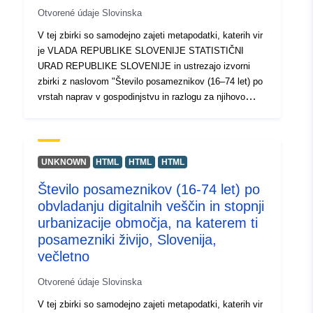
Otvorené údaje Slovinska
V tej zbirki so samodejno zajeti metapodatki, katerih vir
je VLADA REPUBLIKE SLOVENIJE STATISTIČNI
URAD REPUBLIKE SLOVENIJE in ustrezajo izvorni
zbirki z naslovom "Število posameznikov (16–74 let) po
vrstah naprav v gospodinjstvu in razlogu za njihovo
odsotnost, kohezijski in statistične regije, Slovenija,
letno". Dejanski podatki so na voljo v formatu PC-Axis
(.px). Med dodatnimi povezavami lahko dostopate do
strani izvornega portala za vpogled in izbor podatkov, na
UNKNOWN
HTML
HTML
HTML
voljo pa je tudi program PX-Win, ki si ga lahko
Število posameznikov (16-74 let) po
brezplačno prenesete. Oba omogočata izbor podatkov
obvladanju digitalnih veščin in stopnji
za prikaz, spreminjanje oblike izpisa in shranjevanje v
različne formate, poleg tega pa tudi pregledovanje in
urbanizacije območja, na katerem ti
izpis tabel neomejene velikosti ter nekaj osnovnih
posamezniki živijo, Slovenija,
statističnih analiz in grafičnih prikazov.
večletno
Otvorené údaje Slovinska
V tej zbirki so samodejno zajeti metapodatki, katerih vir