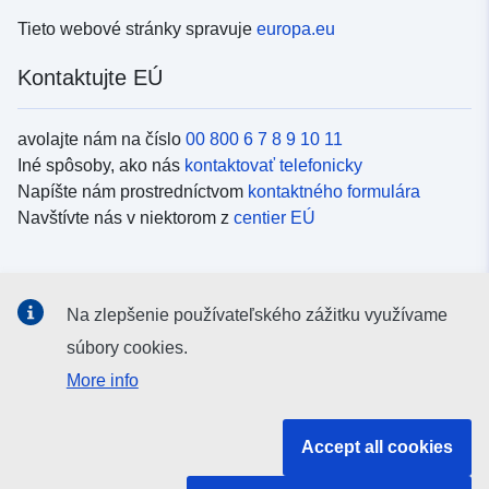
Tieto webové stránky spravuje
europa.eu
Kontaktujte EÚ
avolajte nám na číslo
00 800 6 7 8 9 10 11
Iné spôsoby, ako nás
kontaktovať telefonicky
Napíšte nám prostredníctvom
kontaktného formulára
Navštívte nás v niektorom z
centier EÚ
Sociálne médiá
Na zlepšenie používateľského zážitku využívame
Kanály EÚ na
sociálnych médiách
súbory cookies.
More info
Inštitúcie a orgány EÚ
Accept all cookies
Vyhľadávanie všetkých inštitúcií a orgánov EÚ