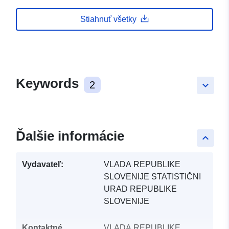
Stiahnuť všetky
Keywords
2
keyboard_arrow_down
Ďalšie informácie
keyboard_arrow_up
Vydavateľ:
VLADA REPUBLIKE
SLOVENIJE STATISTIČNI
URAD REPUBLIKE
SLOVENIJE
Kontaktné
VLADA REPUBLIKE