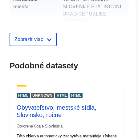
miesta:
SLOVENIJE STATISTIČNI
URAD REPUBLIKE
SLOVENIJE
E-mail:
mailto:gp.surs@gov.si
Zobraziť viac
Katalógový
Pridané k údajom.europa.eu:
12 O
záznam:
2021
Podobné datasety
Aktualizované na základe údajov.
09 August 2026
uriRef:
http://data.europa.eu/88u/dataset
HTML
UNKNOWN
HTML
HTML
Obyvateľstvo, mestské sídla,
Slovinsko, ročne
Otvorené údaje Slovinska
Táto zbierka automaticky zachytáva metaúdaje získané