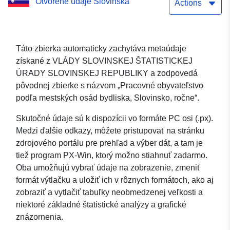
Otvorené údaje Slovinska
Actions
Táto zbierka automaticky zachytáva metaúdaje
získané z VLÁDY SLOVINSKEJ ŠTATISTICKEJ
ÚRADY SLOVINSKEJ REPUBLIKY a zodpovedá
pôvodnej zbierke s názvom „Pracovné obyvateľstvo
podľa mestských osád bydliska, Slovinsko, ročne“.
Skutočné údaje sú k dispozícii vo formáte PC osi (.px).
Medzi ďalšie odkazy, môžete pristupovať na stránku
zdrojového portálu pre prehľad a výber dát, a tam je
tiež program PX-Win, ktorý možno stiahnuť zadarmo.
Oba umožňujú vybrať údaje na zobrazenie, zmeniť
formát výtlačku a uložiť ich v rôznych formátoch, ako aj
zobraziť a vytlačiť tabuľky neobmedzenej veľkosti a
niektoré základné štatistické analýzy a grafické
znázornenia.