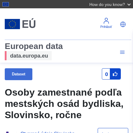
How do you know?
Prihlásiť
European data
data.europa.eu
0
Dataset
Osoby zamestnané podľa
mestských osád bydliska,
Slovinsko, ročne