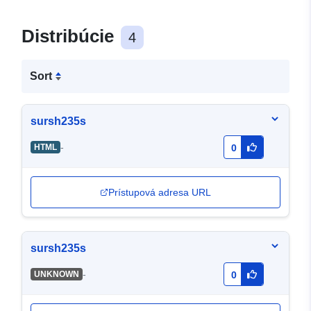
Distribúcie
4
Sort
sursh235s
-
HTML
0
Prístupová adresa URL
sursh235s
-
UNKNOWN
0