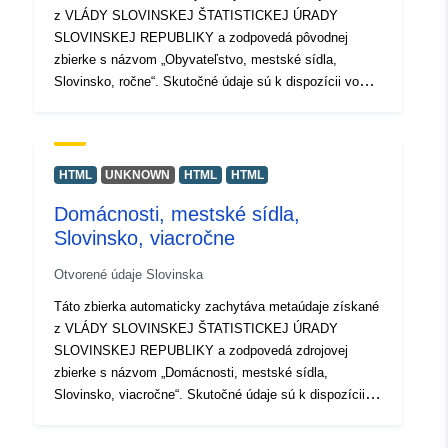
z VLÁDY SLOVINSKEJ ŠTATISTICKEJ ÚRADY
SLOVINSKEJ REPUBLIKY a zodpovedá pôvodnej
zbierke s názvom „Obyvateľstvo, mestské sídla,
Slovinsko, ročne“. Skutočné údaje sú k dispozícii vo
formáte PC osi (.px). Medzi ďalšie odkazy, môžete
pristupovať na stránku zdrojového portálu pre prehľad a
výber dát, a tam je tiež program PX-Win, ktorý možno
stiahnuť zadarmo. Oba umožňujú vybrať údaje na
HTML
UNKNOWN
HTML
HTML
zobrazenie, zmeniť formát výtlačku a uložiť ich v
Domácnosti, mestské sídla,
rôznych formátoch, ako aj zobraziť a vytlačiť tabuľky
Slovinsko, viacročne
neobmedzenej veľkosti a niektoré základné štatistické
analýzy a grafické znázornenia.
Otvorené údaje Slovinska
Táto zbierka automaticky zachytáva metaúdaje získané
z VLÁDY SLOVINSKEJ ŠTATISTICKEJ ÚRADY
SLOVINSKEJ REPUBLIKY a zodpovedá zdrojovej
zbierke s názvom „Domácnosti, mestské sídla,
Slovinsko, viacročne“. Skutočné údaje sú k dispozícii
vo formáte PC osi (.px). Medzi ďalšie odkazy, môžete
pristupovať na stránku zdrojového portálu pre prehľad a