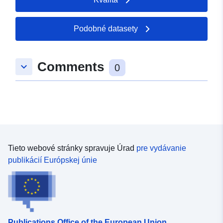
Podobné datasety
Comments
keyboard_arrow_down
0
Tieto webové stránky spravuje Úrad
pre vydávanie
publikácií Európskej únie
Publications Office of the European Union