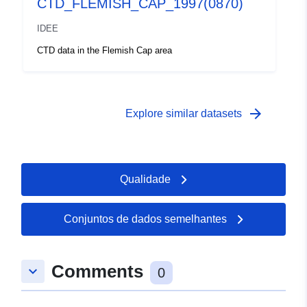
CTD_FLEMISH_CAP_1997(0870)
IDEE
CTD data in the Flemish Cap area
arrow_forward
Explore similar datasets
Qualidade
Conjuntos de dados semelhantes
Comments
keyboard_arrow_down
0