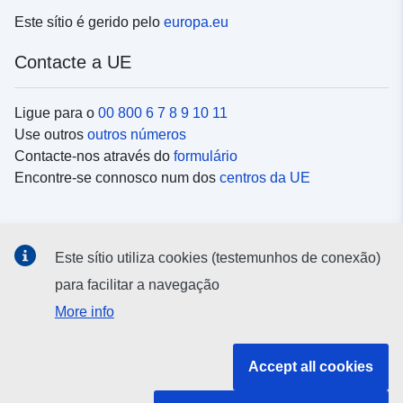
Este sítio é gerido pelo
europa.eu
Contacte a UE
Ligue para o
00 800 6 7 8 9 10 11
Use outros
outros números
Contacte-nos através do
formulário
Encontre-se connosco num dos
centros da UE
Redes sociais
Este sítio utiliza cookies (testemunhos de conexão)
Procure as contas da UE nas
redes sociais
para facilitar a navegação
More info
Instituições e organismos da UE
Accept all cookies
Pesquisar todas as instituições e órgãos da UE