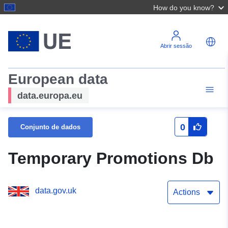
How do you know?
Abrir sessão
European data
data.europa.eu
0
Conjunto de dados
Temporary Promotions Db
data.gov.uk
Actions