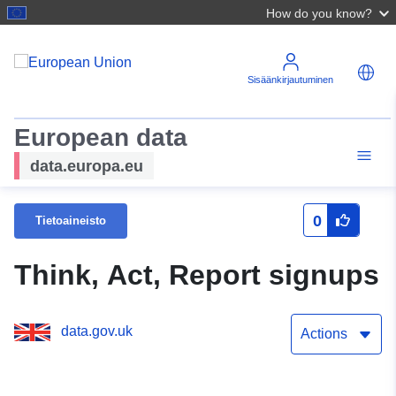
How do you know?
Sisäänkirjautuminen
European data
data.europa.eu
0
Tietoaineisto
Think, Act, Report signups
data.gov.uk
Actions