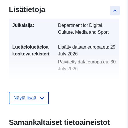
Lisätietoja
keyboard_arrow_up
Julkaisija:
Department for Digital,
Culture, Media and Sport
Luetteloluetteloa
Lisätty dataan.europa.eu:
29
koskeva rekisteri:
July 2026
Päivitetty data.europa.eu:
30
July 2026
uriRef:
http://data.europa.eu/88u/dataset/t
act-report-signups
Näytä lisää
Samankaltaiset tietoaineistot