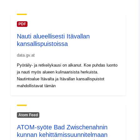
PDF
Nauti alueellisesti Itävallan
kansallispuistoissa
data.gv.at
Pyöräily- ja retkeilykausi on alkanut. Koe puhdas luonto
ja nauti myös alueen kulinaarisista herkuista.
Nautintoalue Itävalta ja Itävallan kansallispuistot
mahdollistavat tämän
Atom Feed
ATOM-syöte Bad Zwischenahnin
kunnan kehittämissuunnitelmaan