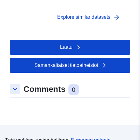
arrow_forward
Explore similar datasets
Laatu
Samankaltaiset tietoaineistot
Comments
keyboard_arrow_down
0