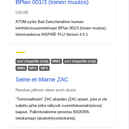
BPlan 001/3 (toinen muutos)
GDI-DE
ATOM-syöte Bad Zwischenahnin kunnan
kehittämissuunnitelmaan BPlan 001/3 (toinen muutos)
tietomuodossa INSPIRE PLU Version 4.0.1
esri shapefile (shp)
WMS
esri shapefile (shp)
WMS
WFS
WFS
Seine-et-Marne ZAC
Ranskan julkisen datan avoin alusta
"Toiminnallisten" ZAC-alueiden (ZAC-alueet, joita ei ole
suljettu ja/tai jotka näkyvät suunnitteluasiakirjoissa)
laajuus. Palkintorakenne perustuu BADORA-
tietokantaan (aluekehitystietokanta).