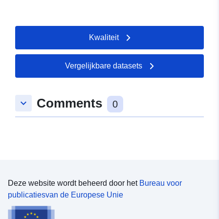
Kwaliteit
Vergelijkbare datasets
Comments
keyboard_arrow_down
0
Deze website wordt beheerd door het
Bureau voor
publicatiesvan de Europese Unie