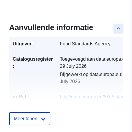
Aanvullende informatie
keyboard_arrow_up
Uitgever:
Food Standards Agency
Catalogusregister
Toegevoegd aan data.europa.eu:
:
29 July 2026
Bijgewerkt op data.europa.eu:
30
July 2026
uriRef:
http://data.europa.eu/88u/dataset/
in-approved-slaughterhouses
Meer tonen