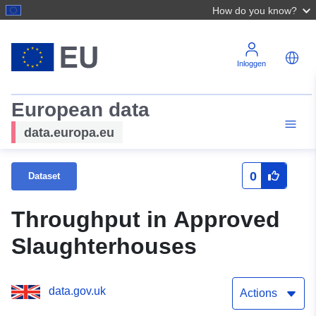
How do you know?
Inloggen
European data
data.europa.eu
0
Dataset
Throughput in Approved
Slaughterhouses
data.gov.uk
Actions