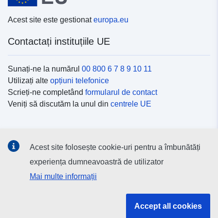
Acest site este gestionat
europa.eu
Contactați instituțiile UE
Sunați-ne la numărul
00 800 6 7 8 9 10 11
Utilizați alte
opțiuni telefonice
Scrieți-ne completând
formularul de contact
Veniți să discutăm la unul din
centrele UE
Platformele de comunicare socială
Acest site folosește cookie-uri pentru a îmbunătăți
Descoperiți canalele UE
pe rețelele sociale
experiența dumneavoastră de utilizator
Mai multe informații
Instituțiile și organismele UE
Accept all cookies