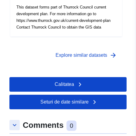
This dataset forms part of Thurrock Council current
development plan. For more information go to
https://www.thurrock.gov.uk/current-development-plan
Contact Thurrock Council to obtain the GIS data
arrow_forward
Explore similar datasets
Calitatea
Seturi de date similare
Comments
keyboard_arrow_down
0