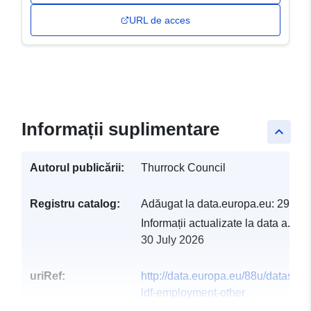
URL de acces
Informații suplimentare
keyboard_arrow_up
Autorul publicării:
Thurrock Council
Registru catalog:
Adăugat la data.europa.eu:
29 Jul
Informații actualizate la data a.eur
30 July 2026
uriRef:
http://data.europa.eu/88u/dataset/t
ldf-employment-other