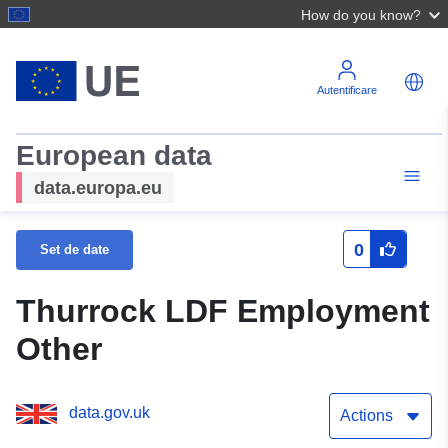
How do you know?
Autentificare
European data
data.europa.eu
0
Set de date
Thurrock LDF Employment
Other
data.gov.uk
Actions