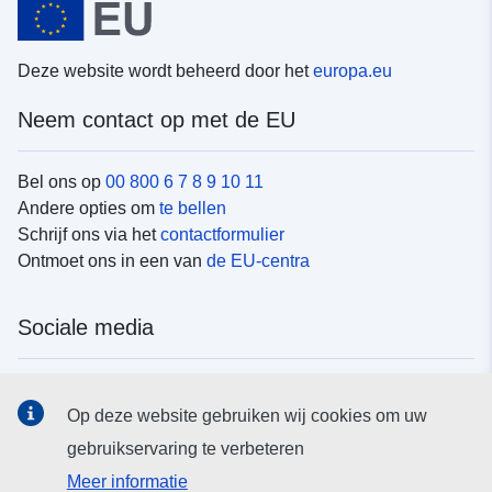
Deze website wordt beheerd door het
europa.eu
Neem contact op met de EU
Bel ons op
00 800 6 7 8 9 10 11
Andere opties om
te bellen
Schrijf ons via het
contactformulier
Ontmoet ons in een van
de EU-centra
Sociale media
Vind de van de EU
sociale-mediakanalen van de EU
Op deze website gebruiken wij cookies om uw
gebruikservaring te verbeteren
EU-instellingen en -organen
Meer informatie