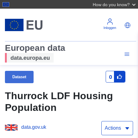
How do you know?
Inloggen
European data
data.europa.eu
0
Dataset
Thurrock LDF Housing
Population
data.gov.uk
Actions