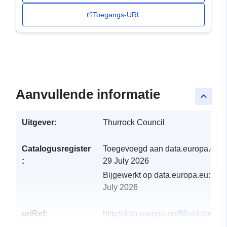
Toegangs-URL
Aanvullende informatie
keyboard_arrow_up
Uitgever:
Thurrock Council
Catalogusregister
Toegevoegd aan data.europa.eu:
:
29 July 2026
Bijgewerkt op data.europa.eu:
30
July 2026
uriRef:
http://data.europa.eu/88u/dataset/t
ldf-housing-population