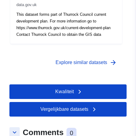
data.gov.uk
This dataset forms part of Thurrock Council current
development plan. For more information go to
https://www.thurrock.gov.uk/current-development-plan
Contact Thurrock Council to obtain the GIS data
arrow_forward
Explore similar datasets
Kwaliteit
Vergelijkbare datasets
Comments
keyboard_arrow_down
0