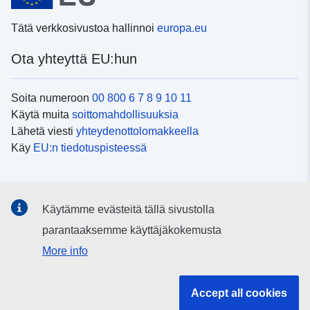
Tätä verkkosivustoa hallinnoi
europa.eu
Ota yhteyttä EU:hun
Soita numeroon
00 800 6 7 8 9 10 11
Käytä muita
soittomahdollisuuksia
Lähetä viesti
yhteydenottolomakkeella
Käy
EU:n tiedotuspisteessä
Sosiaalinen media
Käytämme evästeitä tällä sivustolla
EU
sosiaalisessa mediassa
parantaaksemme käyttäjäkokemusta
More info
EU:n toimielimet ja muut elimet
Accept all cookies