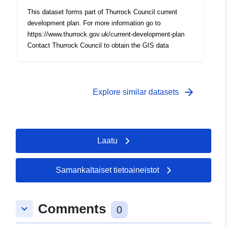
This dataset forms part of Thurrock Council current
development plan. For more information go to
https://www.thurrock.gov.uk/current-development-plan
Contact Thurrock Council to obtain the GIS data
arrow_forward
Explore similar datasets
Laatu
Samankaltaiset tietoaineistot
Comments
keyboard_arrow_down
0