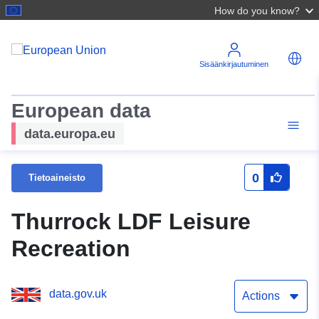
How do you know?
Sisäänkirjautuminen
European data
data.europa.eu
0
Tietoaineisto
Thurrock LDF Leisure
Recreation
data.gov.uk
Actions