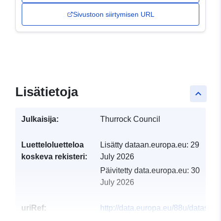
Sivustoon siirtymisen URL
Lisätietoja
keyboard_arrow_up
Julkaisija:
Thurrock Council
Luetteloluetteloa
Lisätty dataan.europa.eu:
29
koskeva rekisteri:
July 2026
Päivitetty data.europa.eu:
30
July 2026
uriRef:
http://data.europa.eu/88u/dataset/t
ldf-leisure-recreation