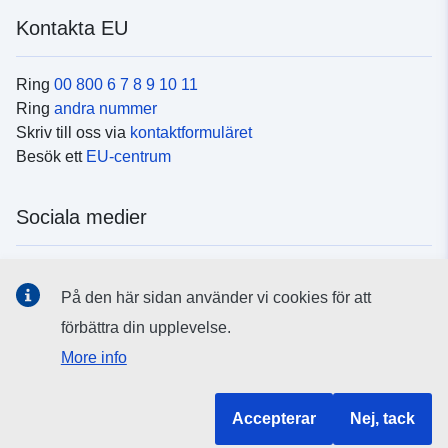
Kontakta EU
Ring
00 800 6 7 8 9 10 11
Ring
andra nummer
Skriv till oss via
kontaktformuläret
Besök ett
EU-centrum
Sociala medier
Hitta oss i
sociala medier
På den här sidan använder vi cookies för att
förbättra din upplevelse.
EU:s institutioner och organ
More info
Hitta alla EU-institutioner och EU-organ
Accepterar
Nej, tack