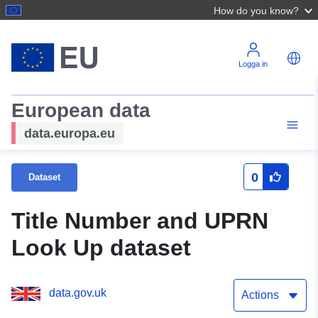
How do you know?
Logga in
European data
data.europa.eu
0
Dataset
Title Number and UPRN
Look Up dataset
data.gov.uk
Actions