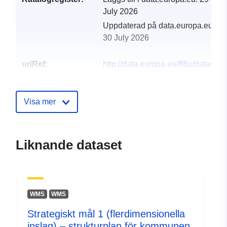
July 2026
Uppdaterad på data.europa.eu:
30 July 2026
uriRef:
http://data.europa.eu/88u/dataset/ti
number-and-uprn-look-up-dataset
Visa mer
Liknande dataset
WMS
WMS
Strategiskt mål 1 (flerdimensionella
inslag) – strukturplan för kommunen