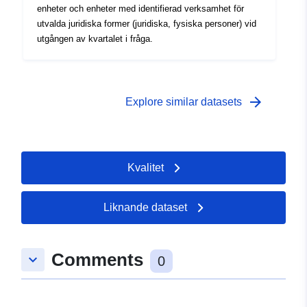
enheter och enheter med identifierad verksamhet för
utvalda juridiska former (juridiska, fysiska personer) vid
utgången av kvartalet i fråga.
arrow_forward
Explore similar datasets
Kvalitet
Liknande dataset
Comments
keyboard_arrow_down
0