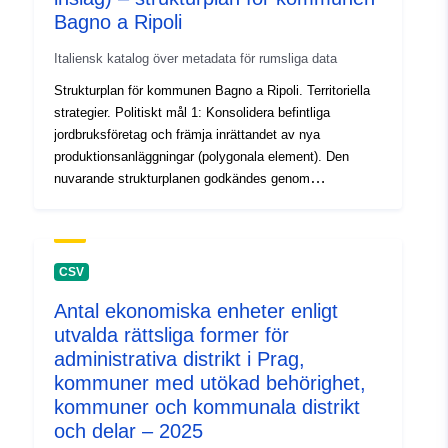
Bagno a Ripoli
Italiensk katalog över metadata för rumsliga data
Strukturplan för kommunen Bagno a Ripoli. Territoriella
strategier. Politiskt mål 1: Konsolidera befintliga
jordbruksföretag och främja inrättandet av nya
produktionsanläggningar (polygonala element). Den
nuvarande strukturplanen godkändes genom
kommunfullmäktiges beslut nr 80 av den 31 juli 2023
och trädde i kraft med offentliggörande i BURT nr 36 av
den 6 september 2023.
CSV
Antal ekonomiska enheter enligt
utvalda rättsliga former för
administrativa distrikt i Prag,
kommuner med utökad behörighet,
kommuner och kommunala distrikt
och delar – 2025