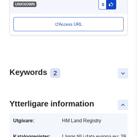
-
UNKNOWN
0
Access URL
Keywords
2
keyboard_arrow_down
Ytterligare information
keyboard_arrow_up
Utgivare:
HM Land Registry
Katalogregister:
Läggs till i data.europa.eu:
29