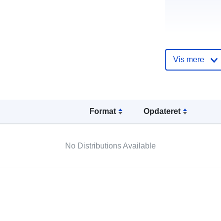
uriRef:
Vis mere
Format
Opdateret
No Distributions Available