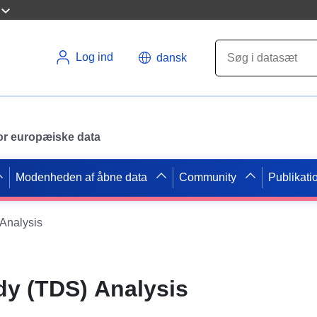
Log ind
dansk
 for europæiske data
Modenheden af åbne data
Community
Publikati
 Analysis
udy (TDS) Analysis