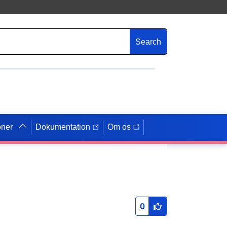
Search
oner
Dokumentation
Om os
0