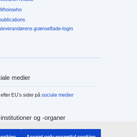
Whoiswho
ublications
leverandørens grænseflade-login
iale medier
efter EU's sider på
sociale medier
institutioner og -organer
efter alle EU-institutioner og -organer
cookies
Accept only essential cookies