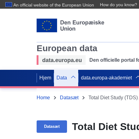
How do you know?
An official website of the European Union
European data
data.europa.eu
Den officielle portal
Hjem
Data
data.europa-akademiet
Home
Datasæt
Total Diet Study (TDS)
Total Diet St
Datasæt