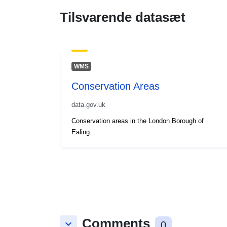
Tilsvarende datasæt
WMS
Conservation Areas
data.gov.uk
Conservation areas in the London Borough of
Ealing.
Comments
keyboard_arrow_down
0