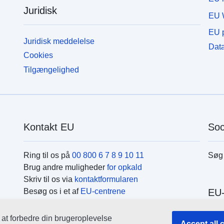
Juridisk
EU 
EU p
Juridisk meddelelse
Data
Cookies
Tilgængelighed
Kontakt EU
Soc
Ring til os på
00 800 6 7 8 9 10 11
Søg 
Brug andre muligheder
for opkald
Skriv til os via
kontaktformularen
Besøg os i et af
EU-centrene
EU-
r at forbedre din brugeroplevelse
Søg 
Accept all 