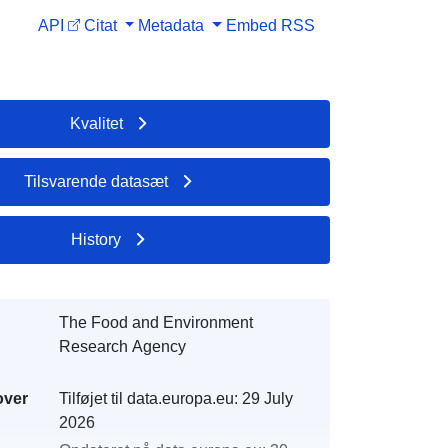
API
Citat
Metadata
Embed
RSS
Kvalitet
Tilsvarende datasæt
History
The Food and Environment
Research Agency
over
Tilføjet til data.europa.eu:
29 July
2026