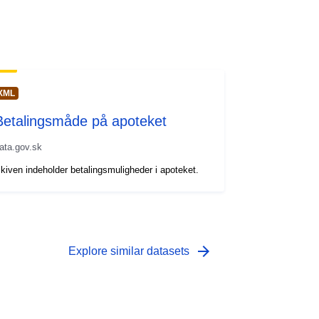
XML
Betalingsmåde på apoteket
ata.gov.sk
kiven indeholder betalingsmuligheder i apoteket.
arrow_forward
Explore similar datasets