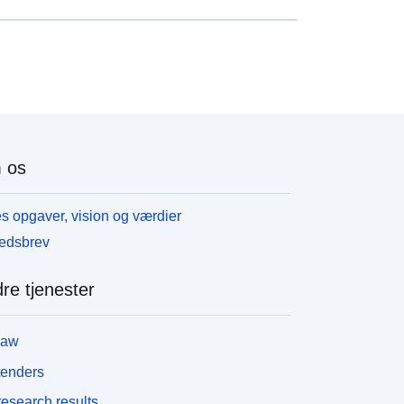
 os
s opgaver, vision og værdier
edsbrev
re tjenester
law
tenders
esearch results