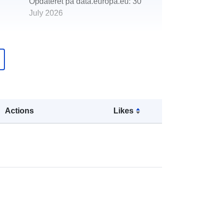
Opdateret på data.europa.eu:
30
July 2026
http://data.europa.eu/88u/dataset/tot
al-diet-study-tds-analysis
Actions
Likes