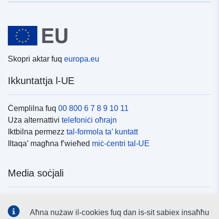
Skopri aktar fuq
europa.eu
Ikkuntattja l-UE
Ċemplilna fuq
00 800 6 7 8 9 10 11
Uża alternattivi
telefoniċi oħrajn
Iktbilna permezz
tal-formola ta’ kuntatt
Iltaqa’ magħna f’wieħed
miċ-ċentri tal-UE
Media soċjali
Fittex mezzi
tal-media soċjali tal-UE
Aħna nużaw il-cookies fuq dan is-sit sabiex insaħħu