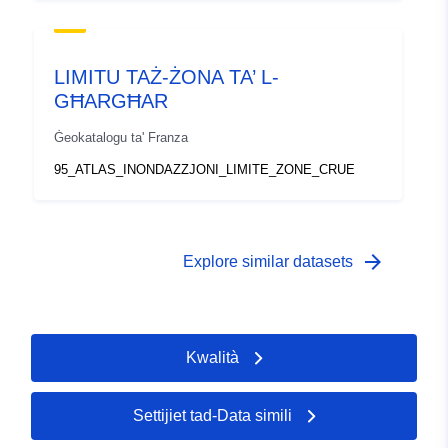
LIMITU TAŻ-ŻONA TA’ L-
GĦARGĦAR
Ġeokatalogu ta' Franza
95_ATLAS_INONDAZZJONI_LIMITE_ZONE_CRUE
arrow_forward
Explore similar datasets
Kwalità
Settijiet tad-Data simili