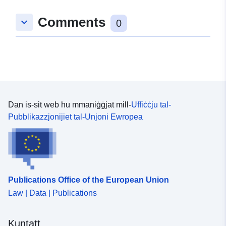
Comments
keyboard_arrow_down
0
Dan is-sit web hu mmaniġġjat mill-
Uffiċċju tal-
Pubblikazzjonijiet tal-Unjoni Ewropea
Publications Office of the European Union
Law | Data | Publications
Kuntatt