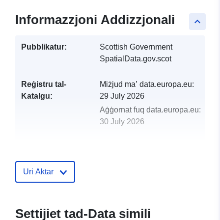
Informazzjoni Addizzjonali
keyboard_arrow_up
Pubblikatur:
Scottish Government
SpatialData.gov.scot
Reġistru tal-
Miżjud ma’ data.europa.eu:
Katalgu:
29 July 2026
Aġġornat fuq data.europa.eu:
30 July 2026
uriRef:
http://data.europa.eu/88u/dataset/
centres-fife
Uri Aktar
Settijiet tad-Data simili