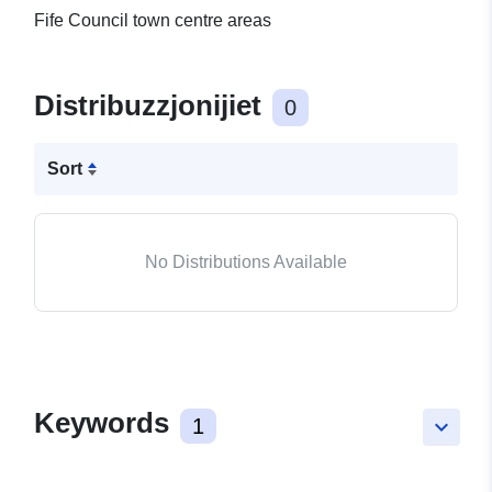
Fife Council town centre areas
Distribuzzjonijiet
0
Sort
No Distributions Available
Keywords
1
keyboard_arrow_down