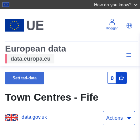
How do you know?
Illoggjar
European data
data.europa.eu
0
Sett tad-data
Town Centres - Fife
data.gov.uk
Actions