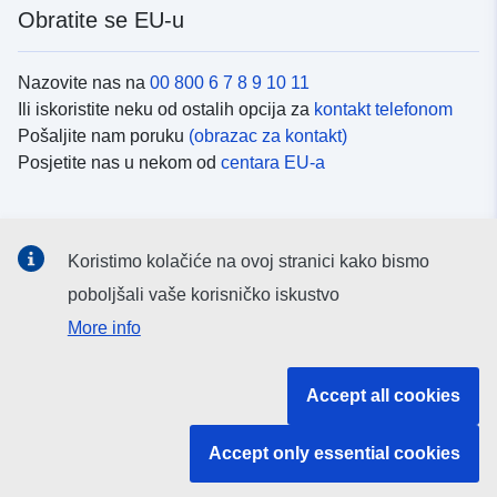
Obratite se EU-u
Nazovite nas na
00 800 6 7 8 9 10 11
Ili iskoristite neku od ostalih opcija za
kontakt telefonom
Pošaljite nam poruku
(obrazac za kontakt)
Posjetite nas u nekom od
centara EU-a
Društvene mreže
Koristimo kolačiće na ovoj stranici kako bismo
Potražite kanale EU-a na
društvenim mrežama
poboljšali vaše korisničko iskustvo
More info
Institucije i tijela EU-
Accept all cookies
Pretraživanje institucija i tijela EU-a
Accept only essential cookies