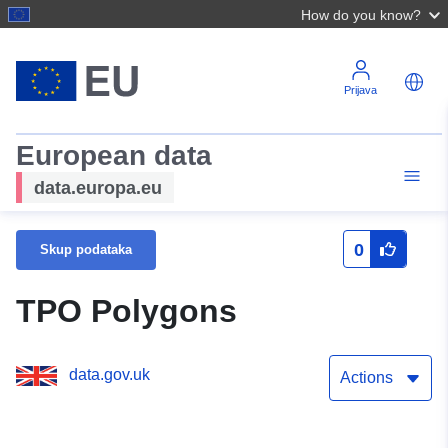
How do you know?
Prijava
European data
data.europa.eu
0
Skup podataka
TPO Polygons
data.gov.uk
Actions