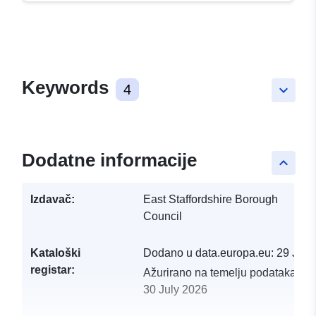
Keywords
4
keyboard_arrow_down
Dodatne informacije
keyboard_arrow_up
Izdavač:
East Staffordshire Borough
Council
Kataloški
Dodano u data.europa.eu:
29 July
registar:
Ažurirano na temelju podataka.eu
30 July 2026