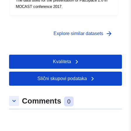
The data used for the presentation of FabSpace 2.0 in
MOCAST conference 2017.
arrow_forward
Explore similar datasets
Kvaliteta
Slični skupovi podataka
Comments
keyboard_arrow_down
0