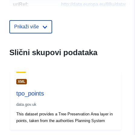
uriRef:
http://data.europa.eu/88u/dataset/t
polygons2
Prikaži više
Slični skupovi podataka
XML
tpo_points
data.gov.uk
This dataset provides a Tree Preservation Area layer in
points, taken from the authorities Planning System