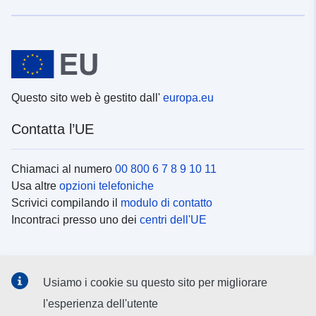
Questo sito web è gestito dall'
europa.eu
Contatta l’UE
Chiamaci al numero
00 800 6 7 8 9 10 11
Usa altre
opzioni telefoniche
Scrivici compilando il
modulo di contatto
Incontraci presso uno dei
centri dell'UE
Social media
Usiamo i cookie su questo sito per migliorare
Cerca i
canali social
l'esperienza dell'utente