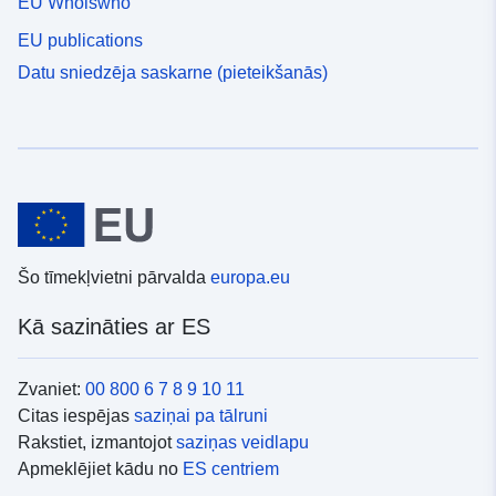
EU Whoiswho
EU publications
Datu sniedzēja saskarne (pieteikšanās)
Šo tīmekļvietni pārvalda
europa.eu
Kā sazināties ar ES
Zvaniet:
00 800 6 7 8 9 10 11
Citas iespējas
saziņai pa tālruni
Rakstiet, izmantojot
saziņas veidlapu
Apmeklējiet kādu no
ES centriem