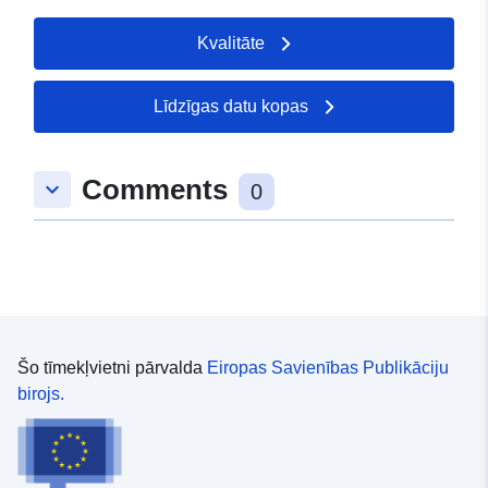
Kvalitāte
Līdzīgas datu kopas
Comments
keyboard_arrow_down
0
Šo tīmekļvietni pārvalda
Eiropas Savienības Publikāciju
birojs.