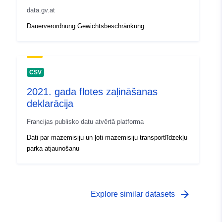
data.gv.at
Dauerverordnung Gewichtsbeschränkung
CSV
2021. gada flotes zaļināšanas
deklarācija
Francijas publisko datu atvērtā platforma
Dati par mazemisiju un ļoti mazemisiju transportlīdzekļu
parka atjaunošanu
arrow_forward
Explore similar datasets