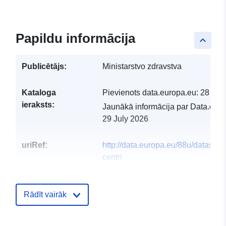
Papildu informācija
keyboard_arrow_up
Publicētājs:
Ministarstvo zdravstva
Kataloga
Pievienots data.europa.eu:
28 Jul
ieraksts:
Jaunākā informācija par Data.euro
29 July 2026
uriRef:
http://data.europa.eu/88u/dataset/tr
centri
Rādīt vairāk