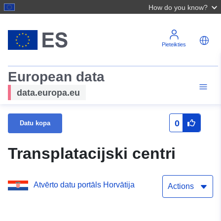
How do you know?
Pieteikties
European data
data.europa.eu
0
Datu kopa
Transplatacijski centri
Atvērto datu portāls Horvātija
Actions