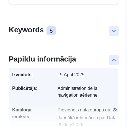
Keywords
5
keyboard_arrow_down
Papildu informācija
keyboard_arrow_up
Izveidots:
15 April 2025
Publicētājs:
Administration de la
navigation aérienne
Kataloga
Pievienots data.europa.eu:
28 Jul
ieraksts:
Jaunākā informācija par Data.euro
29 July 2026