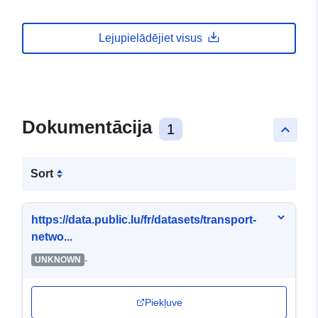
Lejupielādējiet visus
Dokumentācija
1
keyboard_arrow_up
Sort
https://data.public.lu/fr/datasets/transport-
netwo...
-
UNKNOWN
Piekļuve