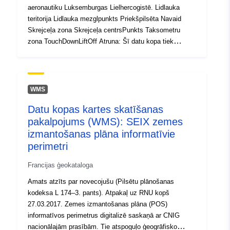
aeronautiku Luksemburgas Lielhercogistē. Lidlauka
teritorija Lidlauka mezglpunkts Priekšpilsēta Navaid
Skrejceļa zona Skrejceļa centrsPunkts Taksometru
zona TouchDownLiftOff Atruna: Šī datu kopa tiek
sniegta saskaņā ar INSPIRE direktīvu. Atjauninājumi
var netikt veikti tik bieži kā valsts aeronavigācijas
informācijas publikācijā (AIP). Lai iegūtu visaktuālāko un
precīzāko informāciju, lūdzu, skatiet oficiālo avotu
WMS
(https://ops.skeyes.be/html/belgocontrol
Datu kopas kartes skatīšanas
_static/eaip/eAIP _Main/html/index-en-GB.html). Šos
pakalpojums (WMS): SEIX zemes
datus nevajadzētu izmantot operatīviem mērķiem
aviācijā.
izmantošanas plāna informatīvie
perimetri
Francijas ģeokataloga
Amats atzīts par novecojušu (Pilsētu plānošanas
kodeksa L 174–3. pants). Atpakaļ uz RNU kopš
27.03.2017. Zemes izmantošanas plāna (POS)
informatīvos perimetrus digitalizē saskaņā ar CNIG
nacionālajām prasībām. Tie atspoguļo ģeogrāfisko