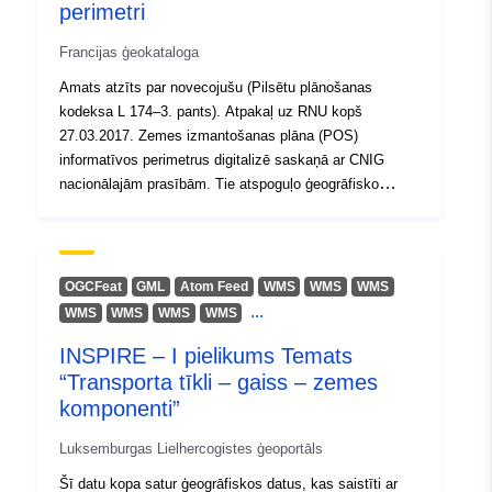
perimetri
Francijas ģeokataloga
Amats atzīts par novecojušu (Pilsētu plānošanas
kodeksa L 174–3. pants). Atpakaļ uz RNU kopš
27.03.2017. Zemes izmantošanas plāna (POS)
informatīvos perimetrus digitalizē saskaņā ar CNIG
nacionālajām prasībām. Tie atspoguļo ģeogrāfisko
informāciju, kas pievienota vai nu regulatīvu iemeslu
dēļ, vai informācijas nolūkos: — informācija, kas
jāpievieno plānošanas dokumentiem saskaņā ar
Pilsētplānošanas kodeksa R123–13. un R123–14. pantu;
OGCFeat
GML
Atom Feed
WMS
WMS
WMS
— informācija, kas informācijas nolūkā paziņota par
...
WMS
WMS
WMS
WMS
grafiskiem dokumentiem. Šajā datu kopā jūs atradīsiet
INSPIRE – I pielikums Temats
informāciju par 04 TYPE (Urban Preemption Right
Perimeters) un 05 (Atliktās attīstības jomas), ja tie
“Transporta tīkli – gaiss – zemes
parādās POS grafiskajos dokumentos.
komponenti”
Luksemburgas Lielhercogistes ģeoportāls
Šī datu kopa satur ģeogrāfiskos datus, kas saistīti ar