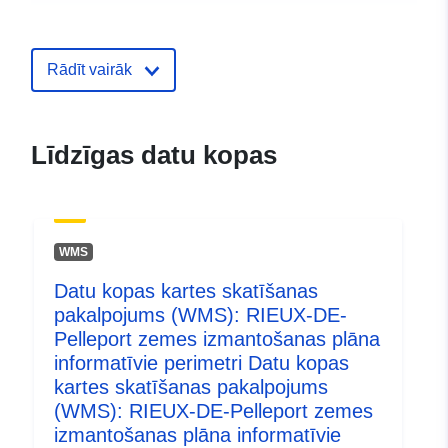
uriRef:
http://data.europa.eu/88u/dataset/t
networks-air
Rādīt vairāk
Līdzīgas datu kopas
WMS
Datu kopas kartes skatīšanas
pakalpojums (WMS): RIEUX-DE-
Pelleport zemes izmantošanas plāna
informatīvie perimetri Datu kopas
kartes skatīšanas pakalpojums
(WMS): RIEUX-DE-Pelleport zemes
izmantošanas plāna informatīvie