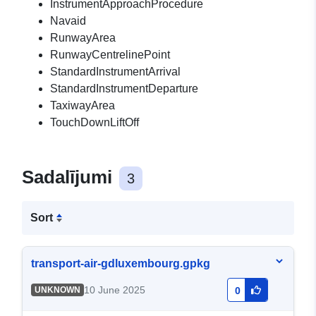
InstrumentApproachProcedure
Navaid
RunwayArea
RunwayCentrelinePoint
StandardInstrumentArrival
StandardInstrumentDeparture
TaxiwayArea
TouchDownLiftOff
Sadalījumi
3
Sort
transport-air-gdluxembourg.gpkg
10 June 2025
UNKNOWN
0