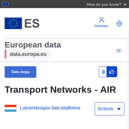
How do you know?
Pieteikties
European data
data.europa.eu
0
Datu kopa
Transport Networks - AIR
Luksemburgas datu platforma
Actions