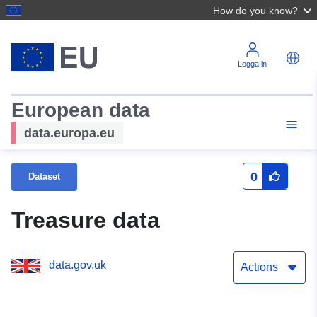
How do you know?
Logga in
European data
data.europa.eu
0
Dataset
Treasure data
data.gov.uk
Actions