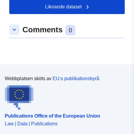
Liknande dataset
Comments
keyboard_arrow_down
0
Webbplatsen sköts av
EU:s publikationsbyrå
Publications Office of the European Union
Law | Data | Publications