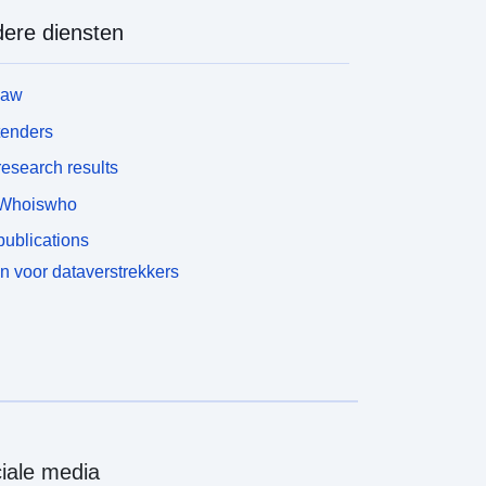
ere diensten
law
tenders
esearch results
Whoiswho
ublications
n voor dataverstrekkers
iale media