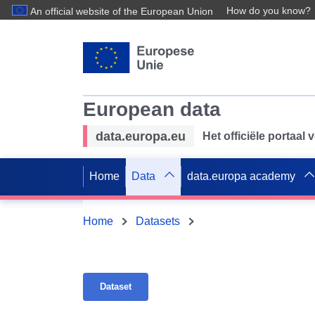
How do you know?
An official website of the European Union
European data
data.europa.eu
Het officiële portaal
Home
Data
data.europa academy
Home
Datasets
Dataset