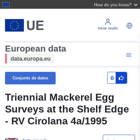
How do you know?
Iniciar sesión
European data
data.europa.eu
0
Conjunto de datos
Triennial Mackerel Egg
Surveys at the Shelf Edge
- RV Cirolana 4a/1995