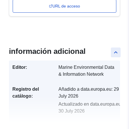
URL de acceso
información adicional
keyboard_arrow_up
Editor:
Marine Environmental Data
& Information Network
Registro del
Añadido a data.europa.eu:
29
catálogo:
July 2026
Actualizado en data.europa.eu:
30 July 2026
uriRef:
http://data.europa.eu/88u/dataset/tr