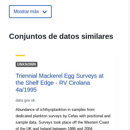
mackerel-egg-surveys-at-the-shelf
rv-cirolana-4a-1995
Mostrar más
Conjuntos de datos similares
UNKNOWN
Triennial Mackerel Egg Surveys at
the Shelf Edge - RV Cirolana
4a/1995
data.gov.uk
Abundance of ichthyoplankton in samples from
dedicated plankton surveys by Cefas with positional and
sample data. Surveys took place off the Western Coast
of the UK and Ireland between 1986 and 2004.