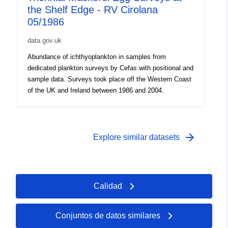
the Shelf Edge - RV Cirolana
05/1986
data.gov.uk
Abundance of ichthyoplankton in samples from
dedicated plankton surveys by Cefas with positional and
sample data. Surveys took place off the Western Coast
of the UK and Ireland between 1986 and 2004.
arrow_forward
Explore similar datasets
Calidad
Conjuntos de datos similares