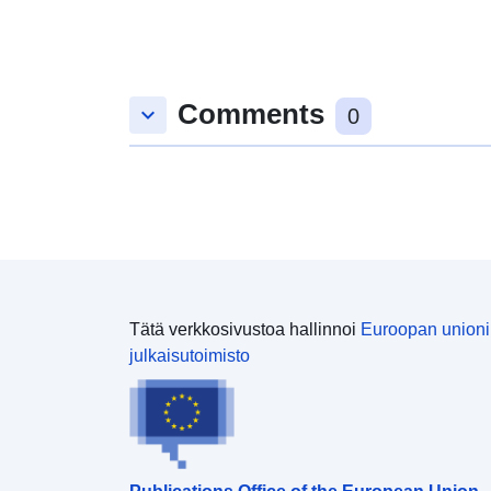
Comments
keyboard_arrow_down
0
Tätä verkkosivustoa hallinnoi
Euroopan union
julkaisutoimisto