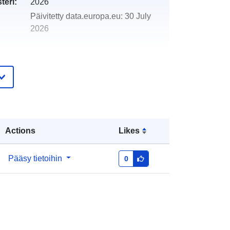
teri:
2026
Päivitetty data.europa.eu:
30 July
2026
http://data.europa.eu/88u/dataset/trie
nnial-mackerel-egg-surveys-at-the-
shelf-edge-rv-cirolana-4a-1995
Actions
Likes
Pääsy tietoihin
0