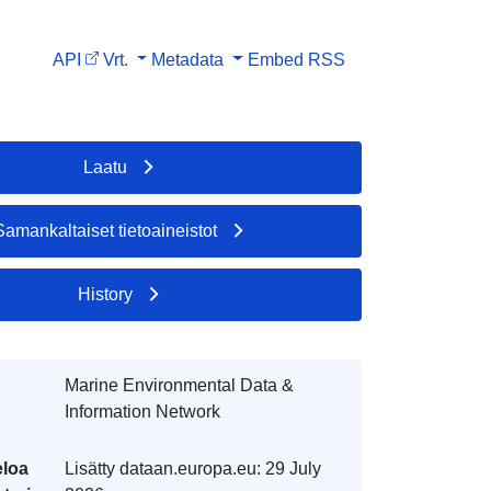
API
Vrt.
Metadata
Embed
RSS
Laatu
Samankaltaiset tietoaineistot
History
Marine Environmental Data &
Information Network
eloa
Lisätty dataan.europa.eu:
29 July