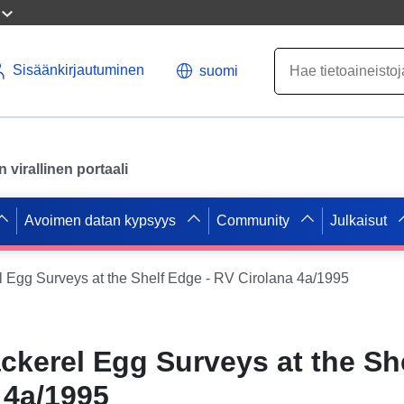
Sisäänkirjautuminen
suomi
virallinen portaali
Avoimen datan kypsyys
Community
Julkaisut
l Egg Surveys at the Shelf Edge - RV Cirolana 4a/1995
ackerel Egg Surveys at the Sh
 4a/1995