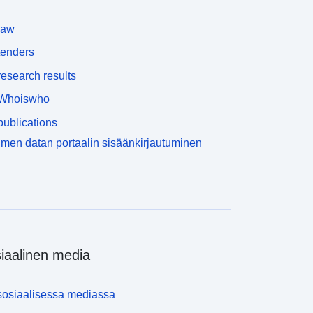
law
tenders
esearch results
Whoiswho
ublications
men datan portaalin sisäänkirjautuminen
iaalinen media
sosiaalisessa mediassa