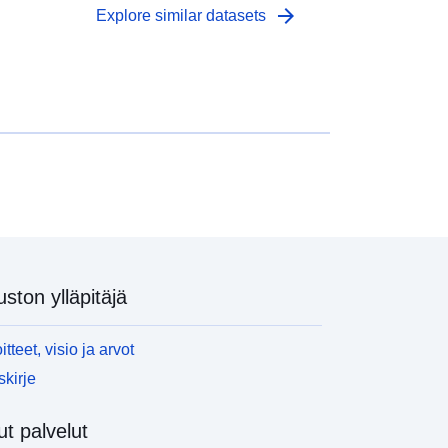
arrow_forward
Explore similar datasets
uston ylläpitäjä
itteet, visio ja arvot
skirje
t palvelut