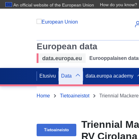
How do you know?
An official website of the European Union
European data
data.europa.eu
Eurooppalaisen datan 
Etusivu
Data
data.europa academy
Home
Tietoaineistot
Triennial Mackere
Triennial M
Tietoaineisto
RV Cirolana