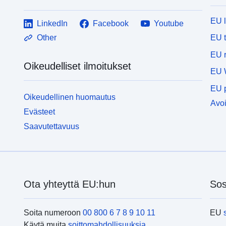
EU 
LinkedIn
Facebook
Youtube
EU 
Other
EU r
Oikeudelliset ilmoitukset
EU 
EU p
Oikeudellinen huomautus
Avoi
Evästeet
Saavutettavuus
Ota yhteyttä EU:hun
Sos
Soita numeroon
00 800 6 7 8 9 10 11
EU
Käytä muita
soittomahdollisuuksia