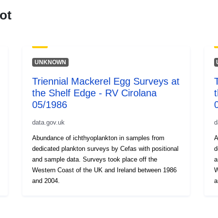
ot
UNKNOWN
Triennial Mackerel Egg Surveys at
the Shelf Edge - RV Cirolana
05/1986
data.gov.uk
d
Abundance of ichthyoplankton in samples from
A
dedicated plankton surveys by Cefas with positional
de
and sample data. Surveys took place off the
a
Western Coast of the UK and Ireland between 1986
Western
and 2004.
a