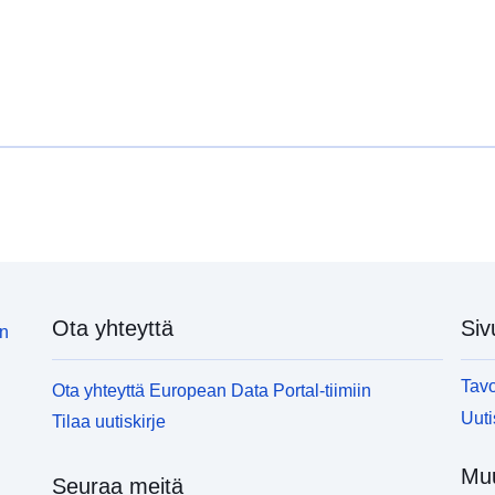
Ota yhteyttä
Siv
in
Tavo
Ota yhteyttä European Data Portal-tiimiin
Uuti
Tilaa uutiskirje
Muu
Seuraa meitä