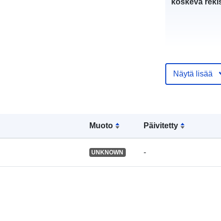
koskeva rekis
uriRef:
Näytä lisää
Muoto
Päivitetty
-
UNKNOWN