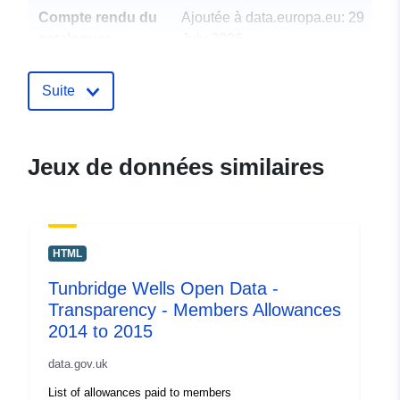
Compte rendu du
Ajoutée à data.europa.eu:
29
catalogue:
July 2026
Mise à jour sur data.europa.eu:
30 July 2026
Suite
uriRef:
http://data.europa.eu/88u/dataset/t
wells-open-data-transparency-me
Jeux de données similaires
allowances-2013-to-20147
HTML
Tunbridge Wells Open Data -
Transparency - Members Allowances
2014 to 2015
data.gov.uk
List of allowances paid to members