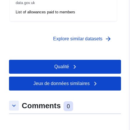
data.gov.uk
List of allowances paid to members
arrow_forward
Explore similar datasets
Qualité
Jeux de données similaires
Comments
keyboard_arrow_down
0