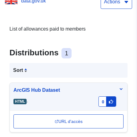
data.gov.uk
Actions
List of allowances paid to members
Distributions
1
Sort
ArcGIS Hub Dataset
-
HTML
0
URL d'accès