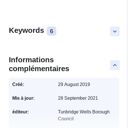
Keywords
6
keyboard_arrow_down
Informations
keyboard_arrow_up
complémentaires
Créé:
29 August 2019
Mis à jour:
28 September 2021
éditeur:
Tunbridge Wells Borough
Council