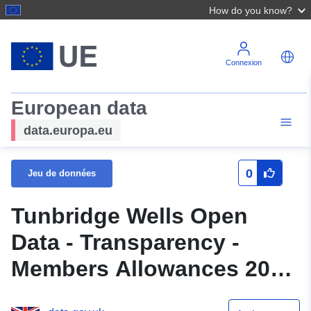
How do you know?
Connexion
European data
data.europa.eu
0
Jeu de données
Tunbridge Wells Open
Data - Transparency -
Members Allowances 2013
to 2014