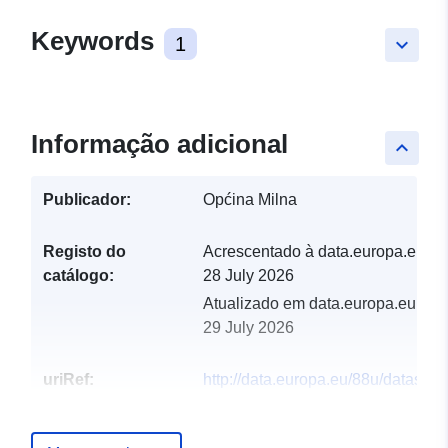
Keywords
1
keyboard_arrow_down
Informação adicional
keyboard_arrow_up
Publicador:
Općina Milna
Registo do
Acrescentado à data.europa.eu:
catálogo:
28 July 2026
Atualizado em data.europa.eu:
29 July 2026
uriRef:
http://data.europa.eu/88u/dataset/tv
u-vlasnistvu-suvlasnistvu-opcine-