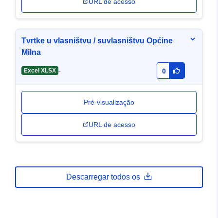
URL de acesso
Tvrtke u vlasništvu / suvlasništvu Općine
Milna
-
Excel XLSX
0
Pré-visualização
URL de acesso
Descarregar todos os