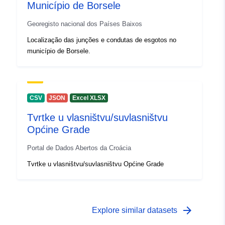
Município de Borsele
Georegisto nacional dos Países Baixos
Localização das junções e condutas de esgotos no
município de Borsele.
CSV
JSON
Excel XLSX
Tvrtke u vlasništvu/suvlasništvu
Općine Grade
Portal de Dados Abertos da Croácia
Tvrtke u vlasništvu/suvlasništvu Općine Grade
arrow_forward
Explore similar datasets