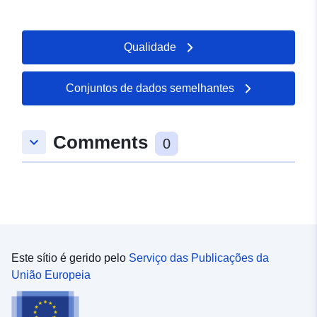
Qualidade
Conjuntos de dados semelhantes
Comments
keyboard_arrow_down
0
Este sítio é gerido pelo
Serviço das Publicações da
União Europeia