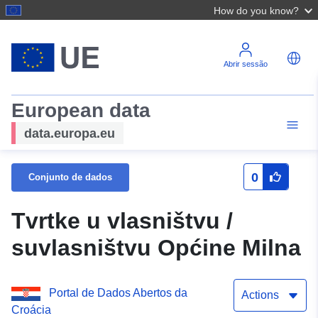
How do you know?
Abrir sessão
European data
data.europa.eu
0
Conjunto de dados
Tvrtke u vlasništvu /
suvlasništvu Općine Milna
Portal de Dados Abertos da
Actions
Croácia