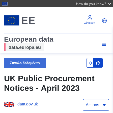
How do you know?
Σύνδεση
European data
data.europa.eu
0
Σύνολο δεδομένων
UK Public Procurement
Notices - April 2023
data.gov.uk
Actions