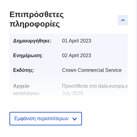
Επιπρόσθετες
keyboard_arrow_up
πληροφορίες
Δημιουργήθηκε:
01 April 2023
Ενημέρωση:
02 April 2023
Εκδότης:
Crown Commercial Service
Αρχείο
Προστίθεται στο data.europa.eu:
2
καταλόγου:
July 2026
Επικαιροποιήθηκε στα data.europa
30 July 2026
Εμφάνιση περισσότερων
uriRef:
http://data.europa.eu/88u/dataset/u
public-procurement-notices-april-