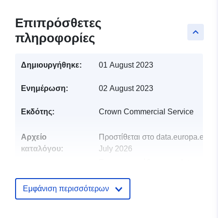
Επιπρόσθετες
keyboard_arrow_up
πληροφορίες
Δημιουργήθηκε:
01 August 2023
Ενημέρωση:
02 August 2023
Εκδότης:
Crown Commercial Service
Αρχείο
Προστίθεται στο data.europa.eu:
2
καταλόγου:
July 2026
Επικαιροποιήθηκε στα data.europa
30 July 2026
Εμφάνιση περισσότερων
uriRef:
http://data.europa.eu/88u/dataset/u
public-procurement-notices-august