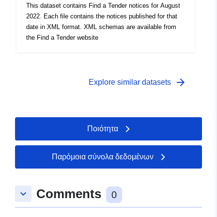
This dataset contains Find a Tender notices for August
2022. Each file contains the notices published for that
date in XML format. XML schemas are available from
the Find a Tender website
arrow_forward
Explore similar datasets
Ποιότητα
Παρόμοια σύνολα δεδομένων
Comments
keyboard_arrow_down
0