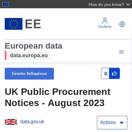
How do you know?
Σύνδεση
European data
data.europa.eu
0
Σύνολο δεδομένων
UK Public Procurement
Notices - August 2023
data.gov.uk
Actions