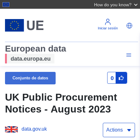
How do you know?
Iniciar sesión
European data
data.europa.eu
0
Conjunto de datos
UK Public Procurement
Notices - August 2023
data.gov.uk
Actions