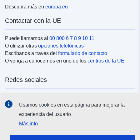
Descubra más en
europa.eu
Contactar con la UE
Puede llamarnos al
00 800 6 7 8 9 10 11
O utilizar otras
opciones telefónicas
Escríbanos a través del
formulario de contacto
O venga a conocernos en uno de los
centros de la UE
Redes sociales
Buscar los canales de la UE en las
redes sociales
Usamos cookies en esta página para mejorar la
experiencia del usuario
Instituciones y organismos de la UE
Más info
Buscar todas las instituciones y órganos de la UE