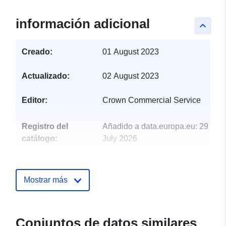
información adicional
keyboard_arrow_up
Creado:
01 August 2023
Actualizado:
02 August 2023
Editor:
Crown Commercial Service
Registro del
Añadido a data.europa.eu:
29
catálogo:
July 2026
Actualizado en data.europa.eu:
30 July 2026
Mostrar más
uriRef:
http://data.europa.eu/88u/dataset/u
public-procurement-notices-august
2023
Conjuntos de datos similares