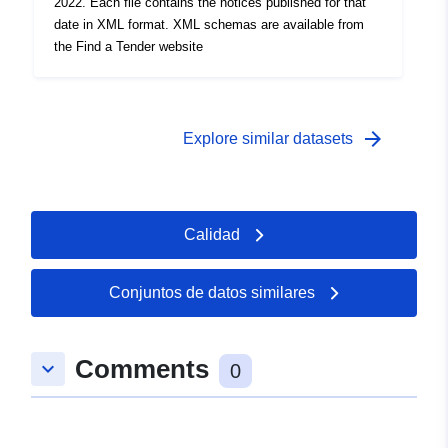
2022. Each file contains the notices published for that
date in XML format. XML schemas are available from
the Find a Tender website
arrow_forward
Explore similar datasets
Calidad
Conjuntos de datos similares
Comments
keyboard_arrow_down
0