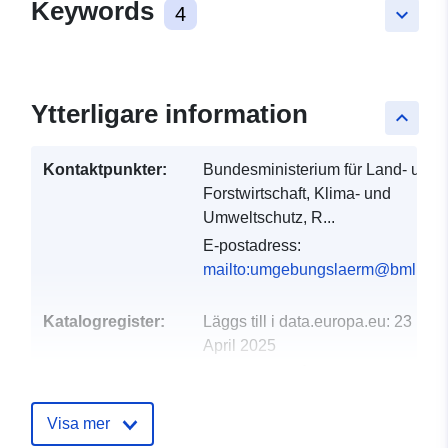
Keywords
4
keyboard_arrow_down
Ytterligare information
keyboard_arrow_up
Kontaktpunkter:
Bundesministerium für Land- und
Forstwirtschaft, Klima- und
Umweltschutz, R...
E-postadress:
mailto:umgebungslaerm@bmluk.gv
Katalogregister:
Läggs till i data.europa.eu:
23
April 2025
Uppdaterad på data.europa.eu:
05 March 2026
Visa mer