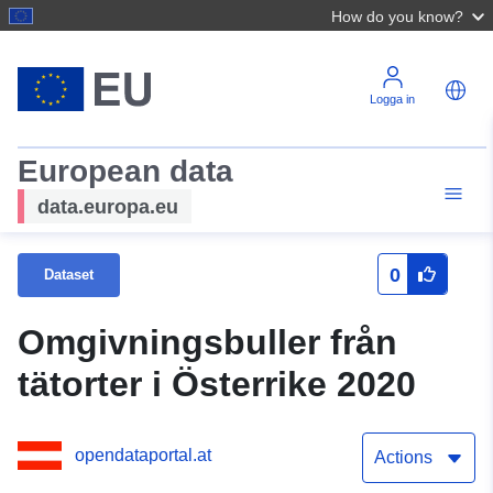
How do you know?
Logga in
European data
data.europa.eu
0
Dataset
Omgivningsbuller från
tätorter i Österrike 2020
opendataportal.at
Actions