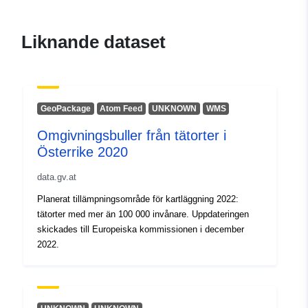
uriRef:
http://data.europa.eu/88u/dataset
osterreich-2020-ballungsraume~~
Liknande dataset
GeoPackage
Atom Feed
UNKNOWN
WMS
Omgivningsbuller från tätorter i
Österrike 2020
data.gv.at
Planerat tillämpningsområde för kartläggning 2022:
tätorter med mer än 100 000 invånare. Uppdateringen
skickades till Europeiska kommissionen i december
2022.