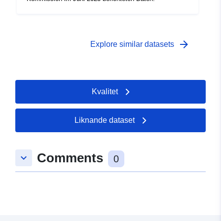
arrow_forward
Explore similar datasets
Kvalitet
Liknande dataset
Comments
keyboard_arrow_down
0